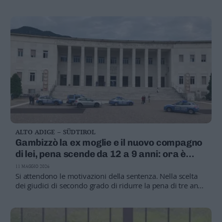
della madre di lei. Dopo l’ennesima aggressione, l’uomo
si è rivolto ai carabinieri. Per entrambe disposto il divieto
di avvicinamento con braccialetto elettronico
ALTO ADIGE – SÜDTIROL
Gambizzò la ex moglie e il nuovo compagno
di lei, pena scende da 12 a 9 anni: ora è
libero
11 MAGGIO 2026
Si attendono le motivazioni della sentenza. Nella scelta
dei giudici di secondo grado di ridurre la pena di tre anni,
potrebbe aver pesato il parziale risarcimento versato alle
vittime, il comportamento processuale, e il
riconoscimento della volontà "non omicidiaria, in