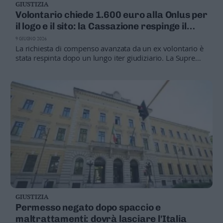
GIUSTIZIA
Volontario chiede 1.600 euro alla Onlus per
il logo e il sito: la Cassazione respinge il
ricorso
9 GIUGNO 2026
La richiesta di compenso avanzata da un ex volontario è
stata respinta dopo un lungo iter giudiziario. La Suprema
Corte conferma che le prestazioni svolte nell'ambito del
volontariato erano da considerarsi gratuite
GIUSTIZIA
Permesso negato dopo spaccio e
maltrattamenti: dovrà lasciare l'Italia