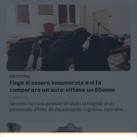
GIUSTIZIA
Finge di essere innamorata e si fa
comperare un'auto: vittima un 80enne
5 GIUGNO 2026
Secondo l'accusa avrebbe sfruttato la fragilità di un
pensionato affetto da decadimento cognitivo, ottenendo
una macchina usata e trasferimenti di denaro. La donna
respinge ogni addebito e sostiene che tra i due vi fosse
un autentico legame affettivo