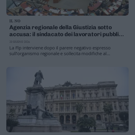
IL NO
Agenzia regionale della Giustizia sotto
accusa: il sindacato dei lavoratori pubblici
chiede correttivi
20 GIUGNO 2026
La Flp interviene dopo il parere negativo espresso
sull’organismo regionale e sollecita modifiche al
regolamento, con maggiore attenzione alle esigenze del
personale amministrativo