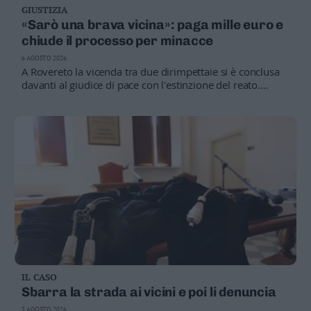
GIUSTIZIA
Business
«Sarò una brava vicina»: paga mille euro e
Wire
chiude il processo per minacce
Territori
6 AGOSTO 2026
Trento
A Rovereto la vicenda tra due dirimpettaie si è conclusa
Rovereto
davanti al giudice di pace con l'estinzione del reato.
L'imputata ha risarcito la vicina, si è scusata in aula e ha
Pergine
promesso di ristabilire rapporti di civile convivenza.
Riva
–
Arco
Basso
Sarca
–
Ledro
Lavis
–
Rotaliana
Valle
IL CASO
dei
Sbarra la strada ai vicini e poi li denuncia
Laghi
3 AGOSTO 2026