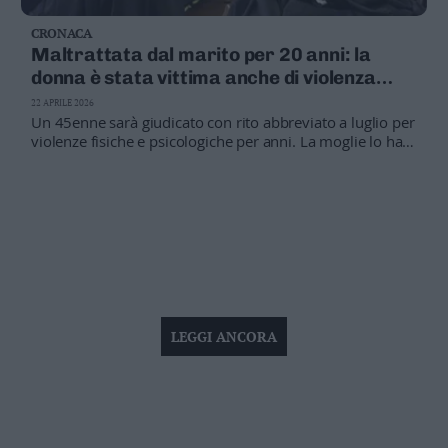
CRONACA
Maltrattata dal marito per 20 anni: la
donna è stata vittima anche di violenza
psicologica
22 APRILE 2026
Un 45enne sarà giudicato con rito abbreviato a luglio per
violenze fisiche e psicologiche per anni. La moglie lo ha
denunciato nel 2023 avviando le pratiche di
separazione. Nell'udienza di luglio verrà sentito uno dei
figli, l'unico che sta dalla parte del padre
LEGGI ANCORA