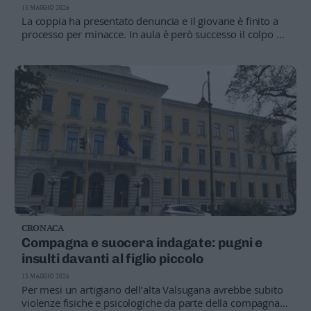
13 MAGGIO 2026
La coppia ha presentato denuncia e il giovane è finito a
processo per minacce. In aula è però successo il colpo di
scena: le persone offese, che tra l'altro sono le uniche
testimoni dell'accaduto, non si sono presentate. In loro
assenza non è stato possibile giudicare l'imputato
CRONACA
Compagna e suocera indagate: pugni e
insulti davanti al figlio piccolo
13 MAGGIO 2026
Per mesi un artigiano dell’alta Valsugana avrebbe subito
violenze fisiche e psicologiche da parte della compagna e