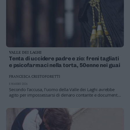
VALLE DEI LAGHI
Tenta di uccidere padre e zio: freni tagliati
e psicofarmaci nella torta, 50enne nei guai
FRANCESCA CRISTOFORETTI
8 MAGGIO 2026
Secondo l’accusa, l’uomo della Valle dei Laghi avrebbe
agito per impossessarsi di denaro contante e documenti
legati alle proprietà di famiglia. È accusato di tentato
omicidio e rapina