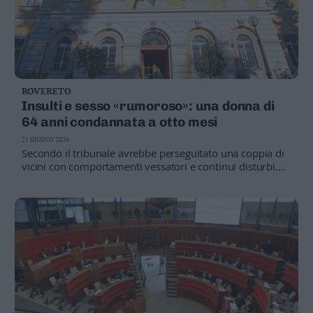
ROVERETO
Insulti e sesso «rumoroso»: una donna di
64 anni condannata a otto mesi
21 GIUGNO 2026
Secondo il tribunale avrebbe perseguitato una coppia di
vicini con comportamenti vessatori e continui disturbi.
Disposta una pena di otto mesi con sospensione
condizionale e un risarcimento di 8.500 euro alle parti
civili