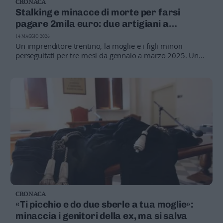
CRONACA
Stalking e minacce di morte per farsi
pagare 2mila euro: due artigiani a
processo a Trento
14 MAGGIO 2026
Un imprenditore trentino, la moglie e i figli minori
perseguitati per tre mesi da gennaio a marzo 2025. Uno
degli imputati sostiene di essere stato in Marocco
durante i fatti: biglietti aerei e passaporto a sostegno
dell'alibi
CRONACA
«Ti picchio e do due sberle a tua moglie»:
minaccia i genitori della ex, ma si salva