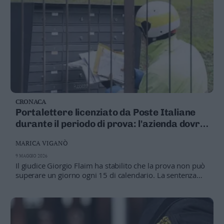
relazione alle parti del corpo attinte dai colpi"
CRONACA
Portalettere licenziato da Poste Italiane
durante il periodo di prova: l'azienda dovrà
risarcirlo
MARICA VIGANÒ
9 MAGGIO 2026
Il giudice Giorgio Flaim ha stabilito che la prova non può
superare un giorno ogni 15 di calendario. La sentenza
del Tribunale di Trento tutela i lavoratori precari da
periodi di prova eccessivi nei contratti a tempo
determinato.