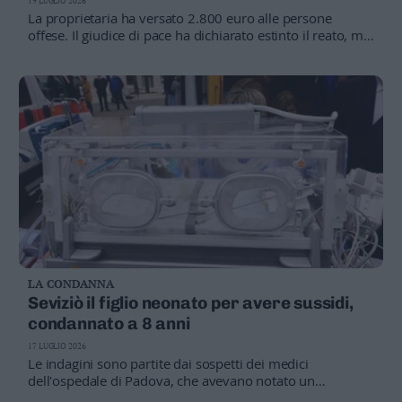
19 LUGLIO 2026
Leggi/Abbonati
La proprietaria ha versato 2.800 euro alle persone
offese. Il giudice di pace ha dichiarato estinto il reato, ma
resta aperta la possibilità di un'azione civile per ottenere
Newsletter
un ulteriore risarcimento
Bazar
Casa
Radio
Dolomiti
LA CONDANNA
Seviziò il figlio neonato per avere sussidi,
Social media
condannato a 8 anni
17 LUGLIO 2026
Le indagini sono partite dai sospetti dei medici
dell'ospedale di Padova, che avevano notato un
inspiegabile peggioramento del piccolo dopo le visite dei