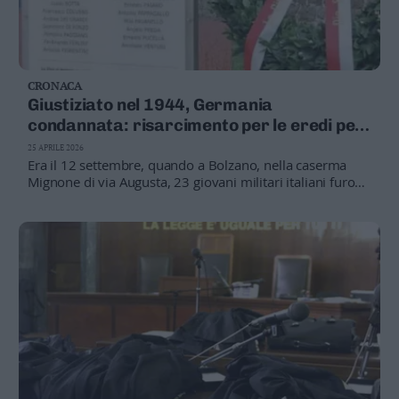
CRONACA
Giustiziato nel 1944, Germania
condannata: risarcimento per le eredi per
oltre 774mila euro
25 APRILE 2026
Era il 12 settembre, quando a Bolzano, nella caserma
Mignone di via Augusta, 23 giovani militari italiani furono
uccisi con un colpo di rivoltella dai nazisti. Le eredi del
partigiano Antonio Pappagallo, catturato a Roma prima
di finire in Alto Adige, hanno chiamato in causa anche il
ministero dell'Economia per i danni patiti