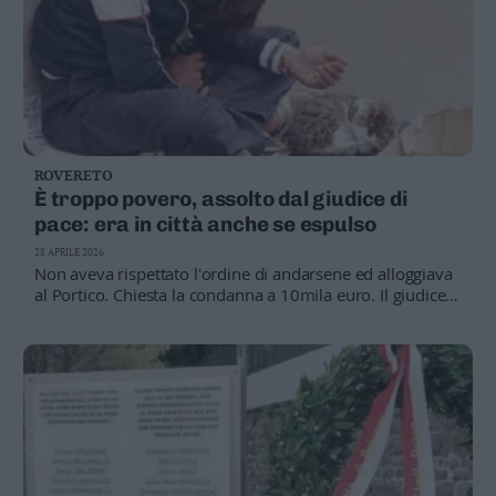
ROVERETO
È troppo povero, assolto dal giudice di
pace: era in città anche se espulso
28 APRILE 2026
Non aveva rispettato l'ordine di andarsene ed alloggiava
al Portico. Chiesta la condanna a 10mila euro. Il giudice:
«Senza soldi non poteva espatriare. D'altro canto viveva
in un posto che accoglie i diseredati»