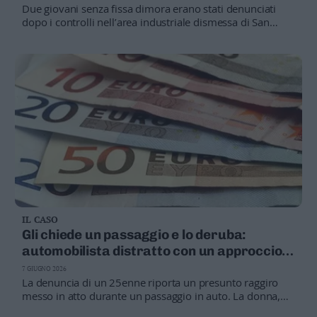
Due giovani senza fissa dimora erano stati denunciati
dopo i controlli nell’area industriale dismessa di San
Giorgio. La proprietaria non aveva interesse a procedere
e il giudice ha riconosciuto il contesto di forte disagio
sociale, dichiarando il fatto non punibile
IL CASO
Gli chiede un passaggio e lo deruba:
automobilista distratto con un approccio
sessuale
7 GIUGNO 2026
La denuncia di un 25enne riporta un presunto raggiro
messo in atto durante un passaggio in auto. La donna,
già detenuta per altri reati, era presente in aula