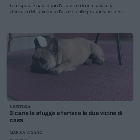
Valsugana
La disputa è nata dopo l'acquisto di una baita e la
chiusura dell'unica via d'accesso alle proprietà vicine.
–
Contestati stalking, danneggiamenti e altri reati, ma il
Primiero
giudice ha disposto il non luogo a procedere; estinto per
Vallagarina
risarcimento il reato residuo.
Non
–
Sole
Fiemme
–
Fassa
Giudicarie
–
Rendena
Alto
Adige
GIUSTIZIA
–
Il cane le sfugge e ferisce le due vicine di
Südtirol
casa
Dolomiti
MARICA VIGANÒ