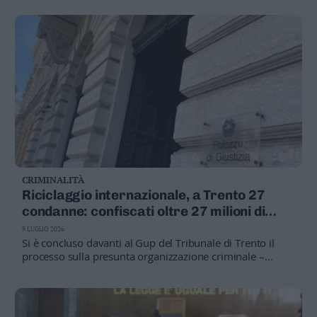
familiari
CRIMINALITÀ
Riciclaggio internazionale, a Trento 27
condanne: confiscati oltre 27 milioni di
euro
9 LUGLIO 2026
Si è concluso davanti al Gup del Tribunale di Trento il
processo sulla presunta organizzazione criminale –
transnazionale – dedita al riciclaggio dei proventi del
narcotraffico: 27 condanne, 10 assoluzioni e confische
per oltre 27,3 milioni di euro