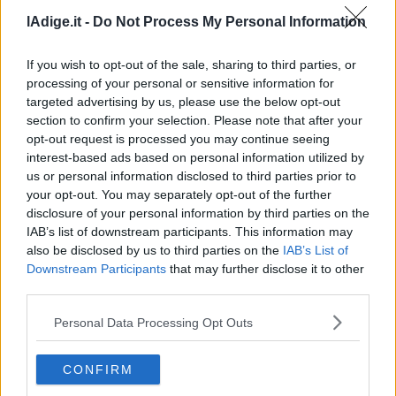
lAdige.it -
Do Not Process My Personal Information
If you wish to opt-out of the sale, sharing to third parties, or
processing of your personal or sensitive information for
targeted advertising by us, please use the below opt-out
section to confirm your selection. Please note that after your
opt-out request is processed you may continue seeing
interest-based ads based on personal information utilized by
GIUSTIZIA
us or personal information disclosed to third parties prior to
Mani addosso a due minorenni in viaggio, a
your opt-out. You may separately opt-out of the further
processo per violenza sessuale un
disclosure of your personal information by third parties on the
pensionato di 86 anni
30 MAGGIO 2026
IAB’s list of downstream participants. This information may
Le due ragazze, all'epoca quattordicenne e sedicenne,
also be disclosed by us to third parties on the
IAB’s List of
hanno testimoniato davanti al collegio ricostruendo i
Downstream Participants
that may further disclose it to other
palpeggiamenti subiti tra autobus e treno regionale.
third parties.
L'imputato respinge ogni addebito e parla di un semplice
sfioramento: il suo esame è atteso in autunno
Personal Data Processing Opt Outs
CONFIRM