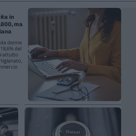
ita in
8.800, ma
liana
e da donne
l 18,6% del
prattutto
rtigianato,
ommercio