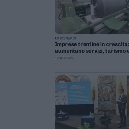
Valsugana
–
Primiero
Vallagarina
Non
–
LO SCENARIO
Imprese trentine in crescita
Sole
aumentano servizi, turismo 
Fiemme
società di capitali
–
5 AGOSTO 2026
Fassa
Giudicarie
–
Rendena
Alto
Adige
–
Südtirol
Dolomiti