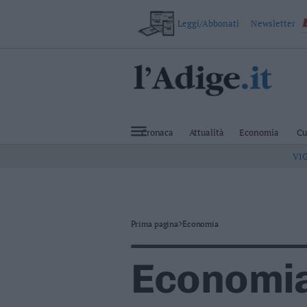
Leggi/Abbonati
Newsletter
VAI
Cronaca
Attualità
Cronaca
Attualità
Economia
Cu
Economia
VI
Cultura
e
Spettacoli
Salute
e
Benessere
Prima pagina
>
Economia
Montagna
Tecnologia
Economi
Sport
Foto
Video