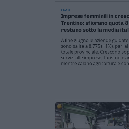
Business
Wire
I DATI
Imprese femminili in cresc
Territori
Trentino: sfiorano quota 
Trento
restano sotto la media ita
Rovereto
A fine giugno le aziende guidat
Pergine
sono salite a 8.775 (+1%), pari a
Riva
totale provinciale. Crescono so
–
servizi alle imprese, turismo e a
Arco
mentre calano agricoltura e c
Basso
Sarca
–
Ledro
Lavis
–
Rotaliana
Valle
dei
Laghi