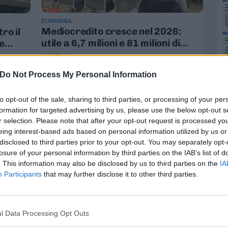
ECONOMIA
Mediocredito cresce nel 2026:
ro il
utile a 6,7 milioni e 81 milioni di
le
nuovi prestiti
3 AGOSTO 2026
Do Not Process My Personal Information
to opt-out of the sale, sharing to third parties, or processing of your per
formation for targeted advertising by us, please use the below opt-out s
r selection. Please note that after your opt-out request is processed y
eing interest-based ads based on personal information utilized by us or
disclosed to third parties prior to your opt-out. You may separately opt-
losure of your personal information by third parties on the IAB’s list of
. This information may also be disclosed by us to third parties on the
IA
Participants
that may further disclose it to other third parties.
TURISMO
il
Inverno da record in Trentino: oltre
l Data Processing Opt Outs
8 milioni di pernottamenti.