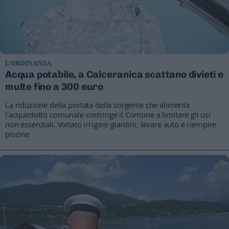
Business
Wire
Territori
Trento
Rovereto
L’ORDINANZA
Acqua potabile, a Calceranica scattano divieti e
Pergine
multe fino a 300 euro
Riva
–
La riduzione della portata della sorgente che alimenta
Arco
l'acquedotto comunale costringe il Comune a limitare gli usi
Basso
non essenziali. Vietato irrigare giardini, lavare auto e riempire
Sarca
piscine
–
Ledro
Lavis
–
Rotaliana
Valle
dei
Laghi