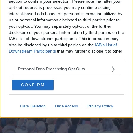
section to confirm your selection. Please note that after your
opt-out request is processed you may continue seeing
interest-based ads based on personal information utilized by
us or personal information disclosed to third parties prior to
your opt-out. You may separately opt-out of the further
L’ALLARME
disclosure of your personal information by third parties on the
Paura sulle Pale: fulmine centra la ferrata, un
IAB’s list of downstream participants. This information may
escursionista in ospedale
also be disclosed by us to third parties on the
IAB’s List of
26 LUGLIO 2026
Downstream Participants
that may further disclose it to other
third parties.
Personal Data Processing Opt Outs
CONFIRM
Data Deletion
Data Access
Privacy Policy