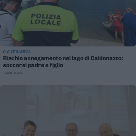
Valsugana
–
Primiero
Vallagarina
Non
–
Sole
CALCERANICA
Fiemme
Rischio annegamento nel lago di Caldonazzo:
–
soccorsi padre e figlio
Fassa
4 AGOSTO 2026
Giudicarie
–
Rendena
Alto
Adige
–
Südtirol
Dolomiti