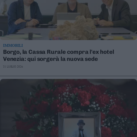
Leggi/Abbonati
Newsletter
Bazar
IMMOBILI
Casa
Borgo, la Cassa Rurale compra l'ex hotel
Venezia: qui sorgerà la nuova sede
Radio
31 LUGLIO 2026
Dolomiti
Social media