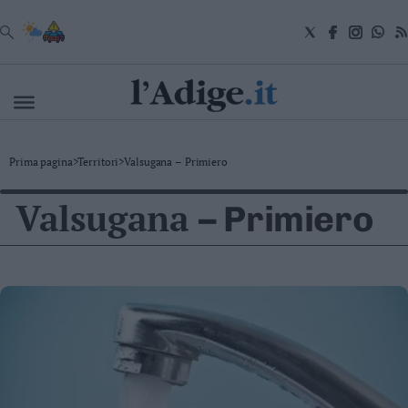
VAI
Cronaca
Prima pagina
>
Territori
>
Valsugana – Primiero
Attualità
Economia
Valsugana
– Primiero
Cultura
e
Spettacoli
Salute
e
Benessere
Montagna
Tecnologia
Sport
Foto
Video