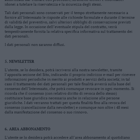
Leggi/Abbonati
idonei a tutelare la riservatezza e la sicurezza degli stessi.
Tali dati personali sono conservati per il tempo strettamente necessario a
fornire all’Interessato le risposte alle richieste formulate e durante il termine
Newsletter
di validità del preventivo, salvi ulteriori obblighi di conservazione previsti
dalla legge. In occasione dell’eventuale stipula del contratto, verrà
tempestivamente fornita la relativa specifica informativa sul trattamento dei
Bazar
dati personali.
I dati personali non saranno diffusi.
Casa
5. NEWSLETTER
Radio
L’utente, se lo desidera, potrà iscriversi alla nostra newsletter, tramite
Dolomiti
l’apposita sezione del Sito, indicando il proprio indirizzo e-mail per ricevere
informazioni periodiche in merito ai prodotti e servizi della società; in tal
caso il trattamento dei dati personali per tale finalità avverrà sulla base del
consenso dell’Interessato, che potrà comunque revocare in ogni momento. Si
ricorda che il consenso (con relativo diritto di revoca dello stesso)
costituisce base giuridica necessaria anche in relazione alle persone
giuridiche. I dati verranno trattati per questa finalità fino alla revoca del
Social media
consenso (cancellazione dalla newsletter) e comunque non oltre i 48 mesi
dalla manifestazione del consenso o suo rinnovo.
6. AREA ABBONAMENTO
L’utente se lo desidera potrà accedere all’area abbonamento al quotidiano