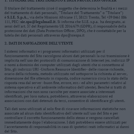
1.
TITOLARE DEL TRATTAMENTO E DATA PROTECTION OFFICER
Business
Il titolare del trattamento (cioè il soggetto che determina le finalità e i mezzi
Wire
del trattamento di dati personali, “Titolare del Trattamento” o “Titolare”)
Territori
è
S.I.E. S.p.A.,
via delle Missioni Africane 17, 38121 Trento, Tel +39 0461 886
111, PEC:
sie.spa@legalmail.it
. Si informa che S.I.E. s.p.a. ha designato, ai
sensi dell'art. 37 del Regolamento UE 2016/679 (GDPR), il responsabile della
Trento
protezione dei dati (Data Protection Officer, DPO), che è contattabile per la
Rovereto
tutela dei dati personali attraverso dpo@siespa.it
Pergine
2. DATI DI NAVIGAZIONE DELL’UTENTE
Riva
I sistemi informatici e i programmi informatici utilizzati per il
funzionamento del Sito raccolgono alcuni dati personali la cui trasmissione è
–
implicita nell'uso dei protocolli di comunicazione di Internet (es. indirizzi IP
Arco
o nomi a dominio dei computer utilizzati dagli utenti che si connettono al
Sito, gli indirizzi URI -Uniform Resource Identifier- delle risorse richieste,
Basso
orario della richiesta, metodo utilizzato nel sottoporre la richiesta al server,
Sarca
dimensione del file ottenuto in risposta, codice numerico circa lo stato della
risposta resa dal server -buon fine, errore, ecc.- ed altri parametri relativi al
–
sistema operativo e all'ambiente informatico dell'utente). Benché si tratti di
Ledro
informazioni che non sono raccolte per essere associate a interessati
identificati, per loro natura, potrebbero, attraverso elaborazioni ed
Lavis
associazioni con dati detenuti da terzi, consentire di identificare gli utenti.
–
Tali dati sono utilizzati al solo fine di ricavare informazioni statistiche non
Rotaliana
associate ad alcun dato identificativo dell'utente sull'uso del Sito e per
controllare il corretto funzionamento dello stesso e vengono cancellati
Valle
immediatamente dopo l'elaborazione. I dati potrebbero essere utilizzati per
dei
l'accertamento di responsabilità in caso di ipotetici reati informatici ai danni
Laghi
del Sito.