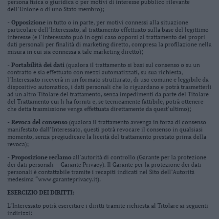
persona fisica o giuridica o per motivi di interesse pubblico rilevante
dell’Unione o di uno Stato membro);
- Opposizione
in tutto o in parte, per motivi connessi alla situazione
particolare dell’Interessato, al trattamento effettuato sulla base del legittimo
interesse (e l’Interessato può in ogni caso opporsi al trattamento dei propri
dati personali per finalità di marketing diretto, compresa la profilazione nella
misura in cui sia connessa a tale marketing diretto);
- Portabilità dei dati
(qualora il trattamento si basi sul consenso o su un
contratto e sia effettuato con mezzi automatizzati, su sua richiesta,
l’Interessato riceverà in un formato strutturato, di uso comune e leggibile da
dispositivo automatico, i dati personali che lo riguardano e potrà trasmetterli
ad un altro Titolare del trattamento, senza impedimenti da parte del Titolare
del Trattamento cui li ha forniti e, se tecnicamente fattibile, potrà ottenere
che detta trasmissione venga effettuata direttamente da quest’ultimo);
- Revoca del consenso
(qualora il trattamento avvenga in forza di consenso
manifestato dall’Interessato, questi potrà revocare il consenso in qualsiasi
momento, senza pregiudicare la liceità del trattamento prestato prima della
revoca);
- Proposizione reclamo
all'autorità di controllo (Garante per la protezione
dei dati personali – Garante Privacy). Il Garante per la protezione dei dati
personali è contattabile tramite i recapiti indicati nel Sito dell’Autorità
medesima “www.garanteprivacy.it).
ESERCIZIO DEI DIRITTI:
L’Interessato potrà esercitare i diritti tramite richiesta al Titolare ai seguenti
indirizzi: