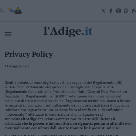
VAI
Cronaca
Privacy Policy
Attualità
Economia
11 maggio 2022
Cultura
e
Spettacoli
Gentile Utente, ai sensi degli articoli 12 e seguenti del Regolamento (UE)
2016/679 del Parlamento europeo e del Consiglio del 27 aprile 2016
Salute
(Regolamento Generale sulla Protezione dei Dati / General Data Protection
e
Regulation, "Regolamento" o “GDPR”), ed in generale in osservanza del
Benessere
principio di trasparenza previsto dal Regolamento medesimo, siamo a fornire
le seguenti informazioni sul trattamento dei dati personali (cioè di qualsiasi
Montagna
informazione riguardante una persona fisica identificata o identificabile:
Tecnologia
“Interessato”) effettuato in connessione alla navigazione sul
sito
www.altoadige.it
e relativa interazione da parte dell’Utente (
si
Sport
evidenzia che la presente informativa non riguarda pertanto altri siti web
Foto
eventualmente consultati dall’utente tramite link presenti sul Sito
).
Video