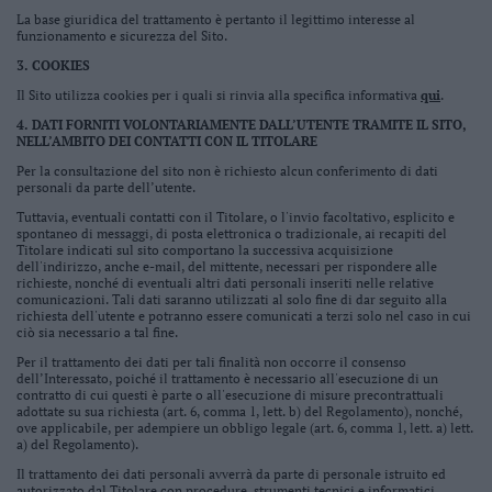
Valsugana
La base giuridica del trattamento è pertanto il legittimo interesse al
funzionamento e sicurezza del Sito.
–
Primiero
3. COOKIES
Vallagarina
Il Sito utilizza cookies per i quali si rinvia alla specifica informativa
qui
.
Non
4. DATI FORNITI VOLONTARIAMENTE DALL’UTENTE TRAMITE IL SITO,
NELL’AMBITO DEI CONTATTI CON IL TITOLARE
–
Sole
Per la consultazione del sito non è richiesto alcun conferimento di dati
personali da parte dell’utente.
Fiemme
–
Tuttavia, eventuali contatti con il Titolare, o l'invio facoltativo, esplicito e
spontaneo di messaggi, di posta elettronica o tradizionale, ai recapiti del
Fassa
Titolare indicati sul sito comportano la successiva acquisizione
dell'indirizzo, anche e-mail, del mittente, necessari per rispondere alle
Giudicarie
richieste, nonché di eventuali altri dati personali inseriti nelle relative
–
comunicazioni. Tali dati saranno utilizzati al solo fine di dar seguito alla
Rendena
richiesta dell'utente e potranno essere comunicati a terzi solo nel caso in cui
ciò sia necessario a tal fine.
Alto
Per il trattamento dei dati per tali finalità non occorre il consenso
Adige
dell’Interessato, poiché il trattamento è necessario all'esecuzione di un
–
contratto di cui questi è parte o all'esecuzione di misure precontrattuali
adottate su sua richiesta (art. 6, comma 1, lett. b) del Regolamento), nonché,
Südtirol
ove applicabile, per adempiere un obbligo legale (art. 6, comma 1, lett. a) lett.
Dolomiti
a) del Regolamento).
Il trattamento dei dati personali avverrà da parte di personale istruito ed
autorizzato dal Titolare con procedure, strumenti tecnici e informatici