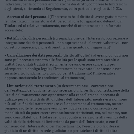
indicativa, per la completa enunciazione dei diritti, comprese le limitazioni
degli stessi, si rimanda al Regolamento, ed in particolare agli artt. 15-22):
- Accesso ai dati personali
(l’Interessato ha il diritto di avere gratuitamente
le informazioni in merito ai dati personali che lo riguardano detenuti dal
Titolare ed al relativo trattamento, nonché di ottenerne copia in formato
accessibile);
- Rettifica dei dati personali
(su segnalazione dell’Interessato, correzione o
integrazione dei dati personali –non espressione di elementi valutativi– non
corretti o imprecisi, anche divenuti tali in quanto non aggiornati);
- Cancellazione dei dati personali
(diritto all’oblio) (ad esempio, i dati non
sono più necessari rispetto alle finalità per le quali sono stati raccolti o
trattati; sono stati trattati illecitamente; devono essere cancellati per
adempiere un obbligo legale; l’Interessato ha revocato il consenso e non
sussiste altro fondamento giuridico per il trattamento; l’Interessato si
oppone, sussistendo le condizioni, al trattamento);
- Limitazione del trattamento
(in determinati casi –contestazione
dell’esattezza dei dati, nel tempo necessario alla verifica; contestazione della
liceità del trattamento con opposizione alla cancellazione; necessità di
utilizzo per i diritti di diritti di difesa dell’Interessato, mentre essi non sono
più utili ai fini del trattamento; se vi è opposizione al trattamento, mentre
vengono svolte le necessarie verifiche– i dati verranno conservati con
modalità tali da poter essere eventualmente ripristinati, ma, nel mentre, non
sono consultabili dal Titolare se non appunto in relazione alla verifica della
validità della richiesta di limitazione da parte dell’Interessato, o con il
consenso dell’Interessato o per l’accertamento, l’esercizio o la difesa in
giudizio di un diritto in sede giudiziaria o per tutelare i diritti di altra