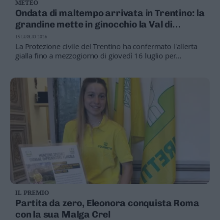
METEO
Ondata di maltempo arrivata in Trentino: la
grandine mette in ginocchio la Val di
Gresta
15 LUGLIO 2026
La Protezione civile del Trentino ha confermato l'allerta
gialla fino a mezzogiorno di giovedì 16 luglio per
temporali, criticità idrogeologica, rischio idraulico e vento
forte su tutto il territorio provinciale (Foto archivio)
IL PREMIO
Partita da zero, Eleonora conquista Roma
con la sua Malga Crel