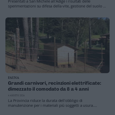
Presentati a San Michele all'Adige i risultati delle
Leggi/Abbonati
sperimentazioni su difesa della vite, gestione del suolo e
contrasto al mal dell'esca. Le ricerche puntano a rendere
i vigneti più resistenti ai cambiamenti climatici.
Newsletter
Bazar
Casa
Radio
Dolomiti
FAUNA
Grandi carnivori, recinzioni elettrificate:
Social media
dimezzato il comodato da 8 a 4 anni
4 AGOSTO 2026
La Provincia riduce la durata dell'obbligo di
manutenzione per i materiali più soggetti a usura.
Roberto Failoni: «Così incentiviamo l'adozione degli
strumenti di prevenzione contro orsi e lupi».