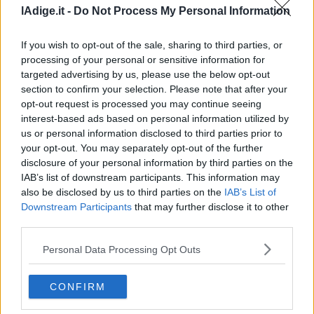
lAdige.it -
Do Not Process My Personal Information
If you wish to opt-out of the sale, sharing to third parties, or
processing of your personal or sensitive information for
targeted advertising by us, please use the below opt-out
section to confirm your selection. Please note that after your
opt-out request is processed you may continue seeing
interest-based ads based on personal information utilized by
us or personal information disclosed to third parties prior to
your opt-out. You may separately opt-out of the further
IL BILANCIO
Trentodoc, nel 2025 vendute 12,2 milioni di
disclosure of your personal information by third parties on the
IAB’s list of downstream participants. This information may
bottiglie: fatturato stabile
also be disclosed by us to third parties on the
IAB’s List of
19 LUGLIO 2026
Downstream Participants
that may further disclose it to other
Nonostante un mercato internazionale complesso, il
third parties.
comparto ha mantenuto un fatturato di 180 milioni di
euro. L'Italia si è confermata il principale mercato,
Personal Data Processing Opt Outs
mentre l'export è rimasto stabile al 15% delle vendite
complessive
CONFIRM