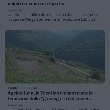
colpiti da vento e fitopatie
30 LUGLIO 2026
Una violenta raffica discendente ha devastato vigneti e
frutteti nel Pergolese, mentre la Fondazione Edmund
Mach conferma la recrudescenza della flavescenza
dorata. Co.Di.Pr.A.: servono prevenzione, ricerca e
strumenti di tutela
TERRA E CULTURA
Agricoltura, in Trentino riconosciute le
tradizioni della "ganzega" e del lavoro
solidale tra contadini
27 LUGLIO 2026
La Camera di Commercio di Trento ha riconosciuto due