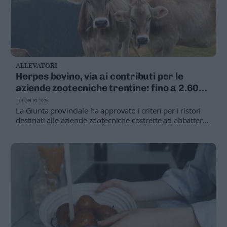
ALLEVATORI
Herpes bovino, via ai contributi per le
aziende zootecniche trentine: fino a 2.605
euro per capo
17 LUGLIO 2026
La Giunta provinciale ha approvato i criteri per i ristori
destinati alle aziende zootecniche costrette ad abbattere i
bovini infetti. Le domande potranno essere presentate
online fino al 31 dicembre 2028