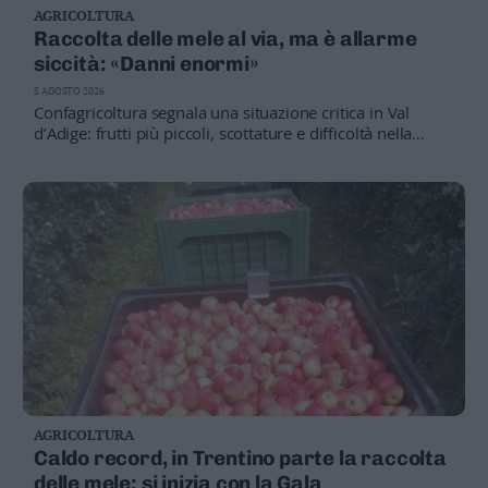
AGRICOLTURA
Business
Raccolta delle mele al via, ma è allarme
Wire
siccità: «Danni enormi»
Territori
8 AGOSTO 2026
Trento
Confagricoltura segnala una situazione critica in Val
Rovereto
d’Adige: frutti più piccoli, scottature e difficoltà nella
colorazione. Problemi anche per allevamenti e itticoltura
Pergine
Riva
–
Arco
Basso
Sarca
–
Ledro
Lavis
–
Rotaliana
Valle
AGRICOLTURA
dei
Caldo record, in Trentino parte la raccolta
Laghi
delle mele: si inizia con la Gala