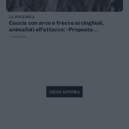
LA POLEMICA
Caccia con arco e frecce ai cinghiali,
animalisti all’attacco: «Proposta
sconcertante»
7 LUGLIO 2026
LEGGI ANCORA