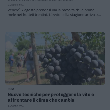
Valsugana
6 AGOSTO 2026
–
Venerdì 7 agosto prende il via la raccolta delle prime
Primiero
mele nei frutteti trentini. L'avvio della stagione arriva tra
temperature elevate, cambiamenti climatici e costi di
Vallagarina
produzione in aumento
Non
–
Sole
Fiemme
–
Fassa
Giudicarie
–
Rendena
Alto
Adige
–
FEM
Südtirol
Nuove tecniche per proteggere la vite e
Dolomiti
affrontare il clima che cambia
5 AGOSTO 2026