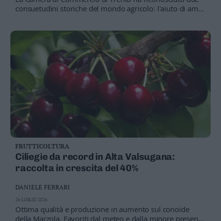
consuetudini storiche del mondo agricolo: l'aiuto di amici
e parenti durante raccolta e vendemmia con il solo pasto
conviviale e il sostegno tra agricoltori in caso di difficoltà.
Zanotelli: "Un passo importante per i piccoli produttori"
FRUTTICOLTURA
Ciliegie da record in Alta Valsugana:
raccolta in crescita del 40%
DANIELE FERRARI
26 LUGLIO 2026
Ottima qualità e produzione in aumento sul conoide
della Marzola. Favoriti dal meteo e dalla minore presenza