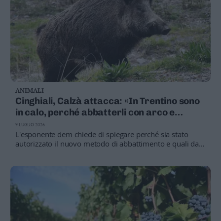
ANIMALI
Cinghiali, Calzà attacca: «In Trentino sono
in calo, perché abbatterli con arco e
frecce?»
9 LUGLIO 2026
L'esponente dem chiede di spiegare perché sia stato
autorizzato il nuovo metodo di abbattimento e quali dati
ne giustifichino l'introduzione