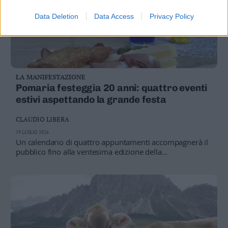
Data Deletion
Data Access
Privacy Policy
LA MANIFESTAZIONE
Pomaria festeggia 20 anni: quattro eventi
estivi aspettando la grande festa
CLAUDIO LIBERA
19 LUGLIO 2026
Un calendario di quattro appuntamenti accompagnerà il
pubblico fino alla ventesima edizione della
manifestazione. Tra spettacoli, degustazioni, percorsi
immersivi e concerti saranno coinvolti i Comuni che
hanno ospitato l'evento nel corso degli anni.