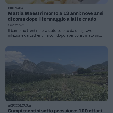
CRONACA
Mattia Maestri morto a 13 anni: nove anni
di coma dopo il formaggio a latte crudo
2 AGOSTO 2026
Il bambino trentino era stato colpito da una grave
infezione da Escherichia coli dopo aver consumato un
formaggio a latte crudo. Il padre Giovanni Battista
Maestri ha annunciato la scomparsa, ricordando la
battaglia portata avanti in questi anni
AGRICOLTURA
Campi trentini sotto pressione: 100 ettari