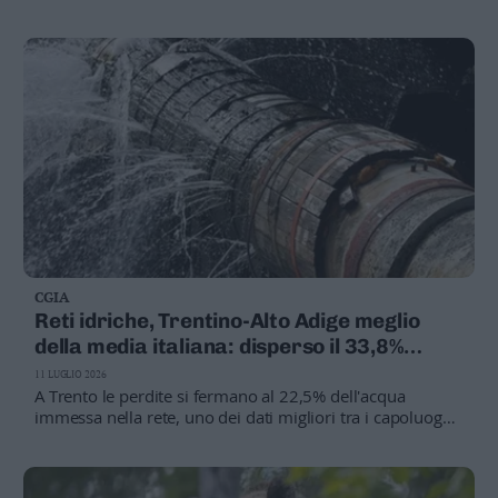
fondi riprogrammabili per sostenere le aziende agricole
CGIA
Reti idriche, Trentino-Alto Adige meglio
della media italiana: disperso il 33,8%
dell'acqua
11 LUGLIO 2026
A Trento le perdite si fermano al 22,5% dell'acqua
immessa nella rete, uno dei dati migliori tra i capoluoghi
italiani. Lo rileva uno studio della Cgia di Mestre basato
sui dati Istat