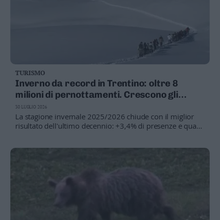
TURISMO
Inverno da record in Trentino: oltre 8
milioni di pernottamenti. Crescono gli
stranieri, frenano Fassa e Fiemme
30 LUGLIO 2026
La stagione invernale 2025/2026 chiude con il miglior
risultato dell'ultimo decennio: +3,4% di presenze e quasi
2 milioni di arrivi. Volano le strutture extralberghiere,
mentre le Olimpiadi incidono sui dati di Fassa e Fiemme