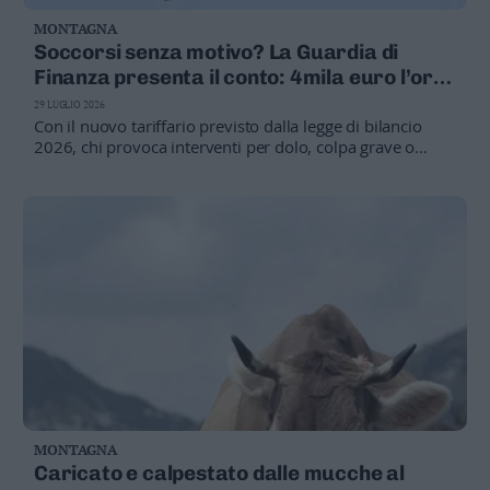
MONTAGNA
Soccorsi senza motivo? La Guardia di
Finanza presenta il conto: 4mila euro l’ora
per l’elicottero
29 LUGLIO 2026
Con il nuovo tariffario previsto dalla legge di bilancio
2026, chi provoca interventi per dolo, colpa grave o
richieste di soccorso infondate dovrà sostenere i costi
delle operazioni. Il conto comprende personale e mezzi
impiegati
MONTAGNA
Caricato e calpestato dalle mucche al