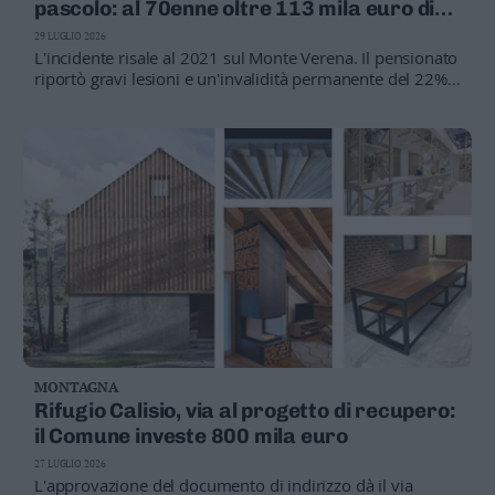
pascolo: al 70enne oltre 113 mila euro di
risarcimento
29 LUGLIO 2026
L'incidente risale al 2021 sul Monte Verena. Il pensionato
riportò gravi lesioni e un'invalidità permanente del 22%.
Per il tribunale la responsabilità è dei gestori della malga,
condannati a risarcire
MONTAGNA
Rifugio Calisio, via al progetto di recupero:
il Comune investe 800 mila euro
27 LUGLIO 2026
L'approvazione del documento di indirizzo dà il via