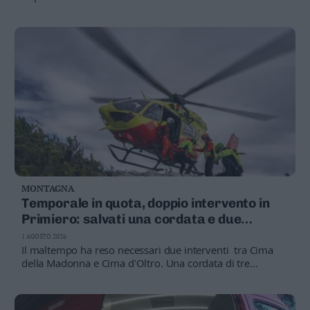
Soccorso Alpino si è concluso intorno all'1.30, senza
conseguenze per le persone coinvolte
MONTAGNA
Temporale in quota, doppio intervento in
Primiero: salvati una cordata e due
escursionisti
1 AGOSTO 2026
Il maltempo ha reso necessari due interventi tra Cima
della Madonna e Cima d'Oltro. Una cordata di tre
arrampicatori e due escursionisti tedeschi sono stati
recuperati con l'elicottero dopo essere rimasti bloccati