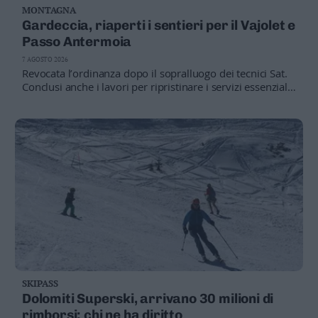
MONTAGNA
Business
Gardeccia, riaperti i sentieri per il Vajolet e
Wire
Passo Antermoia
Territori
7 AGOSTO 2026
Trento
Revocata l’ordinanza dopo il sopralluogo dei tecnici Sat.
Rovereto
Conclusi anche i lavori per ripristinare i servizi essenziali
nella zona colpita dalla colata detritica.
Pergine
Riva
–
Arco
Basso
Sarca
–
Ledro
Lavis
–
Rotaliana
Valle
SKIPASS
dei
Dolomiti Superski, arrivano 30 milioni di
Laghi
rimborsi: chi ne ha diritto