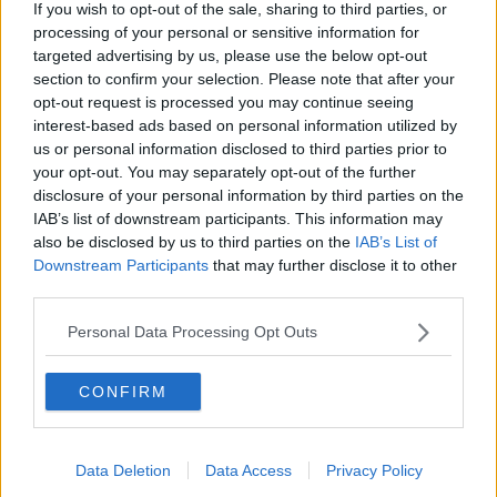
If you wish to opt-out of the sale, sharing to third parties, or
processing of your personal or sensitive information for
targeted advertising by us, please use the below opt-out
section to confirm your selection. Please note that after your
opt-out request is processed you may continue seeing
interest-based ads based on personal information utilized by
us or personal information disclosed to third parties prior to
IL BOOM
Domanda in crescita per il trasporto
your opt-out. You may separately opt-out of the further
disclosure of your personal information by third parties on the
pubblico tra Bolzano e Val di Fassa
IAB’s list of downstream participants. This information may
2 AGOSTO 2026
also be disclosed by us to third parties on the
IAB’s List of
Transdolomites sollecita il potenziamento della linea
Downstream Participants
that may further disclose it to other
180, che collega Bolzano a Sén Jan attraverso il Passo
third parties.
Carezza, vista la crescente richiesta di passeggeri, con
l'obiettivo di evitare disservizi e garantire una strategia
Personal Data Processing Opt Outs
comune tra Trentino e Alto Adige. (Foto Transdolomites)
CONFIRM
Data Deletion
Data Access
Privacy Policy