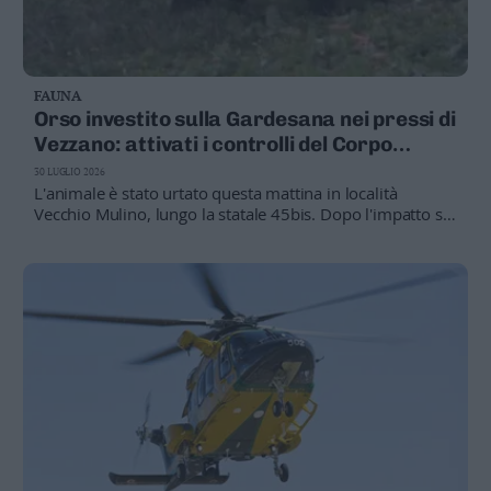
FAUNA
Orso investito sulla Gardesana nei pressi di
Vezzano: attivati i controlli del Corpo
forestale
30 LUGLIO 2026
L'animale è stato urtato questa mattina in località
Vecchio Mulino, lungo la statale 45bis. Dopo l'impatto si
è rifugiato nella vegetazione. Sul posto è intervenuta la
squadra di emergenza