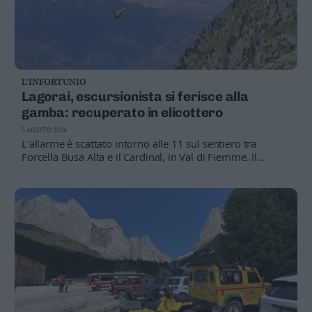
L’INFORTUNIO
Lagorai, escursionista si ferisce alla
gamba: recuperato in elicottero
3 AGOSTO 2026
L'allarme è scattato intorno alle 11 sul sentiero tra
Forcella Busa Alta e il Cardinal, in Val di Fiemme. Il
ferito è stato trasportato in elicottero all'ospedale,
mentre il suo cane di grossa taglia è stato accompagnato
a valle dai soccorritori del Soccorso Alpino.