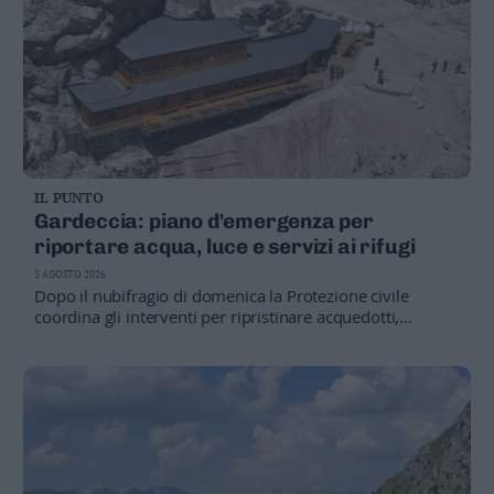
IL PUNTO
Gardeccia: piano d'emergenza per
riportare acqua, luce e servizi ai rifugi
3 AGOSTO 2026
Dopo il nubifragio di domenica la Protezione civile
coordina gli interventi per ripristinare acquedotti,
fognature, rete elettrica e sentieri. Acqua trasportata in
elicottero ai rifugi e strada forestale chiusa ai non
autorizzati.