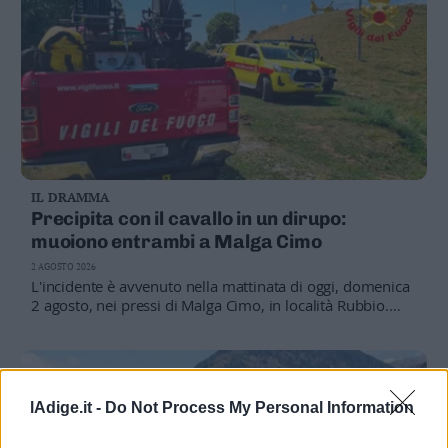
IL DRAMMA
Precipita con il cavallo in un dirupo:
muoiono entrambi a Malga Cimo
2 AGOSTO 2026
L'incidente è avvenuto nella mattinata di oggi, domenica
2 agosto, nei pressi di Malga Cimo, in località Rubbio.
Inutili i soccorsi: il medico del Suem 118 ha potuto
soltanto constatare il decesso
lAdige.it -
Do Not Process My Personal Information