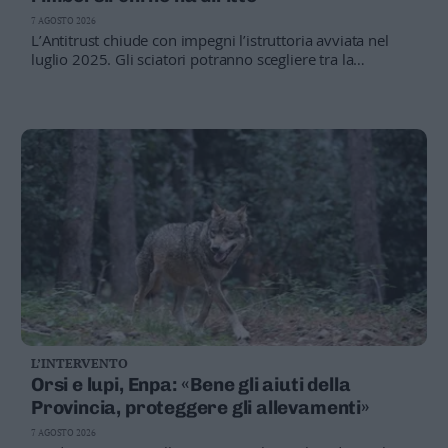
Valsugana
7 AGOSTO 2026
–
L’Antitrust chiude con impegni l’istruttoria avviata nel
Primiero
luglio 2025. Gli sciatori potranno scegliere tra la
restituzione di una parte della spesa sostenuta e uno
Vallagarina
sconto sui futuri acquisti.
Non
–
Sole
Fiemme
–
Fassa
Giudicarie
–
Rendena
Alto
Adige
–
L’INTERVENTO
Südtirol
Orsi e lupi, Enpa: «Bene gli aiuti della
Dolomiti
Provincia, proteggere gli allevamenti»
7 AGOSTO 2026