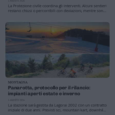
senza servizi
3 AGOSTO 2026
La Protezione civile coordina gli interventi. Alcuni sentieri
restano chiusi o percorribili con deviazioni, mentre sono
in corso le operazioni per ripristinare acqua ed energia ai
rifugi rimasti isolati
MONTAGNA
Panarotta, protocollo per il rilancio:
impianti aperti estate e inverno
3 AGOSTO 2026
La stazione sarà gestita da Lagorai 2002 con un contratto
iniziale di due anni. Previsti sci, mountain kart, downhill,
trekking e nuove attività per famiglie, con il supporto di