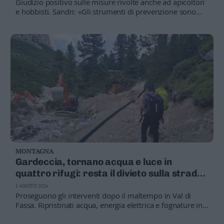
Giudizio positivo sulle misure rivolte anche ad apicoltori
Leggi/Abbonati
e hobbisti. Sandri: «Gli strumenti di prevenzione sono
sempre più efficienti e semplici da mantenere»
Newsletter
Bazar
Casa
Radio
Dolomiti
MONTAGNA
Gardeccia, tornano acqua e luce in
Social media
quattro rifugi: resta il divieto sulla strada
forestale
5 AGOSTO 2026
Proseguono gli interventi dopo il maltempo in Val di
Fassa. Ripristinati acqua, energia elettrica e fognature in
parte dell'area colpita, mentre continuano i lavori verso il
rifugio Passo Principe