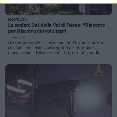
MONTAGNA
Le sezioni Sat della Val di Fassa: “Rispetto
per il lavoro dei volontari”
2 AGOSTO 2026
Nel comunicato le sezioni ricordano il lavoro condiviso
con Apt, amministrazioni e gestori dei rifugi per la
manutenzione della rete sentieristica e replicano alle
dichiarazioni del consigliere provinciale Luca Guglielmi,
invitando a un confronto diretto con chi opera sul
territorio
L’ATTACCO
Scontro in aula
LE REAZIONI
«La montagna non è un parco»