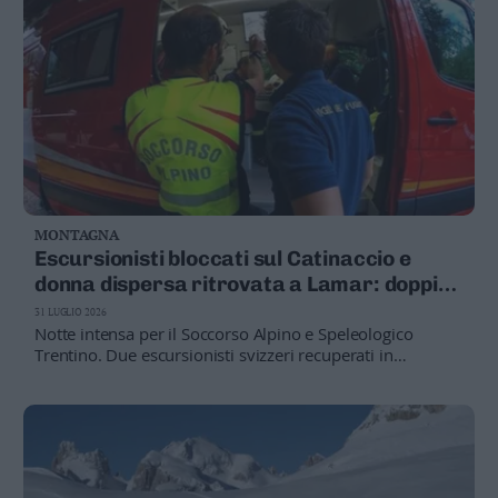
MONTAGNA
Escursionisti bloccati sul Catinaccio e
donna dispersa ritrovata a Lamar: doppio
salvataggio nella notte
31 LUGLIO 2026
Notte intensa per il Soccorso Alpino e Speleologico
Trentino. Due escursionisti svizzeri recuperati in
elicottero a 2.600 metri dopo aver sbagliato sentiero nel
Gruppo del Catinaccio. Sopra i Laghi di Lamar ritrovata
una 64enne dispersa, caduta durante un'escursione