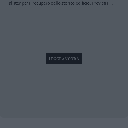
all'iter per il recupero dello storico edificio. Previsti il
rifacimento della terrazza panoramica, la riqualificazione
degli spazi interni e un nuovo polo culturale e ricreativo
aperto alla comunità. I lavori dovrebbero concludersi
entro novembre 2028
LEGGI ANCORA