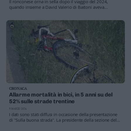
Il ronconese orna in sella dopo il viaggio del 2024,
Leggi/Abbonati
quando insieme a David Valerio di Baitoni aveva
percorso 4.300 chilometri fino a Capo Nord. Stavolta la
sfida è tutta italiana. Un nuovo percorso, una nuova
Newsletter
storia da scrivere chilometro dopo chilometro
Bazar
Casa
Radio
Dolomiti
CRONACA
Allarme mortalità in bici, in 5 anni su del
Social media
52% sulle strade trentine
9 MARZO 2026
I dati sono stati diffusi in occasione della presentazione
di "Sulla buona strada". La presidente della sezione del
capoluogo della Federazione italiana ambiente bicicletta
(Fiab) Daniela Baraldi: “Questi numeri sono inaccettabili,