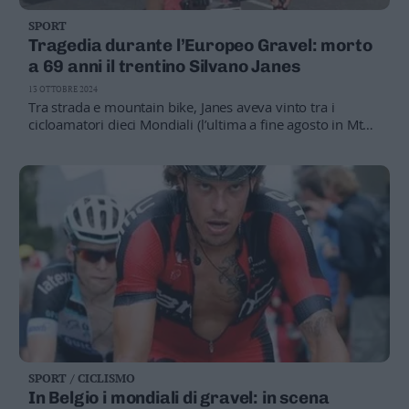
SPORT
Tragedia durante l’Europeo Gravel: morto
a 69 anni il trentino Silvano Janes
13 OTTOBRE 2024
Tra strada e mountain bike, Janes aveva vinto tra i
cicloamatori dieci Mondiali (l’ultima a fine agosto in Mtb
ad Andorra), cinque titoli europei e quaranta tricolori. Era
una persona molto conosciuta nel mondo della bicicletta
ma non solo in Trentino.
SPORT / CICLISMO
In Belgio i mondiali di gravel: in scena