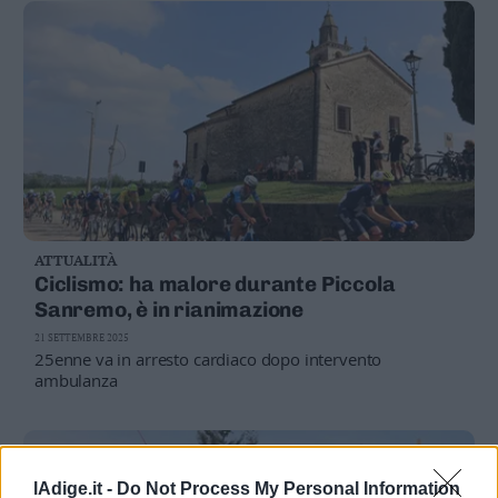
idee per sostenere lo sport come mezzo di costruzione di
relazioni sane»
ATTUALITÀ
Ciclismo: ha malore durante Piccola
Sanremo, è in rianimazione
21 SETTEMBRE 2025
25enne va in arresto cardiaco dopo intervento
ambulanza
lAdige.it -
Do Not Process My Personal Information