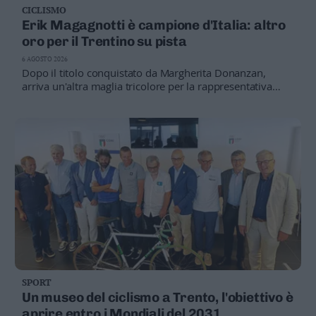
CICLISMO
Business
Erik Magagnotti è campione d'Italia: altro
Wire
oro per il Trentino su pista
Territori
6 AGOSTO 2026
Trento
Dopo il titolo conquistato da Margherita Donanzan,
Rovereto
arriva un'altra maglia tricolore per la rappresentativa
trentina ai Campionati italiani di ciclismo su pista.
Pergine
Decisiva la prova nell'ultima corsa a punti.
Riva
–
Arco
Basso
Sarca
–
Ledro
Lavis
–
Rotaliana
Valle
SPORT
dei
Un museo del ciclismo a Trento, l'obiettivo è
Laghi
aprire entro i Mondiali del 2031