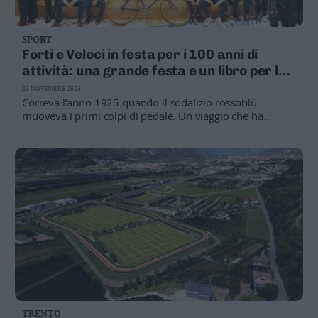
SPORT
Forti e Veloci in festa per i 100 anni di
attività: una grande festa e un libro per lo
storico anniversario
23 NOVEMBRE 2025
Correva l’anno 1925 quando il sodalizio rossoblù
muoveva i primi colpi di pedale. Un viaggio che ha
portato la creatura dell’allora presidente Tullio Dal Prà ad
arrivare, attraverso un lungo e virtuoso passaggio di
consegne, fino ad oggi
TRENTO