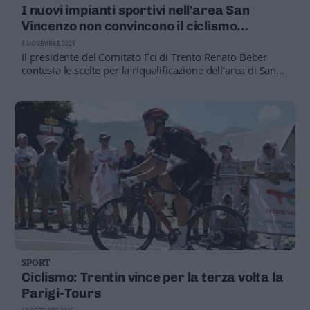
I nuovi impianti sportivi nell'area San
Vincenzo non convincono il ciclismo
provinciale
5 NOVEMBRE 2025
Il presidente del Comitato Fci di Trento Renato Beber
contesta le scelte per la riqualificazione dell’area di San
Vincenzo, presentate da Maurizio Fugatti e Franco
Ianeselli.
Secondo il movimento ciclistico, manca una struttura
sicura e completa per i giovani e le discipline federali.
Preoccupazione per il percorso verso i Mondiali del
2031: “Rischio di arrivare senza basi solide”
SPORT
Ciclismo: Trentin vince per la terza volta la
Parigi-Tours