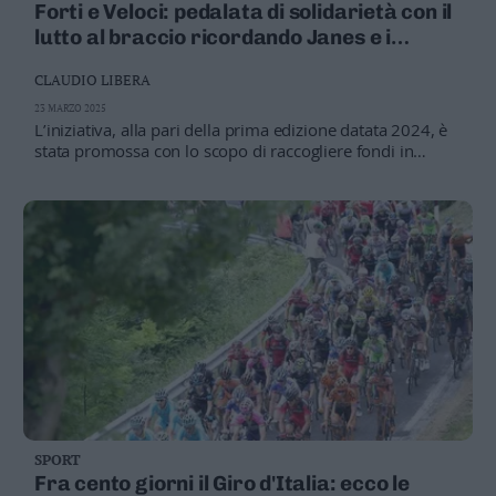
Forti e Veloci: pedalata di solidarietà con il
lutto al braccio ricordando Janes e i
giovani Lorenzi e Piffer
CLAUDIO LIBERA
23 MARZO 2025
L’iniziativa, alla pari della prima edizione datata 2024, è
stata promossa con lo scopo di raccogliere fondi in
favore della Lega Italiana per la Lotta contro i Tumori di
Trento. Allo scopo solidale, quest’anno, si è aggiunto il
ricordo di Silvano Janes, drammaticamente morto a
causa di un malore nell’autunno scorso, mentre
partecipava ai campionati europei gravel. E si è voluto
ricordare anche Katia Demozzi, morta in Kenya
SPORT
Fra cento giorni il Giro d'Italia: ecco le