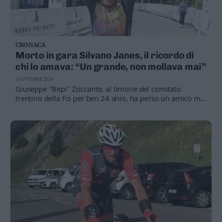
CRONACA
Morto in gara Silvano Janes, il ricordo di
chi lo amava: “Un grande, non mollava mai”
14 OTTOBRE 2024
Giuseppe "Bepi" Zoccante, al timone del comitato
trentino della Fci per ben 24 anni, ha perso un amico ma
- dice - "il mondo del ciclismo amatoriale ha perso un
vero campione". «La sua è stata una carriera costellata di
successi, anche a livello mondiale. Era il migliore nella
sua categoria»