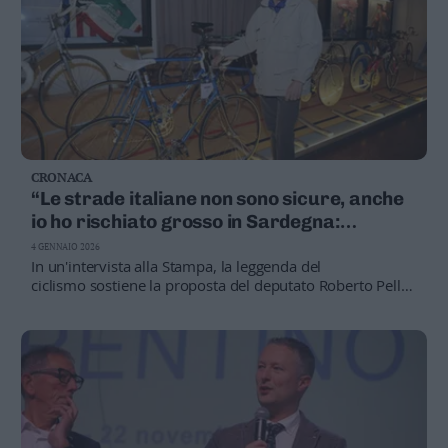
CRONACA
“Le strade italiane non sono sicure, anche
io ho rischiato grosso in Sardegna:
L'appello di Moser per la legge sui ciclisti
4 GENNAIO 2026
In un'intervista alla Stampa, la leggenda del
ciclismo sostiene la proposta del deputato Roberto Pella:
casco obbligatorio, limiti ai gruppi e luci accese di giorno.
Il campione però non addossa tutte le colpe agli
automobilisti: “I ciclisti non devono pensare di essere i
padroni della strada”