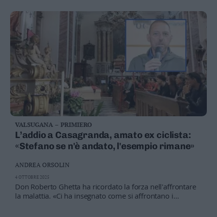
VALSUGANA – PRIMIERO
L’addio a Casagranda, amato ex ciclista:
«Stefano se n'è andato, l'esempio rimane»
ANDREA ORSOLIN
4 OTTOBRE 2025
Don Roberto Ghetta ha ricordato la forza nell'affrontare
la malattia. «Ci ha insegnato come si affrontano i
momenti bui». Commoventi le parole della sindaca (e
amica) Martina Ferrai: «Il Comune porterà avanti le sue