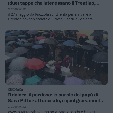
(due) tappe che interessano il Trentino,
come dove e quando
30 GENNAIO 2025
il 27 maggio da Piazzola sul Brenta per arrivare a
Brentonico (con scalata di Fricca, Candriai, e Santa
Barbara). Il giorno dopo da San Michele all’Adige al
Tonale per terminare a Bormio
CRONACA
Il dolore, il perdono: le parole del papà di
Sara Piffer al funerale, e quel giuramento
davanti alla figlia morta
27 GENNAIO 2025
«Avevo tanta rabbia, ma ho alzato gli occhi e ho visto