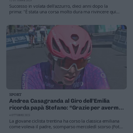
12 OTTOBRE 2025
Successo in volata dell'azzurro, dieci anni dopo la
prima: "È stata una corsa molto dura ma rivincere qui
dopo dieci anni dalla prima volta è incredibile e sono
veramente molto molto felice"
SPORT
Andrea Casagranda al Giro dell’Emilia
ricorda papà Stefano: “Grazie per avermi
insegnato a vivere”
4 OTTOBRE 2025
La giovane ciclista trentina ha corso la classica emiliana
come voleva il padre, scomparso mercoledì scorso (Foto
di Remo Mosna)