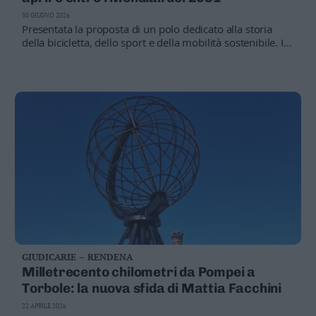
Valsugana
30 GIUGNO 2026
–
Presentata la proposta di un polo dedicato alla storia
Primiero
della bicicletta, dello sport e della mobilità sostenibile. Il
comitato promotore avvierà ora il confronto con
Vallagarina
istituzioni e soggetti privati per definire sede, costi e
Non
tempi del progetto
–
Sole
Fiemme
–
Fassa
Giudicarie
–
Rendena
Alto
Adige
–
GIUDICARIE – RENDENA
Südtirol
Milletrecento chilometri da Pompei a
Dolomiti
Torbole: la nuova sfida di Mattia Facchini
22 APRILE 2026