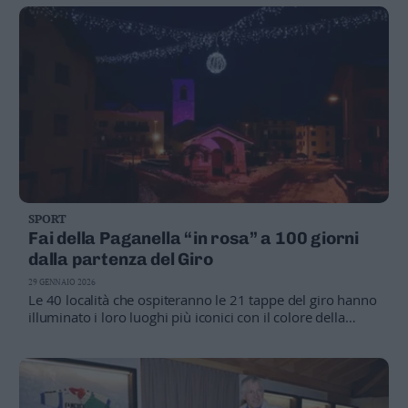
va fatto qualcosa".
SPORT
Fai della Paganella “in rosa” a 100 giorni
dalla partenza del Giro
29 GENNAIO 2026
Le 40 località che ospiteranno le 21 tappe del giro hanno
illuminato i loro luoghi più iconici con il colore della
maglia che ogni ciclista sogna di indossare almeno una
volta nella propria carriera, "creando un suggestivo
abbraccio ideale che unisce territori, comunità e passioni
lungo il percorso"