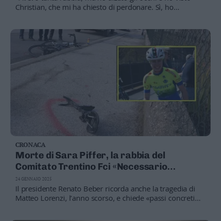
Christian, che mi ha chiesto di perdonare. Sì, ho
detto, promettiamo insieme, e sulla Sara, che
perdoniamo!»
CRONACA
Morte di Sara Piffer, la rabbia del
Comitato Trentino Fci «Necessario
tutelare i ciclisti, basta parole, ora i fatti»
24 GENNAIO 2025
Il presidente Renato Beber ricorda anche la tragedia di
Matteo Lorenzi, l’anno scorso, e chiede «passi concreti
per la salvaguardia dei ciclisti che, sulla strada, si
dedicano alla loro passione ed inseguono i loro sogni»