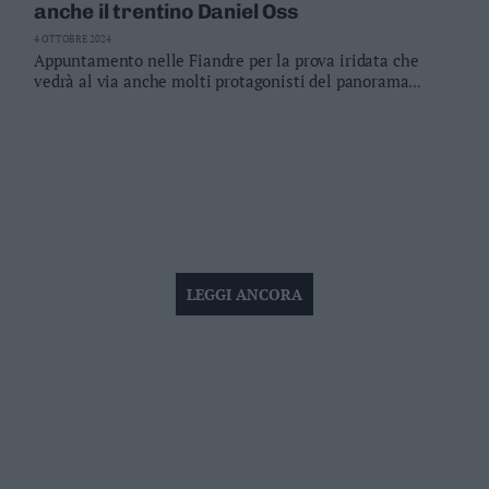
anche il trentino Daniel Oss
4 OTTOBRE 2024
Appuntamento nelle Fiandre per la prova iridata che
vedrà al via anche molti protagonisti del panorama
mondiale su strada, da
l campione in carica Matej
Mohoric a Mathieu Van der Poel, Tim Merlier e Greg Van
Avermaet. Sabato
5 ottobre in scena le donne, domenica
6 gli uomini. T
ra le azzurre anche Silvia Persico e
Soraya
Paladin
, accanto a nomi noti quali Lucinda Brand,
Marianne Vos e Lotte Kopecky
LEGGI ANCORA