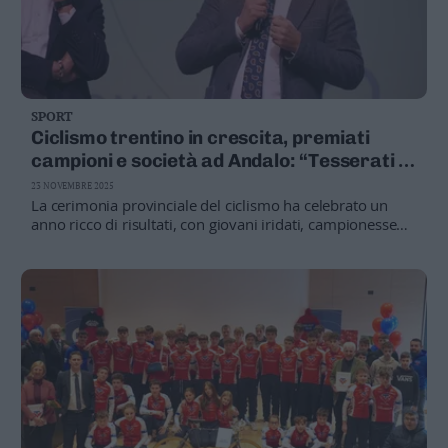
SPORT
Ciclismo trentino in crescita, premiati
campioni e società ad Andalo: “Tesserati in
crescita”
23 NOVEMBRE 2025
La cerimonia provinciale del ciclismo ha celebrato un
anno ricco di risultati, con giovani iridati, campionesse
tricolori e tecnici delle società del territorio. Durante
l’evento si è discusso di sicurezza, strutture e prospettive
in vista dei Super Mondiali 2031. Crescono società e
tesserati, segnale positivo ma da analizzare con
attenzione