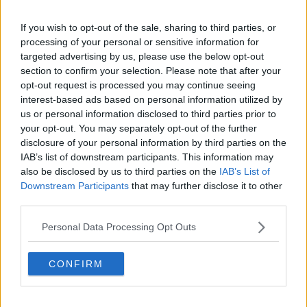
If you wish to opt-out of the sale, sharing to third parties, or
processing of your personal or sensitive information for
targeted advertising by us, please use the below opt-out
section to confirm your selection. Please note that after your
opt-out request is processed you may continue seeing
interest-based ads based on personal information utilized by
us or personal information disclosed to third parties prior to
SPORT
your opt-out. You may separately opt-out of the further
Incoronati a Pergine i nuovi campioni
disclosure of your personal information by third parties on the
trentini del cross country Esordienti e
IAB’s list of downstream participants. This information may
Allievi
15 AGOSTO 2025
also be disclosed by us to third parties on the
IAB’s List of
La manifestazione quest'anno è stata intitolata anche al
Downstream Participants
that may further disclose it to other
ricordo di Paolo Alverà, per lunghi anni anima e
third parties.
presidente della sezione mountain bike della Polisportiva
Oltrefersina, a capo dell'organizzazione dell'evento
Personal Data Processing Opt Outs
CONFIRM