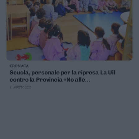
CRONACA
Scuola, personale per la ripresa La Uil
contro la Provincia «No alle
esternalizzazioni»
11 AGOSTO 2020