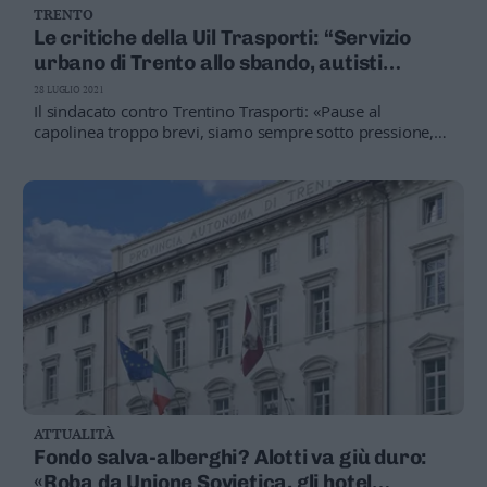
TRENTO
Le critiche della Uil Trasporti: “Servizio
urbano di Trento allo sbando, autisti
stressati se ne vanno»
28 LUGLIO 2021
Il sindacato contro Trentino Trasporti: «Pause al
capolinea troppo brevi, siamo sempre sotto pressione,
servono scelte coraggiose da parte della politica»
ATTUALITÀ
Fondo salva-alberghi? Alotti va giù duro:
«Roba da Unione Sovietica, gli hotel