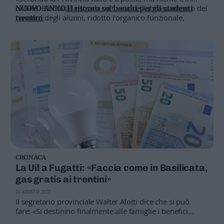
ordine. Bloccata la strada virtuosa dell’abbassamento del
NUOVO ANNO
Il ritorno sui banchi per gli studenti
numero degli alunni, ridotto l’organico funzionale,
trentini
eccessivo e non legittimo ricorso a contratti a termine»
GALLERY
Il primo giorno di scuola
SINDACATI
La metà dei docenti è a tempo determinato
ASSESSORE
Bisesti: pochi candidati idoenei
CRONACA
La Uil a Fugatti: «Faccia come in Basilicata,
gas gratis ai trentini»
26 AGOSTO 2022
Il segretario provinciale Walter Alotti dice che si può
fare: «Si destinino finalmente alle famiglie i benefici
dell’assegnazione della competenza primaria alla