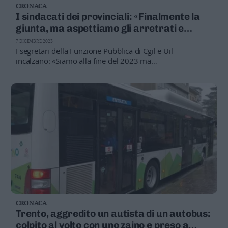
CRONACA
I sindacati dei provinciali: «Finalmente la
giunta, ma aspettiamo gli arretrati e
l’avvio delle trattative»
7 DICEMBRE 2023
I segretari della Funzione Pubblica di Cgil e Uil
incalzano: «Siamo alla fine del 2023 ma
l'amministrazione pubblica rischia il collasso per la
carenza ormai di strutturale di personale»
CRONACA
Trento, aggredito un autista di un autobus:
colpito al volto con uno zaino e preso a