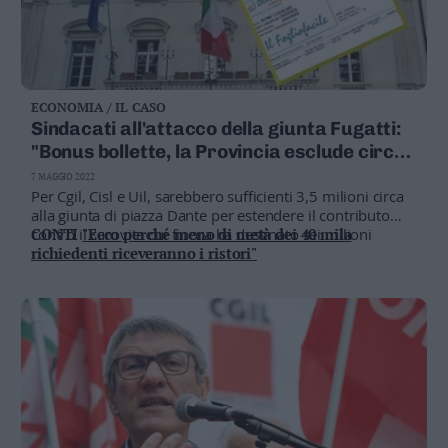
ECONOMIA / IL CASO
Sindacati all'attacco della giunta Fugatti:
"Bonus bollette, la Provincia esclude circa
10mila famiglie trentine"
7 MAGGIO 2022
Per Cgil, Cisl e Uil, sarebbero sufficienti 3,5 milioni circa
alla giunta di piazza Dante per estendere il contributo
contro il carovita cui finora ha destinato sei milioni
CONTI
"Ecco perché meno di metà dei 40 mila
richiedenti riceveranno i ristori"