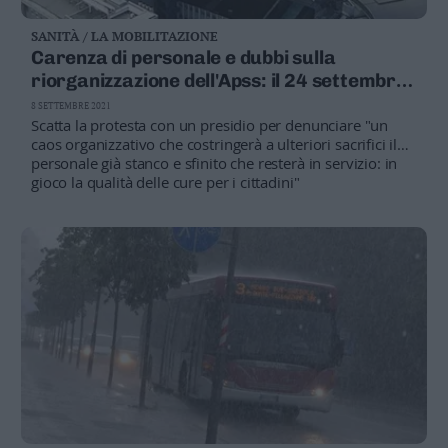
SANITÀ / LA MOBILITAZIONE
Carenza di personale e dubbi sulla
riorganizzazione dell'Apss: il 24 settembre
Uil e Nursing up in piazza
8 SETTEMBRE 2021
Scatta la protesta con un presidio per denunciare "un
caos organizzativo che costringerà a ulteriori sacrifici il
personale già stanco e sfinito che resterà in servizio: in
gioco la qualità delle cure per i cittadini"
IL BOLLETTINO
Covid, in Trentino 41 nuovi contagi
nelle ultime 24 ore
IL CASO
Nuovo ospedale e dure critiche al progetto, la
replica di Fugatti
TRENTO
Gli Ordini sospendono dall'albo due medici e
40 infermieri non vaccinati