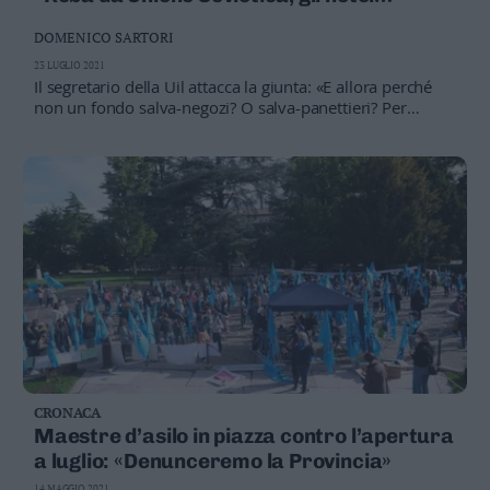
prendono già fior di contributi provinciali»
DOMENICO SARTORI
23 LUGLIO 2021
Il segretario della Uil attacca la giunta: «E allora perché
non un fondo salva-negozi? O salva-panettieri? Per
esssere dei liberisti, si comportano come l’Urss, che la
Provincia si limiti»
CRONACA
Maestre d’asilo in piazza contro l’apertura
a luglio: «Denunceremo la Provincia»
14 MAGGIO 2021