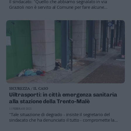
Il sindacato: "Quello che abbiamo segnalato in via
Leggi/Abbonati
Grazioli non è servito al Comune per fare alcune
riflessioni dell'importanza di confrontarsi con Trentino
Trasporti ed anche con i rappresentanti dei lavoratori"
Newsletter
Bazar
Casa
Radio
Dolomiti
SICUREZZA / IL CASO
Uiltrasporti: in città emergenza sanitaria
Social media
alla stazione della Trento-Malè
11 FEBBRAIO 2025
"Tale situazione di degrado - insiste il segretario del
sindacato che ha denunciato il tutto - compromette la
salute di chi ci lavora e sta rendendo fatiscente,