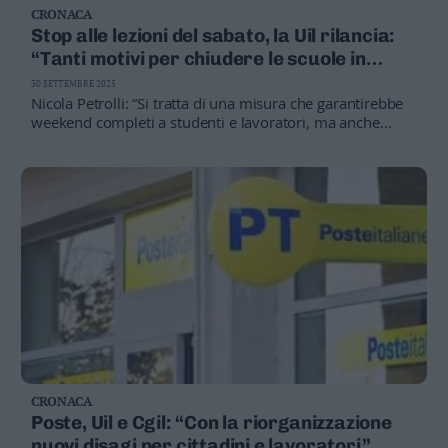
CRONACA
Business
Stop alle lezioni del sabato, la Uil rilancia:
Wire
“Tanti motivi per chiudere le scuole in
Territori
questa giornata”
30 SETTEMBRE 2025
Trento
Nicola Petrolli: “Si tratta di una misura che garantirebbe
Rovereto
weekend completi a studenti e lavoratori, ma anche
risparmi e benefici ambientali. Parliamo di una riforma
Pergine
semplice ma di grande impatto per tutta la comunità”
Riva
–
Arco
Basso
Sarca
–
Ledro
Lavis
–
Rotaliana
Valle
CRONACA
dei
Poste, Uil e Cgil: “Con la riorganizzazione
Laghi
nuovi disagi per cittadini e lavoratori”