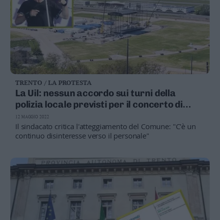
con viabilità modificata
TRENTO / LA PROTESTA
La Uil: nessun accordo sui turni della
polizia locale previsti per il concerto di
Vasco
12 MAGGIO 2022
Il sindacato critica l'atteggiamento del Comune: "C'è un
continuo disinteresse verso il personale"