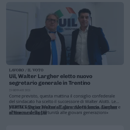
soprattutto all'esterno, un luogo di passaggio di migliaia
di utenti costretti a balzellare fra immondizia e urina"
LAVORO / IL VOTO
Uil, Walter Largher eletto nuovo
segretario generale in Trentino
23 GENNAIO 2025
Come previsto, questa mattina il consiglio confederale
del sindacato ha scelto il successore di Walter Alotti. Le
priorità: «Migliorare i salari, garantire l'accesso alla casa e
VERTICE
Da un Walter all'altro: Alotti lascia, Largher
offrire nuove opportunità alle giovani generazioni»
al timone della Uil