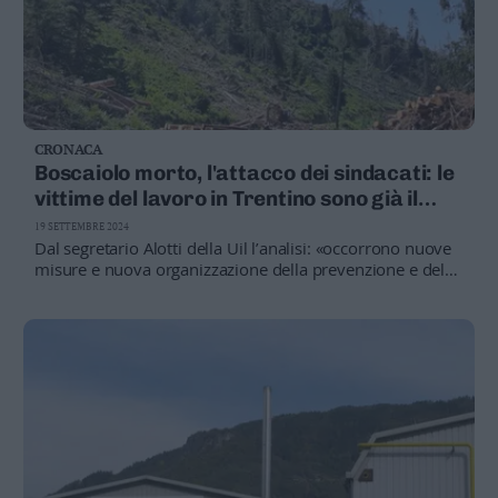
CRONACA
Boscaiolo morto, l'attacco dei sindacati: le
vittime del lavoro in Trentino sono già il
doppio del 2023
19 SETTEMBRE 2024
Dal segretario Alotti della Uil l’analisi: «occorrono nuove
misure e nuova organizzazione della prevenzione e del
controllo in provincia, altrimenti sono solo parole»