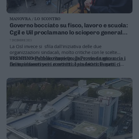
MANOVRA / LO SCONTRO
Governo bocciato su fisco, lavoro e scuola:
Cgil e Uil proclamano lo sciopero generale
per il 16 dicembre
7 DICEMBRE 2021
La Cisl invece si sfila dall'iniziativa delle due
organizzazioni sindacali, molto critiche con le scelte
economiche fatte da Mario Draghi, come il taglio
TRENTINO
Pubblico impiego, la Provincia annuncia i
dell'Irpef favorevole ai redditi sopra i 40 mila euro
finanziamenti per i contratti. I sindacati: Fugatti ci
riceva, se vuole lo stop dello sciopero