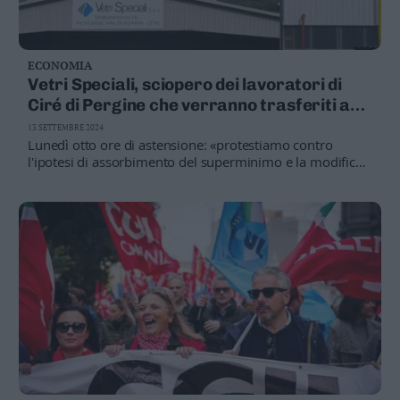
ECONOMIA
Vetri Speciali, sciopero dei lavoratori di
Ciré di Pergine che verranno trasferiti a
Trento Nord
13 SETTEMBRE 2024
Lunedì otto ore di astensione: «protestiamo contro
l'ipotesi di assorbimento del superminimo e la modifica
degli accordi aziendali per una riduzione dell’integrativo»