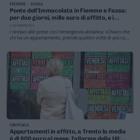
FIEMME – FASSA
Ponte dell'Immacolata in Fiemme e Fassa:
per due giorni, mille euro di affitto, e i
lavoratori non trovano alloggi
6 NOVEMBRE 2024
I sindaci alle prese con l’emergenza abitativa: «Chiaro che
chi ha un appartamento, prende quattro volte di più con
i turisti». E Soluzioni? «Se l’Itea investisse...»
CRONACA
Appartamenti in affitto, a Trento la media
è di 800 euro al mese, l'allarme della Uil: