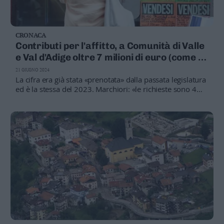
CRONACA
Contributi per l'affitto, a Comunità di Valle
e Val d'Adige oltre 7 milioni di euro (come lo
scorso anno)
21 GIUGNO 2024
La cifra era già stata «prenotata» dalla passata legislatura
ed è la stessa del 2023. Marchiori: «le richieste sono 4
mila, in costante aumento»