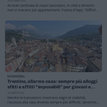
20 OTTOBRE 2025
Arrivati centinaia di nuovi lavoratori, in città e dintorni
non si trovano più appartamenti. Fusina (Fiaip): “Difficile
trovare un bilocale sotto i mille euro”
ECONOMIA
Trentino, allarme casa: sempre più alloggi
sfitti e affitti “impossibili” per giovani e
famiglie
28 AGOSTO 2025
Mentre le transazioni mostrano segni di stabilità,
l'accesso alla casa diventa sempre più difficile. Severino
Rigotti: “Molti rinunciano all’acquisto perché le banche