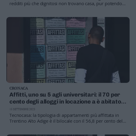
redditi più che dignitosi non trovano casa, pur potendo
pagare un normale affitto perché di appartamenti in
affitto non ce ne sono»
CRONACA
Affitti, uno su 5 agli universitari: il 70 per
cento degli alloggi in locazione a è abitato
da single
15 SETTEMBRE 2023
Tecnocasa: la tipologia di appartamenti più affittata in
Trentino Alto Adige è il bilocale con il 56,8 per cento delle
scelte, seguita dai trilocali con il 27 per cento delle
preferenze. I monolocali sono scelti solo nel 13,5 per