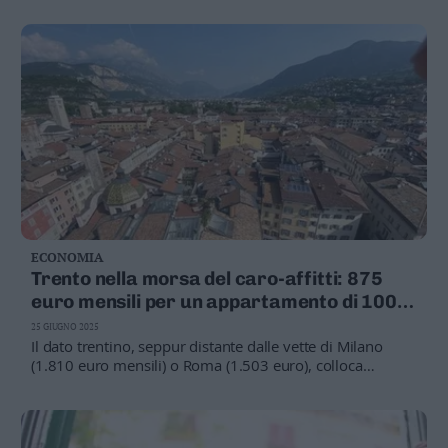
non riescono a coprire l’intero importo necessario. Se un
immobile nuovo costa 300 mila euro, spesso la banca si
ferma a 270 mila: la differenza diventa insostenibile. È
soprattutto la prima casa dei giovani a risentirne”
ECONOMIA
Trento nella morsa del caro-affitti: 875
euro mensili per un appartamento di 100
metri
25 GIUGNO 2025
Il dato trentino, seppur distante dalle vette di Milano
(1.810 euro mensili) o Roma (1.503 euro), colloca
comunque il capoluogo del Trentino-Alto Adige in una
posizione preoccupante nel panorama nazionale degli
affitti. Con 8,75 euro al metro quadro mensile, Trento si
posiziona infatti tra le città più care d'Italia per il mercato