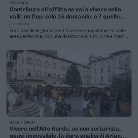
CRONACA
Contributo all'affitto se vai a vivere nelle
valli: un flop, solo 15 domande, e 7 quelle
finanziate
6 GIUGNO 2024
Era l’idea della giunta per frenare lo spopolamento delle
aree periferiche, con una dotazione di 1 milione e mezzo
in tre anni, e invece...
RIVA – ARCO
Vivere nell'Alto Garda: se non sei turista,
quasi impossibile, la dura analisi di Arianna