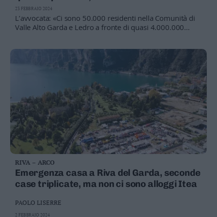
Florio
23 FEBBRAIO 2024
L’avvocata: «Ci sono 50.000 residenti nella Comunità di
Valle Alto Garda e Ledro a fronte di quasi 4.000.000
presenze». Affitti impossibili e appartamenti non
disponibili
RIVA – ARCO
Emergenza casa a Riva del Garda, seconde
case triplicate, ma non ci sono alloggi Itea
PAOLO LISERRE
2 FEBBRAIO 2024