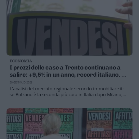
locativo
ECONOMIA
I prezzi delle case a Trento continuano a
salire: +9,5% in un anno, record italiano. Ed
anche gli affitti alle stelle
20 GENNAIO 2025
L’analisi del mercato regionale secondo immobiliare.it:
se Bolzano è la seconda più cara in Italia dopo Milano,
Trento invece segna gli aumenti più consistenti