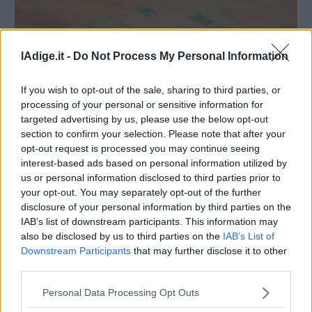
lAdige.it -
Do Not Process My Personal Information
If you wish to opt-out of the sale, sharing to third parties, or
processing of your personal or sensitive information for
targeted advertising by us, please use the below opt-out
section to confirm your selection. Please note that after your
opt-out request is processed you may continue seeing
CRONACA
Il Trentino, l'overtourism e le locazioni
interest-based ads based on personal information utilized by
us or personal information disclosed to third parties prior to
"mordi e fuggi", il parere dei sindaci del
your opt-out. You may separately opt-out of the further
Cal: «Occorre fare qualcosa subito»
18 SETTEMBRE 2024
disclosure of your personal information by third parties on the
Il Consiglio delle Autonomie ha esaminato i due disegni
IAB’s list of downstream participants. This information may
di legge sul tema. Conclusioni? «E’ un tema
also be disclosed by us to third parties on the
IAB’s List of
complicatissimo», ma ci riguarda tutti
Downstream Participants
that may further disclose it to other
third parties.
Personal Data Processing Opt Outs