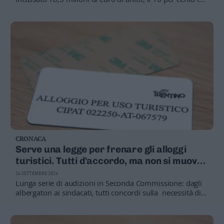
più. Ma i salari reali sono fermi»
CRONACA
Serve una legge per frenare gli alloggi
turistici. Tutti d'accordo, ma non si muove
niente
26 SETTEMBRE 2024
Lunga serie di audizioni in Seconda Commissione: dagli
albergatori ai sindacati, tutti concordi sulla necessità di
nuove regole. Ma per la giunta non è urgente