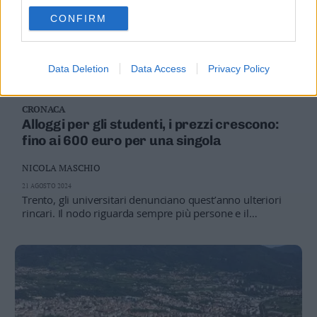
CONFIRM
Data Deletion
Data Access
Privacy Policy
CRONACA
Alloggi per gli studenti, i prezzi crescono:
fino ai 600 euro per una singola
NICOLA MASCHIO
21 AGOSTO 2024
Trento, gli universitari denunciano quest’anno ulteriori
rincari. Il nodo riguarda sempre più persone e il
problema impatta ormai anche sugli affitti dei residenti