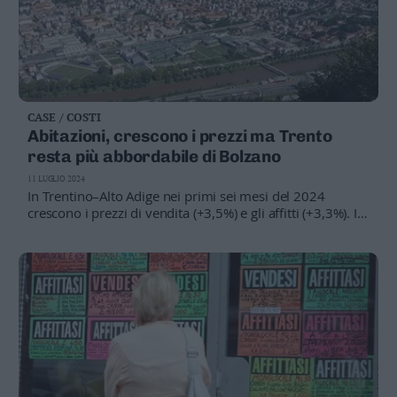
CASE / COSTI
Abitazioni, crescono i prezzi ma Trento
resta più abbordabile di Bolzano
11 LUGLIO 2024
In Trentino–Alto Adige nei primi sei mesi del 2024
crescono i prezzi di vendita (+3,5%) e gli affitti (+3,3%). Il
capoluogo altoatesino seconda città più cara d’Italia
dietro Milano: per comprare servono 4.650 euro al
metro quadro
REPORT
A Trento una casa su tre è in affitto
SFRATTI
Residenti «cacciati» dalle città
STUDENTI
Stanze a peso d'oro
EDILIZIA
In Trentino 153mila case «non abitate»
ANALISI
Anche in Trentino la casa diventa un lusso