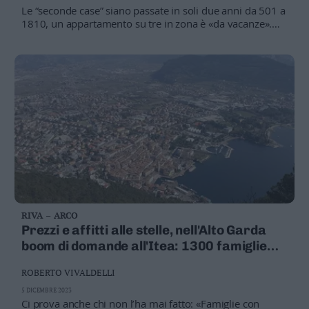
Le “seconde case” siano passate in soli due anni da 501 a
1810, un appartamento su tre in zona è «da vacanze».
Oltre 500 domande all’Itea, ma a disposizione solo 18
alloggi popolari
RIVA – ARCO
Prezzi e affitti alle stelle, nell'Alto Garda
boom di domande all'Itea: 1300 famiglie
cercano casa, 300 in più dell’anno scorso
ROBERTO VIVALDELLI
5 DICEMBRE 2023
Ci prova anche chi non l’ha mai fatto: «Famiglie con