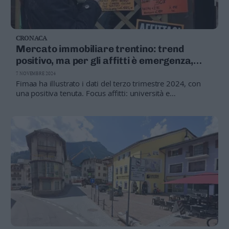
CRONACA
Mercato immobiliare trentino: trend
positivo, ma per gli affitti è emergenza,
prezzi alle stelle e poca offerta
7 NOVEMBRE 2024
Fimaa ha illustrato i dati del terzo trimestre 2024, con
una positiva tenuta. Focus affitti: università e
turisti rendono quasi impossibile trovare casa