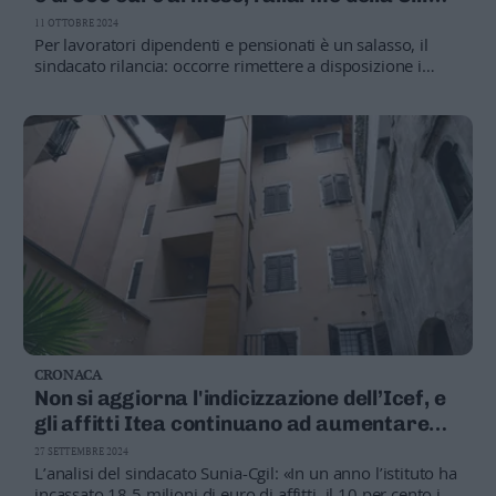
situazione allarmante
11 OTTOBRE 2024
Per lavoratori dipendenti e pensionati è un salasso, il
sindacato rilancia: occorre rimettere a disposizione i
mille alloggi Itea vuoti e non utilizzati
CRONACA
Non si aggiorna l'indicizzazione dell’Icef, e
gli affitti Itea continuano ad aumentare
anche nel 2024
27 SETTEMBRE 2024
L’analisi del sindacato Sunia-Cgil: «In un anno l’istituto ha
incassato 18,5 milioni di euro di affitti, il 10 per cento in