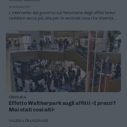
Leggi/Abbonati
30 DICEMBRE 2025
L'intervento del governo sul fenomeno degli affitti brevi:
cedolare secca più alta per la seconda casa che diventa
Newsletter
locazione turistica e per la terza obbligo di Partita
Iva. L'analisi del presidente Fimaa Severino Rigotti:
Bazar
“Temo che queste norme non cambieranno la situazione,
credo che i proprietari continueranno a guardare al
Casa
guadagno”
Radio
Dolomiti
Social media
CRONACA
Effetto Waltherpark sugli affitti «I prezzi?
Mai stati così alti»
VALERIA FRANGIPANE