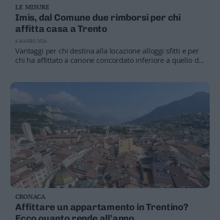
LE MISURE
Business
Imis, dal Comune due rimborsi per chi
Wire
affitta casa a Trento
Territori
6 MAGGIO 2026
Trento
Vantaggi per chi destina alla locazione alloggi sfitti e per
Rovereto
chi ha affittato a canone concordato inferiore a quello di
mercato
Pergine
Riva
–
Arco
Basso
Sarca
–
Ledro
Lavis
–
Rotaliana
Valle
CRONACA
dei
Affittare un appartamento in Trentino?
Laghi
Ecco quanto rende all’anno