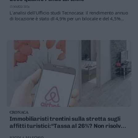
Valsugana
13 MARZO 2026
–
L'analisi dell'Ufficio studi Tecnocasa: il rendimento annuo
Primiero
di locazione è stato dl 4,9% per un bilocale e del 4,5%
per un trilocale. Il peso dell’università
Vallagarina
Non
–
Sole
Fiemme
–
Fassa
Giudicarie
–
Rendena
Alto
Adige
–
CRONACA
Südtirol
Immobiliaristi trentini sulla stretta sugli
Dolomiti
affitti turistici:“Tassa al 26%? Non risolve
la questione”
NICOLA MASCHIO