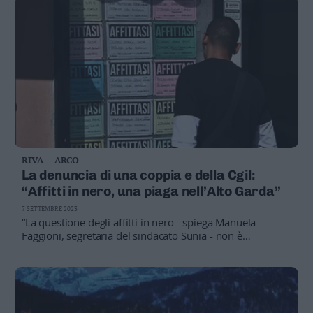
cento dei casi. I quadrilocali in affitto sono poi una rarità:
solo il 2,7 per cento
RIVA – ARCO
La denuncia di una coppia e della Cgil:
“Affitti in nero, una piaga nell’Alto Garda”
7 SETTEMBRE 2023
“La questione degli affitti in nero - spiega Manuela
Faggioni, segretaria del sindacato Sunia - non è
assolutamente una cosa superata, segnalazioni ne
abbiamo ricevute anche a noi. Il proprietario può
arrivare a ottenere cifre anche molto importanti.
Riceviamo anche segnalazioni di nero per gli affitti agli
studenti. Per l'inquilino è un problema”