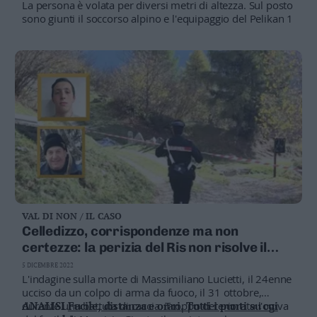
La persona è volata per diversi metri di altezza. Sul posto
sono giunti il soccorso alpino e l'equipaggio del Pelikan 1
VAL DI NON / IL CASO
Celledizzo, corrispondenze ma non
certezze: la perizia del Ris non risolve il
giallo
5 DICEMBRE 2022
L'indagine sulla morte di Massimiliano Lucietti, il 24enne
ucciso da un colpo di arma da fuoco, il 31 ottobre,
durante una battuta di caccia. Troppo deteriorata l'ogiva
ANALISI
Fucile, distanza e orari. Tutti i punti su cui