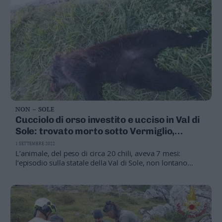
NON – SOLE
Cucciolo di orso investito e ucciso in Val di
Sole: trovato morto sotto Vermiglio,
l’investitore è fuggito
1 SETTEMBRE 2022
L’animale, del peso di circa 20 chili, aveva 7 mesi:
l’episodio sulla statale della Val di Sole, non lontano
dall’abitato. Probabilmente era con la mamma e un
fratellino, presenti in zona