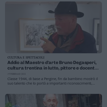
CULTURA E SPETTACOLI
Addio al Maestro d'arte Bruno Degasperi,
cultura trentina in lutto, pittore e docente
dell’Istituto Vittoria
19 FEBBRAIO 2025
Classe 1944, di base a Pergine, fin da bambino mostrò il
suo talento che lo portò a importanti riconoscimenti,
realizzazioni, l’impegno nell’Unione cattolica Ucaii