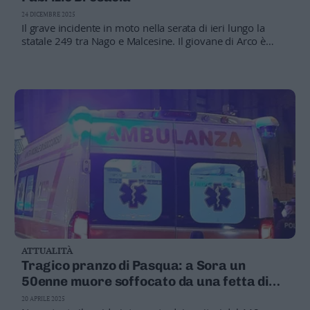
Valsugana
24 DICEMBRE 2025
–
Il grave incidente in moto nella serata di ieri lungo la
Primiero
statale 249 tra Nago e Malcesine. Il giovane di Arco è
morto dopo il ricovero all’ospedale Santa Chiara di
Vallagarina
Trento
Non
–
Sole
Fiemme
–
Fassa
Giudicarie
–
Rendena
Alto
Adige
–
ATTUALITÀ
Südtirol
Tragico pranzo di Pasqua: a Sora un
Dolomiti
50enne muore soffocato da una fetta di
prosciutto
20 APRILE 2025