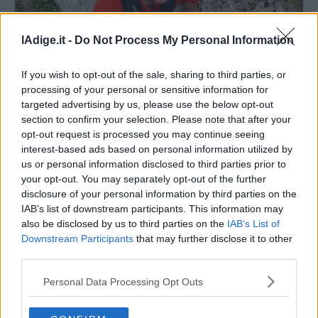
lAdige.it -
Do Not Process My Personal Information
If you wish to opt-out of the sale, sharing to third parties, or
processing of your personal or sensitive information for
MONTAGNA
targeted advertising by us, please use the below opt-out
Tom Arent van de Plassche, l'olandese
section to confirm your selection. Please note that after your
«trentino» tradito dalla montagna che
opt-out request is processed you may continue seeing
amava e difendeva
interest-based ads based on personal information utilized by
FRANCESCA CRISTOFORETTI
us or personal information disclosed to third parties prior to
13 MAGGIO 2024
your opt-out. You may separately opt-out of the further
E’ morto domenica sull’Ortles, a soli 25 anni: si era
disclosure of your personal information by third parties on the
trasferito qui per amore delle vette, atleta di trail running
IAB’s list of downstream participants. This information may
e scialpinismo, attivista ambientalista
also be disclosed by us to third parties on the
IAB’s List of
Downstream Participants
that may further disclose it to other
third parties.
Personal Data Processing Opt Outs