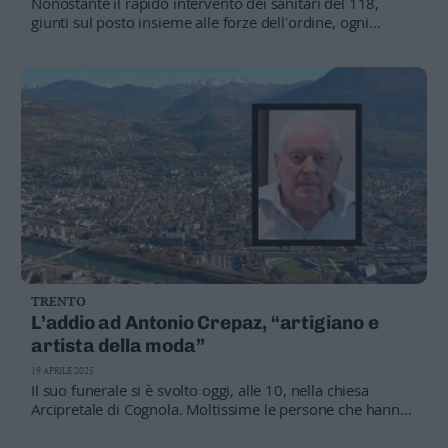
Nonostante il rapido intervento dei sanitari del 118,
Leggi/Abbonati
giunti sul posto insieme alle forze dell'ordine, ogni
tentativo di rianimazione è risultato vano
Newsletter
Bazar
Casa
Radio
Dolomiti
TRENTO
L’addio ad Antonio Crepaz, “artigiano e
Social media
artista della moda”
19 APRILE 2025
Il suo funerale si è svolto oggi, alle 10, nella chiesa
Arcipretale di Cognola. Moltissime le persone che hanno
voluto salutare per l’ultima volta lo storico
commerciante, morto a 82 anni