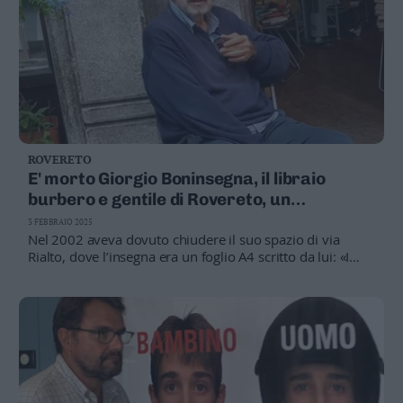
ROVERETO
E' morto Giorgio Boninsegna, il libraio
burbero e gentile di Rovereto, un
protagonista della cultura cittadina
3 FEBBRAIO 2025
Nel 2002 aveva dovuto chiudere il suo spazio di via
Rialto, dove l’insegna era un foglio A4 scritto da lui: «I
libri ed io siamo qui»