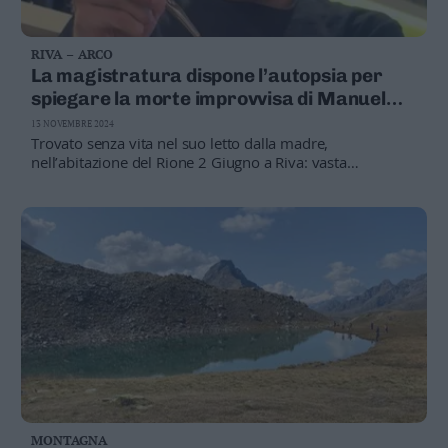
RIVA – ARCO
La magistratura dispone l’autopsia per
spiegare la morte improvvisa di Manuel
Chisté, di soli 29 anni
13 NOVEMBRE 2024
Trovato senza vita nel suo letto dalla madre,
nell’abitazione del Rione 2 Giugno a Riva: vasta
emozione e cordoglio, i ricordi di chi lo conobbe
MONTAGNA