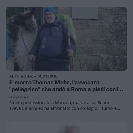
ALTO ADIGE – SÜDTIROL
E' morto Thomas Mohr, l'avvocato
"pellegrino" che andò a Roma a piedi con i
tre lama
21 GIUGNO 2024
Studio professionale a Monaco, ma casa sul Renon,
aveva 58 anni ed ha affrontato con coraggio il tumore
che lo ha colpito