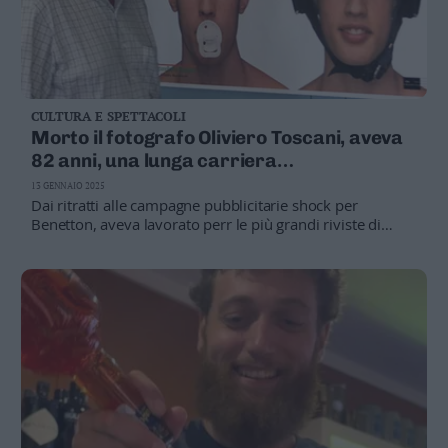
CULTURA E SPETTACOLI
Morto il fotografo Oliviero Toscani, aveva
82 anni, una lunga carriera
controcorrente
13 GENNAIO 2025
Dai ritratti alle campagne pubblicitarie shock per
Benetton, aveva lavorato perr le più grandi riviste di
moda del mondo