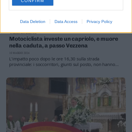
CONFIRM
Data Deletion
Data Access
Privacy Policy
VALLAGARINA
Motociclista investe un capriolo, e muore
nella caduta, a passo Vezzena
10 MAGGIO 2024
L’impatto poco dopo le ore 16,30 sulla strada
provinciale: i soccorritori, giunti sul posto, non hanno
potuto fare niente, il centauro deceduto sul posto