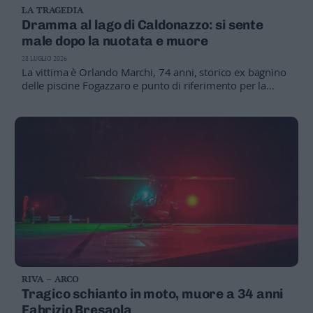
LA TRAGEDIA
Business
Dramma al lago di Caldonazzo: si sente
Wire
male dopo la nuotata e muore
Territori
28 LUGLIO 2026
Trento
La vittima è Orlando Marchi, 74 anni, storico ex bagnino
Rovereto
delle piscine Fogazzaro e punto di riferimento per la
comunità di Canale di Pergine
Pergine
Riva
–
Arco
Basso
Sarca
–
Ledro
Lavis
–
Rotaliana
Valle
RIVA – ARCO
dei
Tragico schianto in moto, muore a 34 anni
Laghi
Fabrizio Bresaola