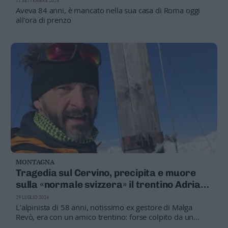
11 SETTEMBRE 2024
Aveva 84 anni, è mancato nella sua casa di Roma oggi
all’ora di prenzo
MONTAGNA
Tragedia sul Cervino, precipita e muore
sulla «normale svizzera» il trentino Adriano
Bonmassar
29 LUGLIO 2024
L’alpinista di 58 anni, notissimo ex gestore di Malga
Revò, era con un amico trentino: forse colpito da un
sasso a quota 3.460 metri