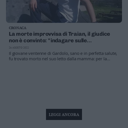
CRONACA
La morte improvvisa di Traian, il giudice
non è convinto: "indagare sulle
conseguenze del vaccino"
26 AGOSTO 2022
Il giovane ventenne di Gardolo, sano e in perfetta salute,
fu trovato morto nel suo letto dalla mamma: per la
perizia fu una emorragia cerebrale, la Procura chiede
l’archiviazione ma il gip Borrelli chiede un supplemento
di analisi
LEGGI ANCORA