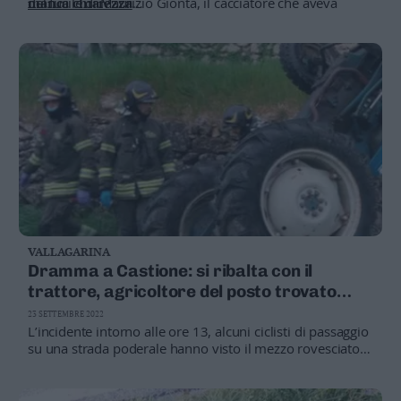
del fucile di Maurizio Gionta, il cacciatore che aveva
manca chiarezza
trovato nel bosco la salma di Lucietti e che 24 ore dopo
OMICIDIO
Massimiliano ucciso con un colpo alla nuca
si è tolto la vita
IL DRAMMA
Cacciatore di 24 anni trovato morto in val
di Sole
DOLORE
Celledizzo, il doppio dramma di una
comunità
VALLAGARINA
Dramma a Castione: si ribalta con il
trattore, agricoltore del posto trovato
morto
23 SETTEMBRE 2022
L’incidente intorno alle ore 13, alcuni ciclisti di passaggio
su una strada poderale hanno visto il mezzo rovesciato
nel campo: inutili i soccorsi giunti immediatamente sul
posto