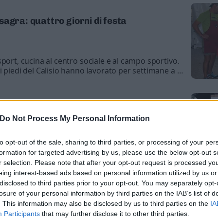
agra: quattro giorni di festa
port, cucina al centro sociale e al campo sportivo.
i piedi del Calisio hanno lavorato per settimane a un
e con la tradizionale processione del giovedì alla
ntrerà nel vivo con il “Vertical dei Canopi” che
’insegna di numerose proposte e attività, dal calcio
i scout: a Montevaccino 14 lupetti di
Do Not Process My Personal Information
eghi" ucraini
to opt-out of the sale, sharing to third parties, or processing of your per
formation for targeted advertising by us, please use the below opt-out s
 nel bosco di Pralungo: «Non eravamo più due
r selection. Please note that after your opt-out request is processed y
ntane, ma un unico, grande, super gruppo. I bambini
eing interest-based ads based on personal information utilized by us or
i, intese, facce buffe oppure anche solo
disclosed to third parties prior to your opt-out. You may separately opt-
losure of your personal information by third parties on the IAB’s list of
. This information may also be disclosed by us to third parties on the
IA
ra estate con la strada de Mez chiusa ma poi
ione trentina in Corea del Sud
Participants
that may further disclose it to other third parties.