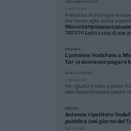
LEONARDO PONTALTI
Business
17 GENNAIO 2025
Wire
A distanza di pochi giorni nuov
Territori
che hanno agito anche a poche 
dove erano già arrivati i carabi
VILLAZZANO
Nuovo raid nottu
Trento
TRENTO
Ladri a casa di una g
Rovereto
ALLARME
Altra raffica di fur
Pergine
BOLGHERA
La polizia locale 
MATTARELLO
Derubati mentre
CRONACA
Riva
L'antenna Vodafone a Mont
–
Tar (e dovranno pagare l
Arco
Basso
MARICA VIGANÒ
Sarca
16 GENNAIO 2025
–
Per i giudici è tutto a posto: l
Ledro
dato l’autorizzazione (anche se
Lavis
–
Rotaliana
TRENTO
Antenna ripetitore Vodaf
Valle
pubblica (nel giorno del T
dei
Laghi
3 GENNAIO 2025