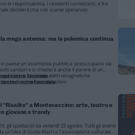
o le responsabilità, i residenti contestano, e fra
unale deciderà (ma con scarse speranze)
 la mega antenna: ma la polemica continua
 in paese un'assemblea pubblica: preoccupano sia
volti sanitari e si chiederà anche il parere di un
ll’esposizione alle onde elettromagnetiche
corsi contro l’antenna
a monte di numerose abitazioni
l ricorso contro l'antenna
val "Risalite" a Montevaccino: arte, teatro e
o giovane e trendy
9, gli spettacoli da venerdì 23 agosto. Tutti gli eventi
a un’idea di Giulio Macrì e l'associazione culturale