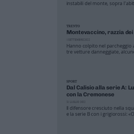
instabili del monte, sopra l'ab
150 metri: costo di 340 mila e
LA VIA
Strada de Mez da siste
IL CASO
TRENTO
Frane sul Calisio: il 
Montevaccino, razzia dei l
APPELLO
Il rifugio Calisio cad
1 SETTEMBRE 2022
Hanno colpito nel parcheggio a
tre vetture danneggiate, alcune
Cognola
SPORT
Dal Calisio alla serie A:
con la Cremonese
31 LUGLIO 2022
Il difensore cresciuto nella sq
e la serie B con i grigiorossi:
buona stagione»