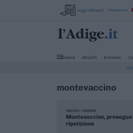
Leggi/Abbonati
Newsletter
VAI
Cronaca
Attualità
Cronaca
Attualità
Economia
Cu
Economia
VI
Cultura
e
Spettacoli
montevaccino
Salute
e
Benessere
Montagna
Tecnologia
TRENTO / CRIMINE
Montevaccino, prosegue l'o
Sport
ripetizione
Foto
Video