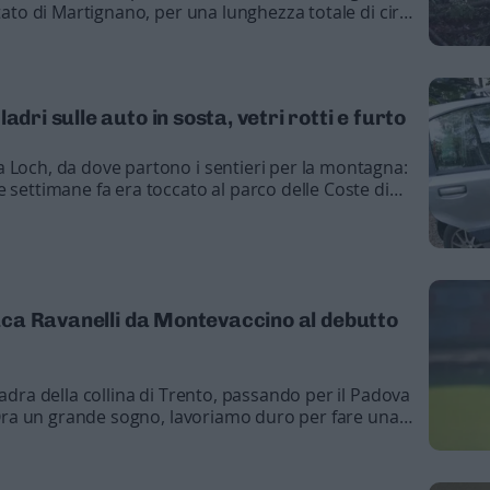
itato di Martignano, per una lunghezza totale di circa
uro
mare: l'appello della circoscrizione
monte ora è un sorvegliato speciale
adri sulle auto in sosta, vetri rotti e furto
e a pezzi, gli alpini: «Datelo a noi»
 Loch, da dove partono i sentieri per la montagna:
 settimane fa era toccato al parco delle Coste di
 Luca Ravanelli da Montevaccino al debutto
uadra della collina di Trento, passando per il Padova
 «Ora un grande sogno, lavoriamo duro per fare una