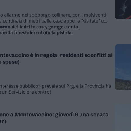
o allarme nel sobborgo collinare, con i malviventi
centinaia di metri dalle case appena "visitate" e
nieri
rno dei ladri in case, garage e auto
uardia forestale: rubata la pistola
ti nelle abitazioni a Lodrone e Roveré
ferma due minorenni sospette
 dormono: spariti gioielli e soldi
evaccino è in regola, residenti sconfitti al
e spese)
’«interesse pubblico» prevale sul Prg, e la Provincia ha
 un Servizio era contro)
one a Montevaccino: giovedì 9 una serata
ar)