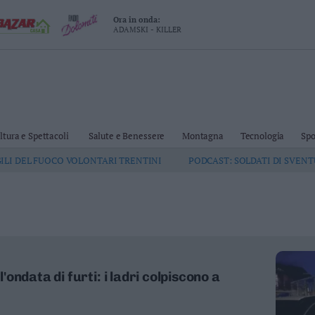
Ora in onda:
ADAMSKI - KILLER
ltura e Spettacoli
Salute e Benessere
Montagna
Tecnologia
Spo
GILI DEL FUOCO VOLONTARI TRENTINI
PODCAST: SOLDATI DI SVEN
ndata di furti: i ladri colpiscono a