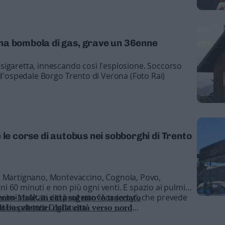
na bombola di gas, grave un 36enne
igaretta, innescando così l'esplosione. Soccorso
ll'ospedale Borgo Trento di Verona (Foto Rai)
 le corse di autobus nei sobborghi di Trento
a Martignano, Montevaccino, Cognola, Povo,
 60 minuti e non più ogni venti. E spazio ai pulmini
i primi risultati del progetto “Academy”, che prevede
nto-Malè, in città sul nuovo tracciato
ni la patente D gratuita
 bus elettrici dalla città verso nord
p ai treni per 6 ore il 17 settembre