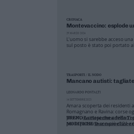
Spazio Piera
Leggi/Abbonati
Newsletter
CRONACA
Montevaccino: esplode u
29 MARZO 2024
Bazar
L'uomo si sarebbe acceso una s
Casa
sul posto è stato poi portato a
Radio
Dolomiti
TRASPORTI / IL NODO
Mancano autisti: tagliate
LEONARDO PONTALTI
14 SETTEMBRE 2023
Social media
Amara scoperta dei residenti 
Romagnano e Ravina: corse ogni
privati, in attesa che arrivino 
TRENO
La riapertura della Tre
per le persone con più di 21 an
MODIFICHE
Due nuove linee di
FERROVIA
Trento-Bassano, sto