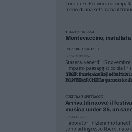
Comune e Provincia si rimpallan
Valsugana
meno di una settimana il trib
–
Primiero
Vallagarina
Non
TRENTO / IL CASO
Montevaccino, installata
–
Sole
LEONARDO PONTALTI
Fiemme
15 NOVEMBRE 2024
–
Stasera, venerdì 15 novembre,
Fassa
l'impatto paesaggistico sia i ris
Giudicarie
medico sui possibili effetti de
STOP
Ponte Arche, accolti i ri
–
provenienti dall'area, subito 
PONTE ARCHE
La protesta e i
Rendena
Alto
CULTURA E SPETTACOLI
Adige
Arriva (di nuovo) il festi
–
musica under 35, un sacc
Südtirol
16 AGOSTO 2024
Dolomiti
I laboratori inizieranno lunedì 1
sono ad ingresso libero, nato d