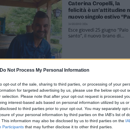
Caterina Cropelli, la
felicità è un’attitudine n
nuovo singolo estivo “Pa
santo”
24 GIUGNO 2026
Esce giovedì 25 giugno “Palo
santo”, il nuovo brano di
Caterina Cropelli. In questa
occasione la cantautrice tren
annuncia anche le prime dat
suo tour estivo
BLOG'N'ROLL / LA NOVITÀ
Do Not Process My Personal Information
re di Trento lancia il
Il nuovo progetto di
olo "I numeri di Gioele"
Riccardo Gobbo sotto 
to opt-out of the sale, sharing to third parties, or processing of your per
a Piazza di Piedicastello
sigla di S.R.F nelle note
formation for targeted advertising by us, please use the below opt-out s
disco "The flame is
22 NOVEMBRE 2022
r selection. Please note that after your opt-out request is processed y
 musica dal vivo, cercando
burning"
Il noto musicista della scena 
eing interest-based ads based on personal information utilized by us or
 pubblici diversi e di creare
e rock regionale lancia la nov
disclosed to third parties prior to your opt-out. You may separately opt-
d emozione
con i figli Francesco e Stefan
losure of your personal information by third parties on the IAB’s list of
entrambi polistrumentisti,
. This information may also be disclosed by us to third parties on the
IA
esplorando diversi territori
Participants
that may further disclose it to other third parties.