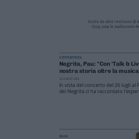
Business
Wire
Territori
Scrive da oltre vent'anni di m
Cccp, ama le malinconie de
Trento
Rovereto
Pergine
Riva
L’INTERVISTA
–
Negrita, Pau: "Con 'Talk & Li
Arco
nostra storia oltre la musica
Basso
24 LUGLIO 2026
Sarca
In vista del concerto del 26 lugli al
–
dei Negrita ci ha raccontato l’esp
Ledro
musica e narrazione, ripercorrendo 
Lavis
e guardando ai nuovi progetti dell
–
Rotaliana
Valle
dei
Laghi
BLOG