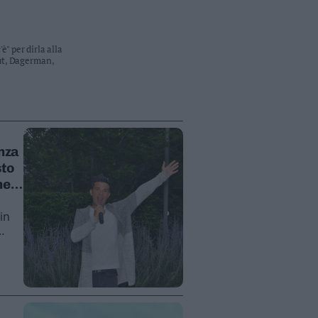
è" per dirla alla
gut, Dagerman,
anza
sto
ne
in
i