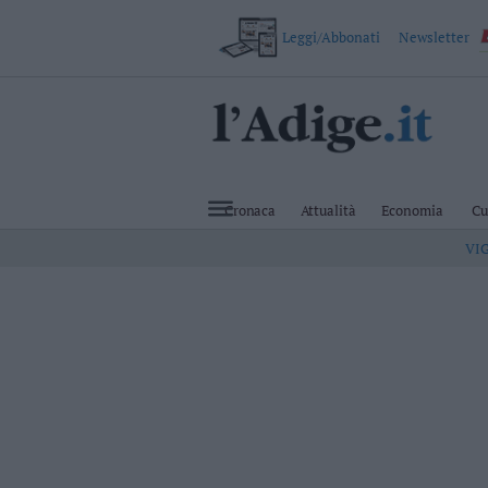
Leggi/Abbonati
Newsletter
VAI
Cronaca
Attualità
Cronaca
Attualità
Economia
Cu
Economia
VI
Cultura
e
Spettacoli
Salute
e
Benessere
Montagna
Tecnologia
Sport
Foto
Video