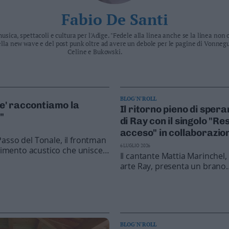
Fabio De Santi
usica, spettacoli e cultura per l'Adige. "Fedele alla linea anche se la linea non c'
lla new wave e del post punk oltre ad avere un debole per le pagine di Vonne
Celine e Bukowski.
BLOG'N'ROLL
ve' raccontiamo la
Il ritorno pieno di sper
"
di Ray con il singolo "Re
acceso" in collaborazio
 Passo del Tonale, il frontman
con Luigi Pignalosa
6 LUGLIO 2026
erimento acustico che unisce
Il cantante Mattia Marinchel, 
oltre trent'anni di carriera
arte Ray, presenta un brano
a band
dedicato alla forza di rialzars
dopo le difficoltà
BLOG'N'ROLL