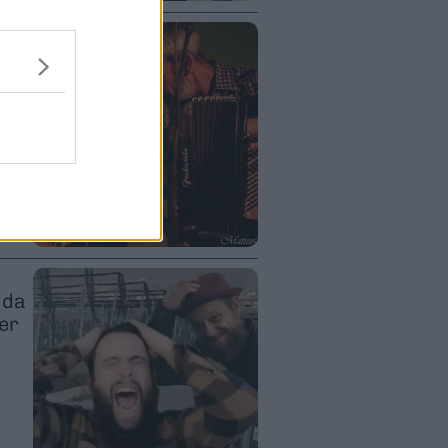
lk
vo
 ad
 da
er