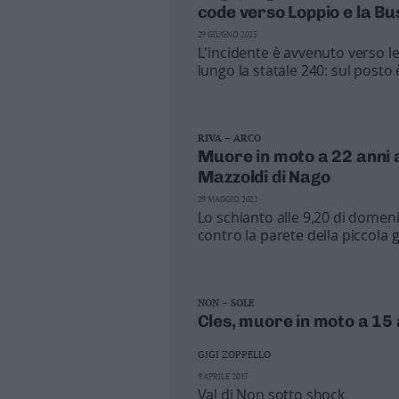
code verso Loppio e la Bu
29 GIUGNO 2023
L'incidente è avvenuto verso le
lungo la statale 240: sul posto
RIVA – ARCO
Muore in moto a 22 anni a
Mazzoldi di Nago
29 MAGGIO 2022
Lo schianto alle 9,20 di domen
contro la parete della piccola ga
inutile l’intervento dell’elisoc
NON – SOLE
Cles, muore in moto a 15 
GIGI ZOPPELLO
9 APRILE 2017
Val di Non sotto shock