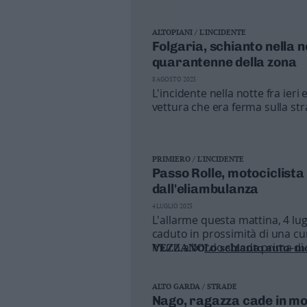
ALTOPIANI / L'INCIDENTE
Folgaria, schianto nella n
quarantenne della zona
8 AGOSTO 2023
L'incidente nella notte fra ieri
vettura che era ferma sulla str
frazione Costa e passo Sommo. 
Emergenza che ha trasferito l'
PIETRAMURATA
PRIMIERO / L'INCIDENTE
Investito un
Passo Rolle, motociclist
VAL DI CEMBRA
Incidente mor
dall'eliambulanza
4 LUGLIO 2023
L'allarme questa mattina, 4 lugl
caduto in prossimità di una c
muro a bordo strada prima di fi
VEZZANO
Lo schianto auto-mo
all'ospedale Santa Chiara di Tre
ALTO GARDA / STRADE
Nago, ragazza cade in mo