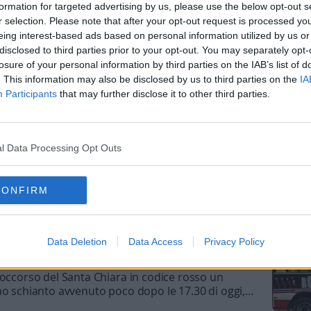
cino alla zona delle piste da sci, inutili i tentativi
formation for targeted advertising by us, please use the below opt-out s
 per rianimare l'uomo
r selection. Please note that after your opt-out request is processed y
eing interest-based ads based on personal information utilized by us or
te un capriolo, e muore nella caduta, a passo
disclosed to third parties prior to your opt-out. You may separately opt-
losure of your personal information by third parties on the IAB’s list of
la moto e finisce nel torrente Avisio
. This information may also be disclosed by us to third parties on the
IA
mo per sempre con il tuo sorriso
Participants
that may further disclose it to other third parties.
tti di Federico Volani, l'artigiano di 32 anni, che ha
a causa di un incidente in moto, a Rovereto: dolore
l Data Processing Opt Outs
ano per l'addio a una persona molto nota, da sempre
to nella notte a Rovereto: muore un giovane di
ale
del ciclista Matteo Lorenzi: «Un ragazzo
CONFIRM
nisce in moto contro un palo, vicino al
Data Deletion
Data Access
Privacy Policy
soccorso del Santa Chiara in codice rosso un
no schianto avvenuto poco dopo le 17.30 di oggi,