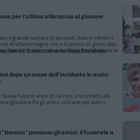
ssa per l'ultimo abbraccio al giovane
dato il grande numero di presenti, dolore infinito e
tenne di Villamontagna che si è spento 25 giorni dopo
nuto mentre in moto saliva da Mezzolombardo verso
teo Cosi si è fermato un mese dopo l’incidente
nni dopo un mese dall'incidente in moto:
»
e faceva l’ultimo anno di Tecnico, e sconforto alla
veva giocato e fra gli amici: ««Grazie per averci
impatia»
i "Genova" pensano gli amici: il funerale a