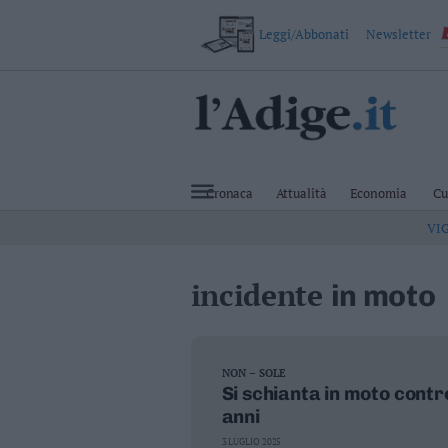
Leggi/Abbonati
Newsletter
VAI
Cronaca
Attualità
Cronaca
Attualità
Economia
Cu
Economia
VI
Cultura
e
Spettacoli
incidente
in moto
Salute
e
Benessere
Montagna
Tecnologia
NON – SOLE
Si schianta in moto cont
Sport
anni
Foto
Video
3 LUGLIO 2025