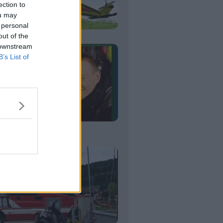
ection to
ou may
 personal
out of the
 downstream
B’s List of