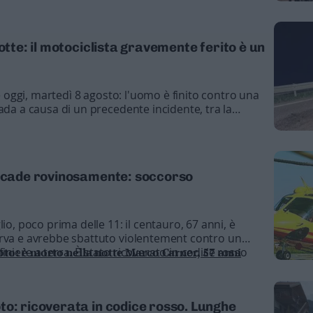
otte: il motociclista gravemente ferito è un
 e oggi, martedì 8 agosto: l'uomo è finito contro una
ada a causa di un precedente incidente, tra la
SUl posto anche l'elicottero di Trentino
uomo in codice rosso all'ospedale Santa Chiara
 bambino di nove anni: ricoverato in codice rosso
a cade rovinosamente: soccorso
tale: la vittima è un giovane motociclista
io, poco prima delle 11: il centauro, 67 anni, è
urva e avrebbe sbattuto violentement contro un
niere a terra. È stato ricoverato in codice rosso
to: è morto nella notte Marco Carner, 57 anni
nto
to: ricoverata in codice rosso. Lunghe