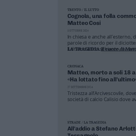
Valsugana
TRENTO / IL LUTTO
–
Cognola, una folla commo
Primiero
Matteo Cosi
Vallagarina
5 OTTOBRE 2024
Non
In chiesa e anche all'esterno, 
–
parole di ricordo per il diciot
Sole
il drammatico schianto, avve
LA TRAGEDIA
Il cuore di Mat
Fiemme
Fai della Paganella
–
Fassa
CRONACA
Matteo, morto a soli 18 a
Giudicarie
«Ha lottato fino all'ultimo
–
Rendena
27 SETTEMBRE 2024
Tristezza all’Arcivescovile, dov
Alto
società di calcio Calisio dove a
Adige
sempre rallegrato con la tua s
–
Südtirol
Dolomiti
STRADE / LA TRAGEDIA
All'addio a Stefano Arlott
Terragnolo