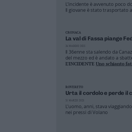
L’incidente è avvenuto poco d
Business
Il giovane è stato trasportato 
Wire
Territori
Trento
CRONACA
Rovereto
La val di Fassa piange F
Pergine
26 MAGGIO 2025
Riva
Il 36enne sta salendo da Canaz
–
del mezzo ed è andato a sbatte
Arco
L’INCIDENTE
Uno schianto fat
Basso
Sarca
–
ROVERETO
Ledro
Urta il cordolo e perde il
Lavis
31 MARZO 2025
–
L’uomo, anni, stava viaggiando
Rotaliana
nei pressi di Volano
Valle
dei
Laghi