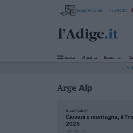
Leggi/Abbonati
Newsletter
VAI
Cronaca
Attualità
Cronaca
Attualità
Economia
Cu
Economia
VI
Cultura
e
Spettacoli
Arge
Alp
Salute
e
Benessere
Montagna
Tecnologia
IL CONCORSO
Giovani e montagna, il Tr
Sport
2025
Foto
Video
24 OTTOBRE 2025