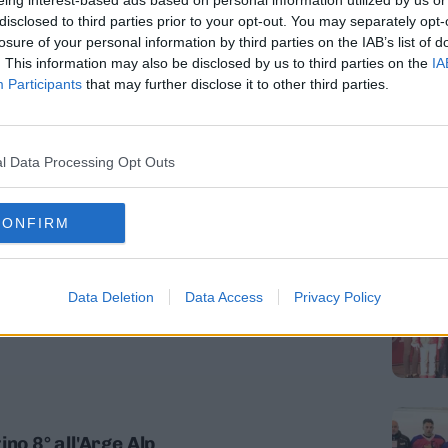
eing interest-based ads based on personal information utilized by us or
icolosi per l’uomo, serve programmazione, non
disclosed to third parties prior to your opt-out. You may separately opt-
losure of your personal information by third parties on the IAB’s list of
. This information may also be disclosed by us to third parties on the
IA
l'Ue» La Provincia protesta con Tonina
Participants
that may further disclose it to other third parties.
l Data Processing Opt Outs
CONFIRM
sse di medaglie all'Arge Alp
Data Deletion
Data Access
Privacy Policy
no 8° all'Arge Alp