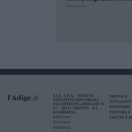
Leggi/Abbonati
2 GENNAIO 2018
Newsletter
Bazar
Casa
Radio
Dolomiti
S.I.E. S.P.A. - SOCIETÀ
CRONACA
INIZIATIVE EDITORIALI -
ATTUALITÀ
Social media
VIA MISSIONI AFRICANE N.
ECONOMIA
17 - 38121 TRENTO - P.I.
01568000226
CULTURA E
Redazione
SALUTE E 
Scriveteci
Pubblicità