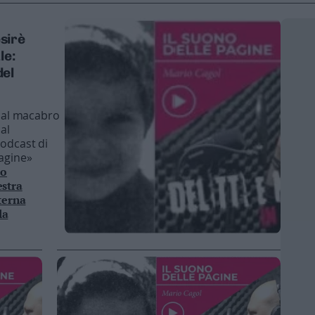
sirè
le:
del
 dal macabro
al
podcast di
pagine»
lo
estra
sterna
la