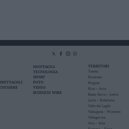
TERRITORI
MONTAGNA
TECNOLOGIA
Trento
SPORT
Rovereto
 SPETTACOLI
FOTO
Pergine
BENESSERE
VIDEO
Riva – Arco
BUSINESS WIRE
Basso Sarca – Ledro
Lavis – Rotaliana
Valle dei Laghi
Valsugana – Primiero
Vallagarina
Non – Sole
Fiemme – Fassa