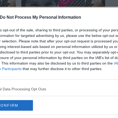
Do Not Process My Personal Information
to opt-out of the sale, sharing to third parties, or processing of your per
formation for targeted advertising by us, please use the below opt-out s
PODCAST
r selection. Please note that after your opt-out request is processed y
orire
La piccola Desirè, sacrificata dalla
eing interest-based ads based on personal information utilized by us or
storia
follia dei genitori nel nome della
disclosed to third parties prior to your opt-out. You may separately opt-
arte
reincarnazione (seconda parte)
6 SETTEMBRE 2022
losure of your personal information by third parties on the IAB’s list of
. This information may also be disclosed by us to third parties on the
IA
Participants
that may further disclose it to other third parties.
l Data Processing Opt Outs
CONFIRM