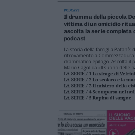
Business
Wire
PODCAST
Il dramma della piccola De
Territori
vittima di un omicidio ritua
Trento
ascolta la serie completa 
Rovereto
podcast
Pergine
La storia della famiglia Patanè:
Riva
ritrovamento a Commezzadura 
–
drammatico epilogo. Ascolta il 
Arco
Mario Cagol da «Il suono delle 
Basso
LA SERIE / 1
La strage di Vetrio
Sarca
LA SERIE / 2
Lo scolaro e la ma
–
LA SERIE / 3
Il mistero della ci
LA SERIE / 4
Scomparsa nel nul
Ledro
LA SERIE / 5
Rapina di sangue
Lavis
–
Rotaliana
Valle
dei
Laghi