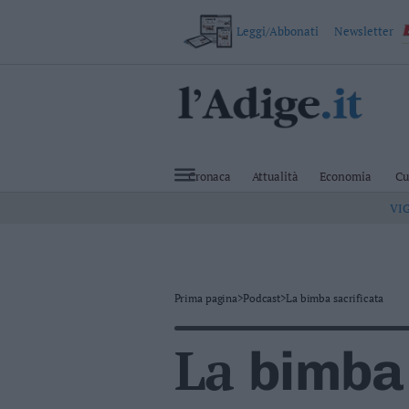
Leggi/Abbonati
Newsletter
VAI
Cronaca
Attualità
Cronaca
Attualità
Economia
Cu
Economia
VI
Cultura
e
Spettacoli
Salute
e
Benessere
Prima pagina
>
Podcast
>
La bimba sacrificata
Montagna
Tecnologia
La
bimba 
Sport
Foto
Video