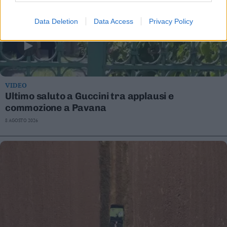
Data Deletion
Data Access
Privacy Policy
VIDEO
Ultimo saluto a Guccini tra applausi e
commozione a Pavana
8 AGOSTO 2026