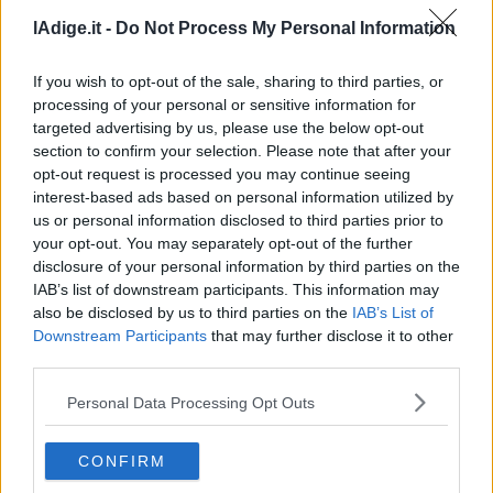
lAdige.it -
Do Not Process My Personal Information
If you wish to opt-out of the sale, sharing to third parties, or
processing of your personal or sensitive information for
targeted advertising by us, please use the below opt-out
section to confirm your selection. Please note that after your
opt-out request is processed you may continue seeing
interest-based ads based on personal information utilized by
VIDEO
us or personal information disclosed to third parties prior to
Landini: “Fidanza ha preso colpo di sole, Cgil non
your opt-out. You may separately opt-out of the further
si gira mai dall'altra parte”
disclosure of your personal information by third parties on the
8 AGOSTO 2026
IAB’s list of downstream participants. This information may
also be disclosed by us to third parties on the
IAB’s List of
Downstream Participants
that may further disclose it to other
third parties.
Personal Data Processing Opt Outs
CONFIRM