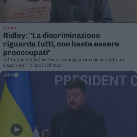
Business
Wire
Territori
VIDEO
Trento
Ridley: "La discriminazione
Rovereto
riguarda tutti, non basta essere
Pergine
preoccupati"
Riva
All'Italian Global Series lo sceneggiatore che ha vinto un
–
Oscar con "12 anni schiavo"
Arco
Basso
Sarca
–
Ledro
Lavis
–
Rotaliana
Valle
dei
Laghi