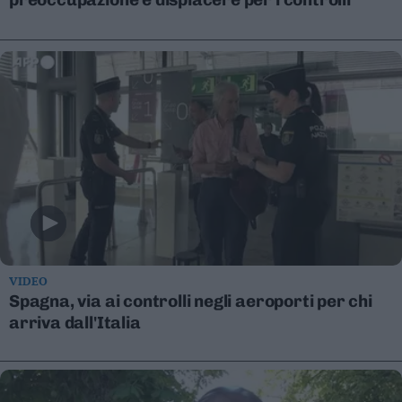
Leggi/Abbonati
Newsletter
Bazar
Casa
Radio
Dolomiti
VIDEO
Spagna, via ai controlli negli aeroporti per chi
Social media
arriva dall'Italia