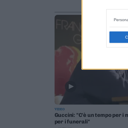
Persona
VIDEO
Guccini: "C'è un tempo per i
per i funerali"