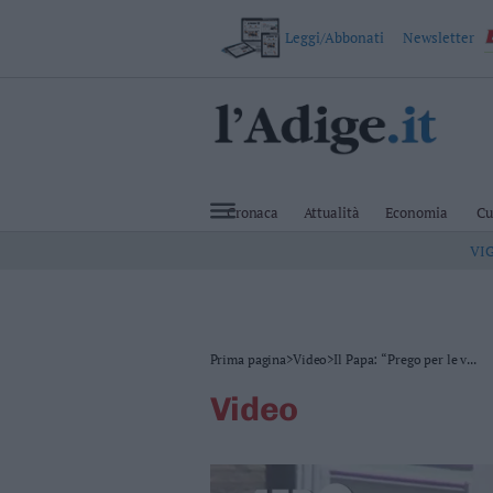
Leggi/Abbonati
Newsletter
VAI
Cronaca
Attualità
Cronaca
Attualità
Economia
Cu
Economia
VI
Cultura
e
Spettacoli
Salute
e
Benessere
Prima pagina
>
Video
>
Il Papa: “Prego per le v...
Montagna
video
Tecnologia
Sport
Foto
Video