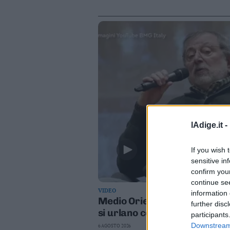
lAdige.it -
If you wish 
sensitive in
confirm you
continue se
VIDEO
information 
Medio Oriente, Guccini: "Gue
further disc
si urlano contro e dimentica
participants
Downstream 
6 AGOSTO 2026