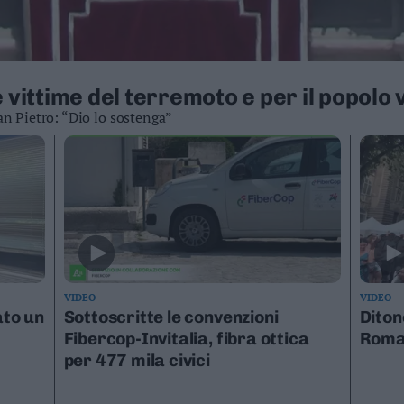
e vittime del terremoto e per il popol
an Pietro: “Dio lo sostenga”
VIDEO
VIDEO
ato un
Sottoscritte le convenzioni
Diton
Fibercop-Invitalia, fibra ottica
Rom
per 477 mila civici