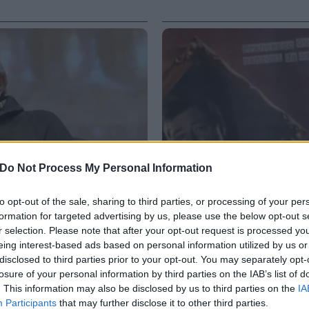
Do Not Process My Personal Information
to opt-out of the sale, sharing to third parties, or processing of your per
formation for targeted advertising by us, please use the below opt-out s
r selection. Please note that after your opt-out request is processed y
eing interest-based ads based on personal information utilized by us or
VIDEO
disclosed to third parties prior to your opt-out. You may separately opt-
rra? Due tifoserie che
Francesco Guccini racc
losure of your personal information by third parties on the IAB’s list of
no vittime"
osteria attraverso le c
. This information may also be disclosed by us to third parties on the
IA
Participants
that may further disclose it to other third parties.
6 AGOSTO 2026