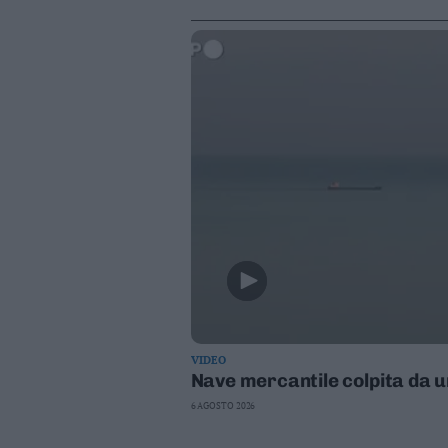
Leggi/Abbonati
Newsletter
Bazar
Casa
Radio
Dolomiti
Social media
VIDEO
Nave mercantile colpita da 
6 AGOSTO 2026