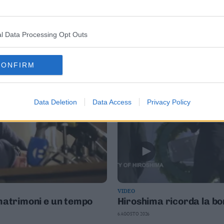
l Data Processing Opt Outs
CONFIRM
Data Deletion
Data Access
Privacy Policy
VIDEO
 matrimoni e un tempo
Hiroshima ricorda la b
6 AGOSTO 2026