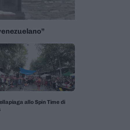
o venezuelano”
ellapiaga allo Spin Time di
a