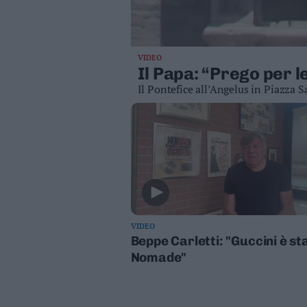
Valsugana
–
Primiero
Vallagarina
VIDEO
Il Papa: “Prego per l
Non
Il Pontefice all’Angelus in Piazza S
–
Sole
Fiemme
–
Fassa
Giudicarie
–
Rendena
Alto
VIDEO
Adige
Beppe Carletti: "Guccini è st
–
Nomade"
Südtirol
Dolomiti