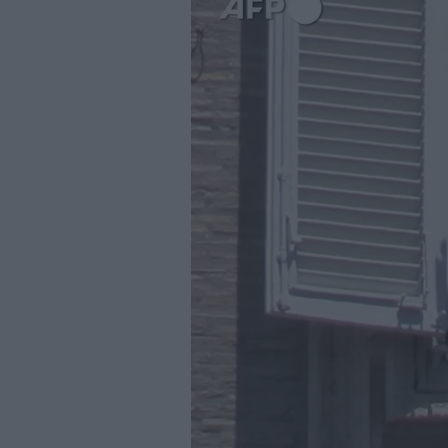
Business
Wire
Territori
Trento
Rovereto
Pergine
Riva
–
Arco
Basso
Sarca
–
Ledro
Lavis
–
Rotaliana
Valle
dei
Laghi