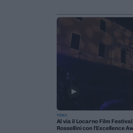
Leggi/Abbonati
Newsletter
Bazar
Casa
Radio
Dolomiti
Social media
VIDEO
Al via il Locarno Film Festiva
Rossellini con l'Excellence 