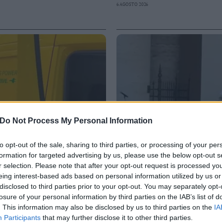
6 AGOSTO 2026
Do Not Process My Personal Information
to opt-out of the sale, sharing to third parties, or processing of your per
formation for targeted advertising by us, please use the below opt-out s
r selection. Please note that after your opt-out request is processed y
eing interest-based ads based on personal information utilized by us or
disclosed to third parties prior to your opt-out. You may separately opt-
losure of your personal information by third parties on the IAB’s list of
VIDEO
 a tutto volume nella
Assisi, bagno di folla 
. This information may also be disclosed by us to third parties on the
IA
degli Angeli
Participants
that may further disclose it to other third parties.