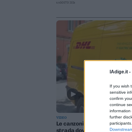
6 AGOSTO 2026
lAdige.it -
If you wish 
sensitive in
confirm you
continue se
information 
further disc
VIDEO
Le canzoni di Guccini sparate
participants
strada dove abitava
Downstream 