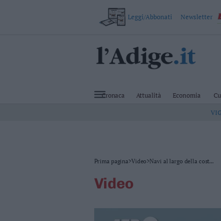
Leggi/Abbonati
Newsletter
VAI
Cronaca
Attualità
Cronaca
Attualità
Economia
Cu
Economia
VI
Cultura
e
Spettacoli
Salute
e
Benessere
Prima pagina
>
Video
>
Navi al largo della cost...
Montagna
video
Tecnologia
Sport
Foto
Video