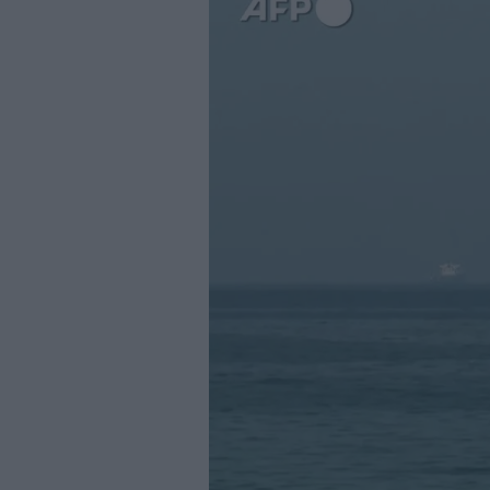
Business
Wire
Territori
Trento
Rovereto
Pergine
Riva
–
Arco
Basso
Sarca
–
Ledro
Lavis
–
Rotaliana
Valle
dei
Laghi