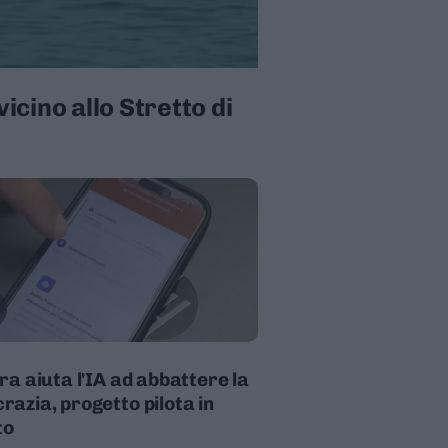
vicino allo Stretto di
bra aiuta l'IA ad abbattere la
razia, progetto pilota in
to