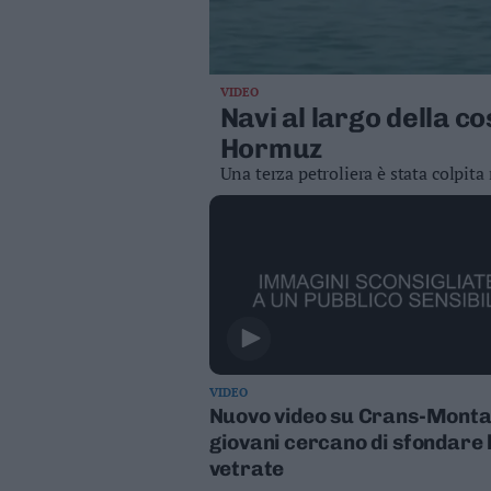
Valsugana
–
Primiero
Vallagarina
VIDEO
Navi al largo della co
Non
Hormuz
–
Sole
Una terza petroliera è stata colpita
Fiemme
–
Fassa
Giudicarie
–
Rendena
Alto
Adige
–
VIDEO
Nuovo video su Crans-Montan
Südtirol
giovani cercano di sfondare 
Dolomiti
vetrate