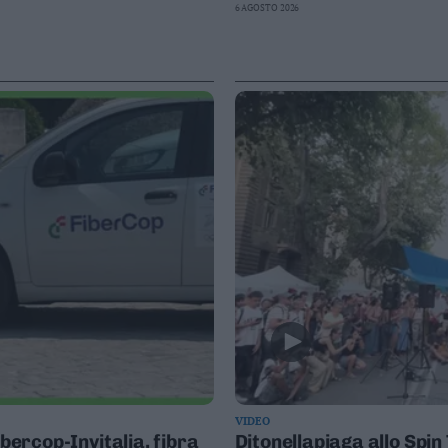
6 AGOSTO 2026
VIDEO
ibercop-Invitalia, fibra
Ditonellapiaga allo Spi