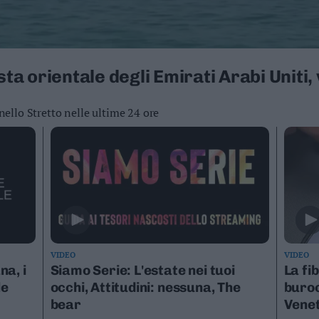
sta orientale degli Emirati Arabi Uniti, 
 nello Stretto nelle ultime 24 ore
VIDEO
VIDEO
a, i
Siamo Serie: L'estate nei tuoi
La fi
le
occhi, Attitudini: nessuna, The
buroc
bear
Vene