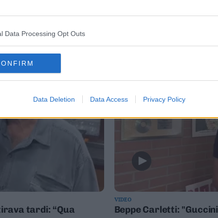
6 AGOSTO 2026
l Data Processing Opt Outs
CONFIRM
Data Deletion
Data Access
Privacy Policy
VIDEO
tirava tardi: “Qua
Beppe Carletti: "Guccin