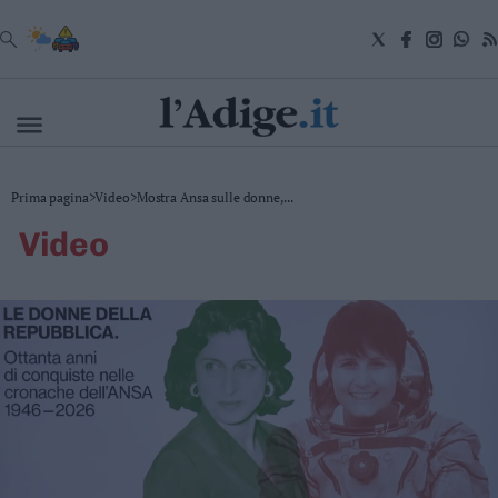
VAI
Cronaca
Prima pagina
>
Video
>
Mostra Ansa sulle donne,...
Attualità
video
Economia
Cultura
e
Spettacoli
Salute
e
Benessere
Montagna
Tecnologia
Sport
Foto
Video