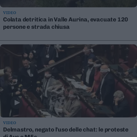
Valsugana
–
VIDEO
Primiero
Colata detritica in Valle Aurina, evacuate 120
Vallagarina
persone e strada chiusa
Non
–
Sole
Fiemme
–
Fassa
Giudicarie
–
Rendena
Alto
Adige
–
Südtirol
VIDEO
Dolomiti
Delmastro, negato l'uso delle chat: le proteste
di Avs e M5s