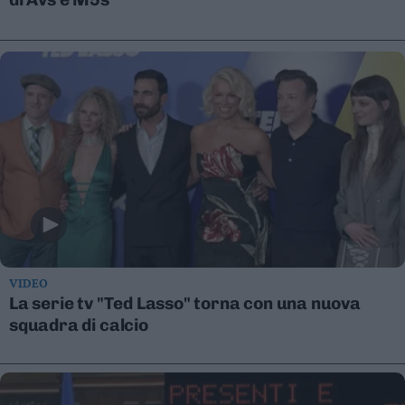
Leggi/Abbonati
Newsletter
Bazar
Casa
Radio
Dolomiti
VIDEO
La serie tv "Ted Lasso" torna con una nuova
Social media
squadra di calcio