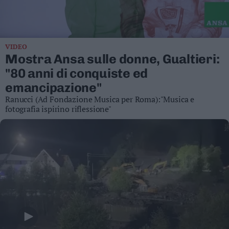
Business
Wire
Territori
VIDEO
Trento
Mostra Ansa sulle donne, Gualtieri:
Rovereto
"80 anni di conquiste ed
Pergine
emancipazione"
Riva
Ranucci (Ad Fondazione Musica per Roma):"Musica e
–
fotografia ispirino riflessione"
Arco
Basso
Sarca
–
Ledro
Lavis
–
Rotaliana
Valle
dei
Laghi