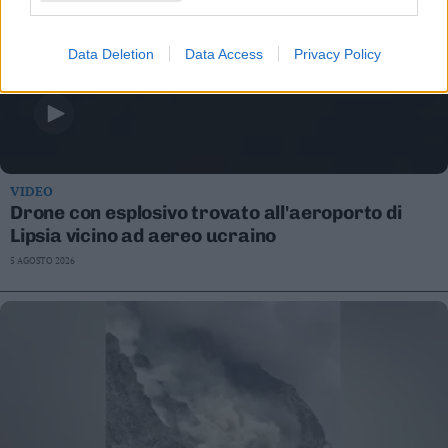
Data Deletion
Data Access
Privacy Policy
VIDEO
Drone con esplosivo trovato all'aeroporto di
Lipsia vicino ad aereo ucraino
5 AGOSTO 2026