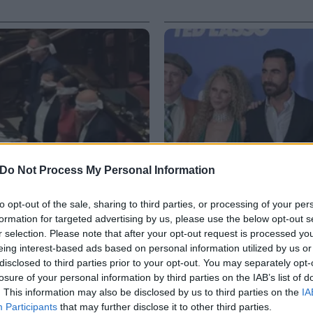
Do Not Process My Personal Information
to opt-out of the sale, sharing to third parties, or processing of your per
formation for targeted advertising by us, please use the below opt-out s
r selection. Please note that after your opt-out request is processed y
eing interest-based ads based on personal information utilized by us or
VIDEO
disclosed to third parties prior to your opt-out. You may separately opt-
 chat: le proteste di Avs
La serie tv "Ted Lasso"
losure of your personal information by third parties on the IAB’s list of
di calcio
. This information may also be disclosed by us to third parties on the
IA
Participants
that may further disclose it to other third parties.
5 AGOSTO 2026