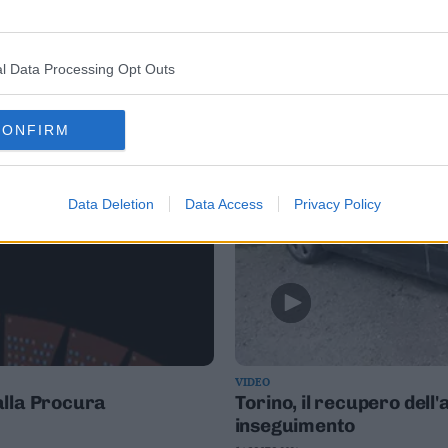
l Data Processing Opt Outs
CONFIRM
Data Deletion
Data Access
Privacy Policy
VIDEO
alla Procura
Torino, il recupero dell'
inseguimento