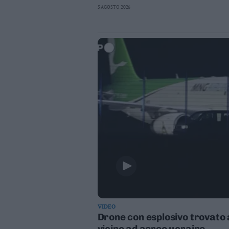
5 AGOSTO 2026
VIDEO
Drone con esplosivo trovato a
vicino ad aereo ucraino