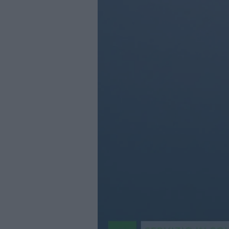
Business
Wire
Territori
Trento
Rovereto
Pergine
Riva
–
Arco
Basso
Sarca
–
Ledro
Lavis
–
Rotaliana
Valle
dei
Laghi