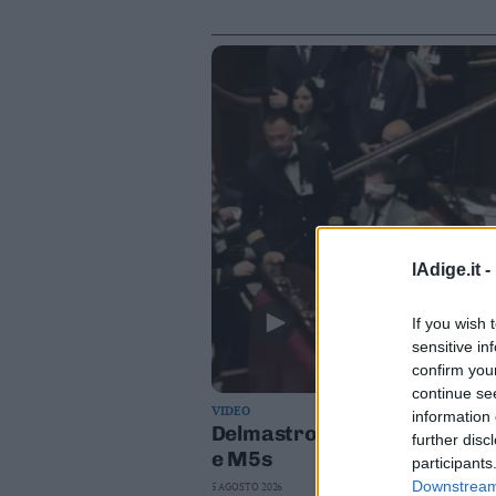
lAdige.it -
If you wish 
sensitive in
confirm you
continue se
VIDEO
information 
Delmastro, negato l'uso delle
further disc
e M5s
participants
Downstream 
5 AGOSTO 2026