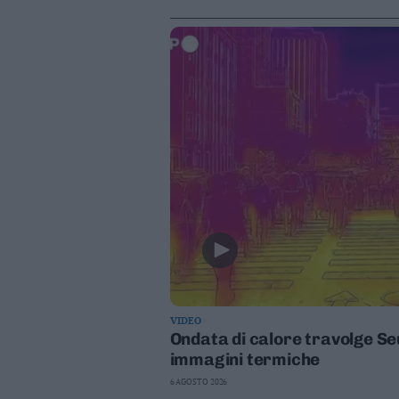
Leggi/Abbonati
Newsletter
Bazar
Casa
Radio
Dolomiti
Social media
VIDEO
Ondata di calore travolge Seu
immagini termiche
6 AGOSTO 2026