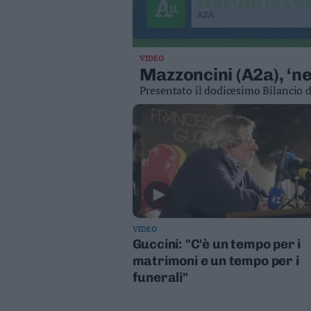
Valsugana
–
Primiero
Vallagarina
VIDEO
Mazzoncini (A2a), ‘ne
Non
Presentato il dodicesimo Bilancio di
–
Sole
Fiemme
–
Fassa
Giudicarie
–
Rendena
Alto
VIDEO
Adige
Guccini: "C'è un tempo per i
–
matrimoni e un tempo per i
Südtirol
funerali"
Dolomiti