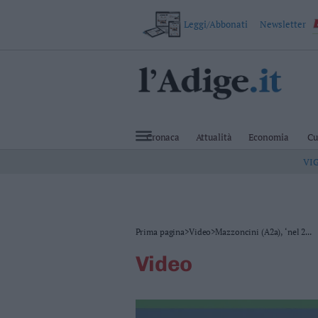
Leggi/Abbonati
Newsletter
VAI
Cronaca
Attualità
Cronaca
Attualità
Economia
Cu
Economia
VI
Cultura
e
Spettacoli
Salute
e
Benessere
Prima pagina
>
Video
>
Mazzoncini (A2a), ‘nel 2...
Montagna
video
Tecnologia
Sport
Foto
Video