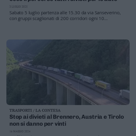
Valsugana
3 LUGLIO 2025
–
Sabato 5 luglio partenza alle 15.30 da via Sanseverino,
Primiero
con gruppi scaglionati di 200 corridori ogni 10
minuti. L’arrivo è previsto entro le ore 19.30 al parco
Vallagarina
delle Albere
Non
–
Sole
Fiemme
–
Fassa
Giudicarie
–
Rendena
Alto
Adige
–
TRASPORTI / LA CONTESA
Südtirol
Stop ai divieti al Brennero, Austria e Tirolo
Dolomiti
non si danno per vinti
16 MAGGIO 2024