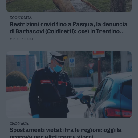
ECONOMIA
Restrizioni covid fino a Pasqua, la denuncia
di Barbacovi (Coldiretti): così in Trentino
agriturismo in ginocchio
25 FEBBRAIO 2021
CRONACA
Spostamenti vietati fra le regioni: oggi la
proroga per altri trenta giorni