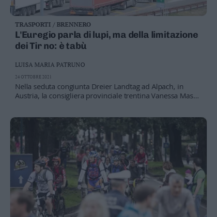
TRASPORTI / BRENNERO
L'Euregio parla di lupi, ma della limitazione
dei Tir no: è tabù
LUISA MARIA PATRUNO
24 OTTOBRE 2021
Nella seduta congiunta Dreier Landtag ad Alpach, in
Austria, la consigliera provinciale trentina Vanessa Masè
ha dovuto ritirare una mozione che interpretava le
esigenze degli autotrasportatori attivi fra Italia, Austria e
Germania attraverso il valico. La proposta sarebbe stata
bocciata dall'assemblea