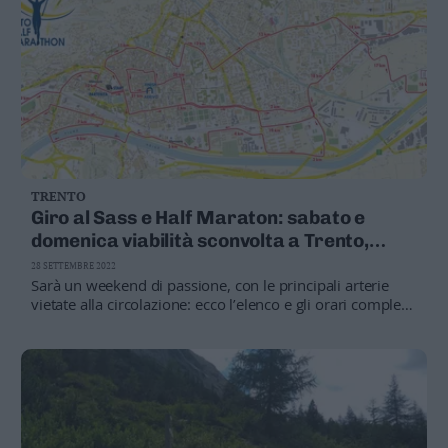
TRENTO
Giro al Sass e Half Maraton: sabato e
domenica viabilità sconvolta a Trento,
strade chiuse e divieto di sosta da via
28 SETTEMBRE 2022
Maccani alla Clarina
Sarà un weekend di passione, con le principali arterie
vietate alla circolazione: ecco l’elenco e gli orari completi
dei divieti e delle restrizioni