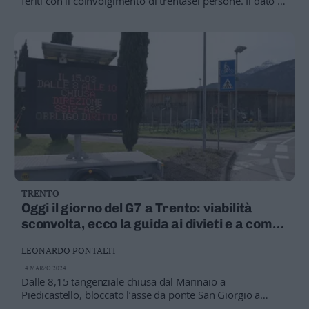
feriti con il coinvolgimento di trentasei persone. Il dato è
il più alto dopo la pandemia (anche nel 2020, pure con il
lockdown di mezzo, gli incidenti erano comunque stati
cinquanta), con la tendenza che sta tornando a
"galoppare" verso gli ottantadue sinistri del 2019
TRENTO
Oggi il giorno del G7 a Trento: viabilità
sconvolta, ecco la guida ai divieti e a come
muoversi
LEONARDO PONTALTI
14 MARZO 2024
Dalle 8,15 tangenziale chiusa dal Marinaio a
Piedicastello, bloccato l’asse da ponte San Giorgio a
piazza Dante, e timori per l’intasamento su piazza