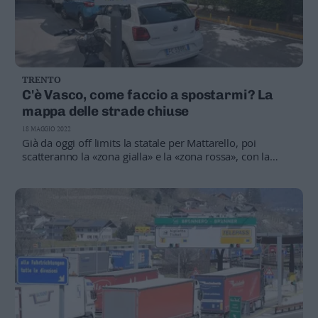
TRENTO
C'è Vasco, come faccio a spostarmi? La
mappa delle strade chiuse
18 MAGGIO 2022
Già da oggi off limits la statale per Mattarello, poi
scatteranno la «zona gialla» e la «zona rossa», con la
chiusura anche della tangenziale di Trento