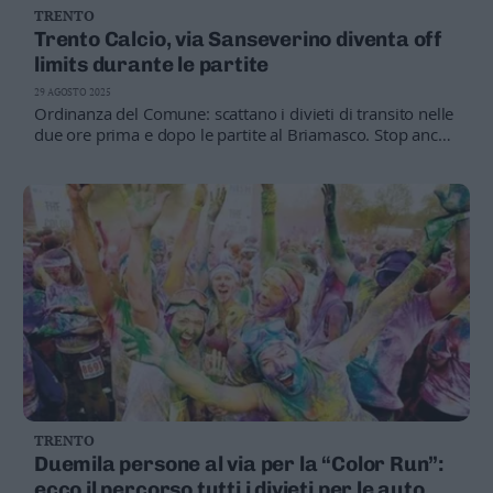
TRENTO
Business
Trento Calcio, via Sanseverino diventa off
Wire
limits durante le partite
Territori
29 AGOSTO 2025
Trento
Ordinanza del Comune: scattano i divieti di transito nelle
Rovereto
due ore prima e dopo le partite al Briamasco. Stop anche
ai pedoni nel tratto di strada rivolto verso lo stadio. Le
Pergine
modifiche alla viabilità valgono per tutta la stagione
Riva
agonistica
–
Arco
Basso
Sarca
–
Ledro
Lavis
–
Rotaliana
Valle
TRENTO
dei
Duemila persone al via per la “Color Run”:
Laghi
ecco il percorso tutti i divieti per le auto