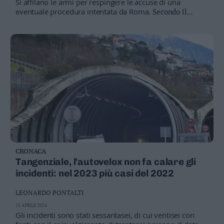
Si affilano le armi per respingere le accuse di una
Leggi/Abbonati
eventuale procedura intentata da Roma.
Secondo il
quotidiano Tt di Innsbruck, "nel palazzo regionale
tirolese a Innsbruck regna comunque tuttora l'ottimismo
Newsletter
e questo nonostante la decisione di Bruxelles"
Bazar
IL PARERE
«Violata la libera circolazione»
BOLZANO
Kompatscher: serve soluzione condivisa
Casa
Radio
Dolomiti
CRONACA
Tangenziale, l'autovelox non fa calare gli
Social media
incidenti: nel 2023 più casi del 2022
LEONARDO PONTALTI
15 APRILE 2024
Gli incidenti sono stati sessantasei, di cui ventisei con