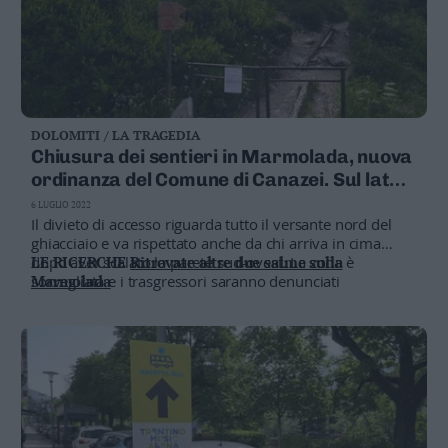
DOLOMITI / LA TRAGEDIA
Chiusura dei sentieri in Marmolada, nuova
ordinanza del Comune di Canazei. Sul lato
bellunese la funivia per ora si ferma a
6 LUGLIO 2022
Serauta (2.950)
Il divieto di accesso riguarda tutto il versante nord del
ghiacciaio e va rispettato anche da chi arriva in cima
dopo aver scalato la parete sud-ovest. La zona è
LE RICERCHE
Ritrovate altre due salme sulla
sorvegliata e i trasgressori saranno denunciati
Marmolada