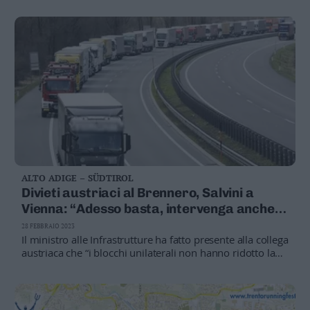
Venezia e via Clesio
ALTO ADIGE – SÜDTIROL
Divieti austriaci al Brennero, Salvini a
Vienna: “Adesso basta, intervenga anche
l’Ue”
28 FEBBRAIO 2023
Il ministro alle Infrastrutture ha fatto presente alla collega
austriaca che “i blocchi unilaterali non hanno ridotto la
circolazione dei mezzi e che, nonostante l’aumento
consistente del traffico, i rilevamenti della qualità
dell’aria continuano a migliorare grazie allo sforzo degli
autotrasportatori che hanno investito sul parco mezzi”