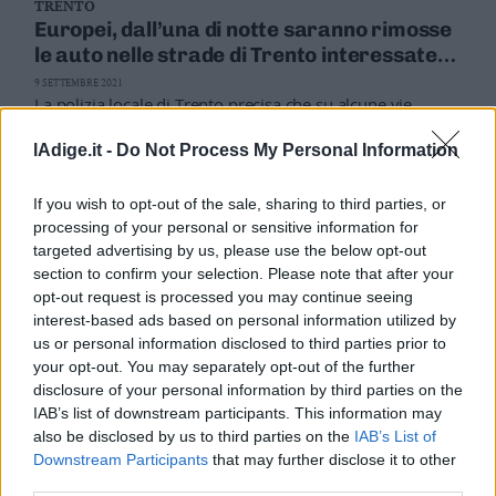
TRENTO
Europei, dall’una di notte saranno rimosse
le auto nelle strade di Trento interessate
dai divieti: ecco quali sono
9 SETTEMBRE 2021
La polizia locale di Trento precisa che su alcune vie
interessate dai divieti sono attualmente presenti ancora
numerose auto
lAdige.it -
Do Not Process My Personal Information
TRENTO
If you wish to opt-out of the sale, sharing to third parties, or
Domani la «Challenge della montagna»,
processing of your personal or sensitive information for
gara ciclistica da Trento al Bondone, con
targeted advertising by us, please use the below opt-out
strade chiuse (compreso Piedicastello)
27 AGOSTO 2021
section to confirm your selection. Please note that after your
Attenzione ai divieti, ed è solo l’antipasto delle prossime
opt-out request is processed you may continue seeing
settimane di settembre con gl Europei di Ciclismo e poi
interest-based ads based on personal information utilized by
un’altra gara motoristica in montagna
us or personal information disclosed to third parties prior to
your opt-out. You may separately opt-out of the further
disclosure of your personal information by third parties on the
IAB’s list of downstream participants. This information may
also be disclosed by us to third parties on the
IAB’s List of
Downstream Participants
that may further disclose it to other
third parties.