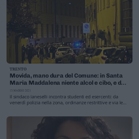
TRENTO
Movida, mano dura del Comune: in Santa
Maria Maddalena niente alcol e cibo, e due
vicoli chiusi
13 MAGGIO 2021
Il sindaco Ianeselli incontra studenti ed esercenti: da
venerdì polizia nella zona, ordinanze restrittive e via le
panchine. E i giovani? «Rendete vivibile il parco delle
Albere» chiedono gli universitari