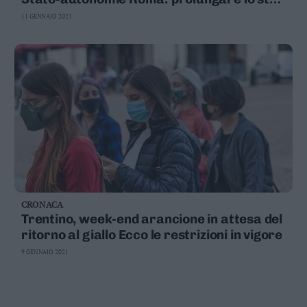
ai viaggi fra regioni e allo sci alpino Il
11 GENNAIO 2021
ministro Speranza: mi pare complicato
riaprire gli impianti
CRONACA
Trentino, week-end arancione in attesa del
ritorno al giallo Ecco le restrizioni in vigore
9 GENNAIO 2021