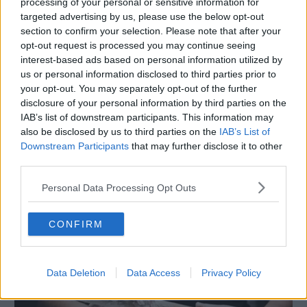
processing of your personal or sensitive information for
Trentino +137 in un anno
targeted advertising by us, please use the below opt-out
25 MARZO 2018
section to confirm your selection. Please note that after your
opt-out request is processed you may continue seeing
interest-based ads based on personal information utilized by
us or personal information disclosed to third parties prior to
your opt-out. You may separately opt-out of the further
disclosure of your personal information by third parties on the
IAB’s list of downstream participants. This information may
also be disclosed by us to third parties on the
IAB’s List of
Downstream Participants
that may further disclose it to other
third parties.
Personal Data Processing Opt Outs
SALUTE E BENESSERE
CONFIRM
Celiaci 'per moda' 6 milioni di italiani,
sprecano 105 milioni di euro l'anno
7 MAGGIO 2017
Data Deletion
Data Access
Privacy Policy