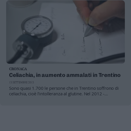
CRONACA
Celiachia, in aumento ammalati in Trentino
13 SETTEMBRE 2013
Sono quasi 1.700 le persone che in Trentino soffrono di
celiachia, cioè l'intolleranza al glutine. Nel 2012 -
comunica la sezione trentina dell'Associazione italiana
celiachia - erano 1.597 i casi segnalati, cresciuti di circa
un centinaio nel corso del 2013. Il rapporto è di un caso
ogni 310 soggetti residenti in Trentino. Il trend
diagnostico è complessivamente in crescita, anche se nel
2012 i celiaci nuovi certificati dall'Azienda sanitaria