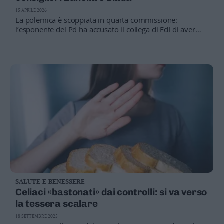
Valsugana
15 APRILE 2026
–
La polemica è scoppiata in quarta commissione:
Primiero
l’esponente del Pd ha accusato il collega di FdI di aver
copiato un suo disegno di legge e lo ha
Vallagarina
ripresentato. Bosin si augura una mediazione
Non
–
Sole
Fiemme
–
Fassa
Giudicarie
–
Rendena
Alto
Adige
–
SALUTE E BENESSERE
Südtirol
Celiaci «bastonati» dai controlli: si va verso
Dolomiti
la tessera scalare
18 SETTEMBRE 2025