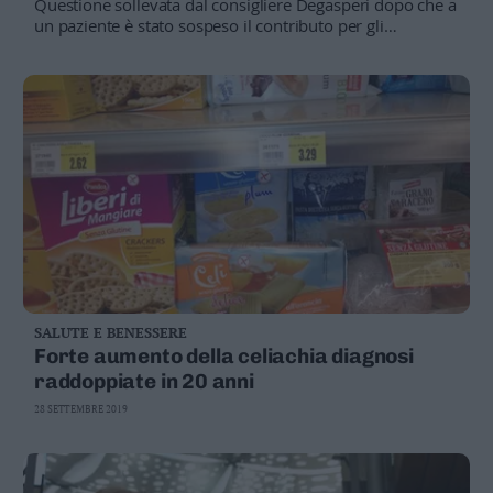
Questione sollevata dal consigliere Degasperi dopo che a
Leggi/Abbonati
un paziente è stato sospeso il contributo per gli
scontri. "Dopo i controlli dell'Apss è emerso che più della
metà degli utenti non riesce a dimostrare di avere
Newsletter
sostenuto la spesa"
Bazar
Casa
Radio
Dolomiti
SALUTE E BENESSERE
Forte aumento della celiachia diagnosi
Social media
raddoppiate in 20 anni
28 SETTEMBRE 2019