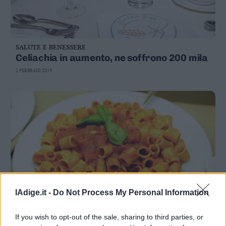
SALUTE E BENESSERE
Celiachia in aumento, ne soffrono 200 mila
2 FEBBRAIO 2019
lAdige.it -
Do Not Process My Personal Information
SALUTE E BENESSERE
If you wish to opt-out of the sale, sharing to third parties, or
Celiachia, casi in aumento ma stabili In