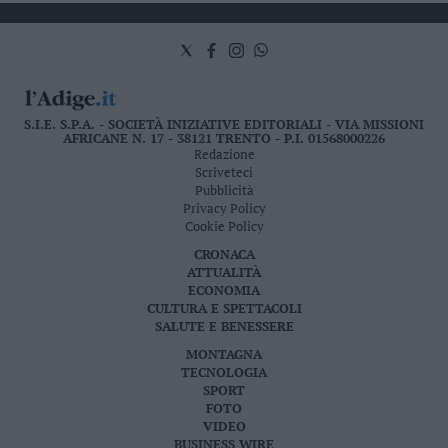
provinciale sono stati 133, in lieve calo rispetto ai 144
del 2011 e ai 151 del 2010
S.I.E. S.P.A. - SOCIETÀ INIZIATIVE EDITORIALI - VIA MISSIONI
AFRICANE N. 17 - 38121 TRENTO - P.I. 01568000226
Redazione
Scriveteci
Pubblicità
Privacy Policy
Cookie Policy
CRONACA
ATTUALITÀ
ECONOMIA
CULTURA E SPETTACOLI
SALUTE E BENESSERE
MONTAGNA
TECNOLOGIA
SPORT
FOTO
VIDEO
BUSINESS WIRE