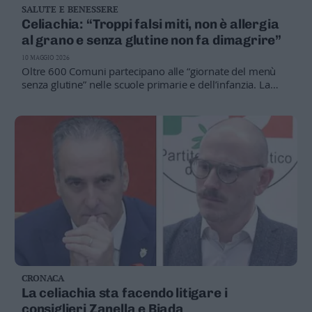
SALUTE E BENESSERE
Business
Celiachia: “Troppi falsi miti, non è allergia
Wire
al grano e senza glutine non fa dimagrire”
Territori
10 MAGGIO 2026
Trento
Oltre 600 Comuni partecipano alle “giornate del menù
Rovereto
senza glutine” nelle scuole primarie e dell’infanzia. La
campagna nazionale vuole sensibilizzare famiglie e
Pergine
cittadini sui rischi legati alle informazioni scorrette
Riva
diffuse online
–
Arco
Basso
Sarca
–
Ledro
Lavis
–
Rotaliana
Valle
CRONACA
dei
La celiachia sta facendo litigare i
Laghi
consiglieri Zanella e Biada