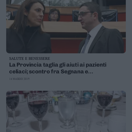
SALUTE E BENESSERE
La Provincia taglia gli aiuti ai pazienti
celiaci; scontro fra Segnana e
l'Associazione
14 MAGGIO 2019