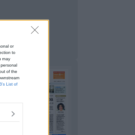
sonal or
ection to
ou may
 personal
out of the
 downstream
B’s List of