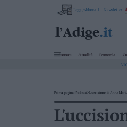
Leggi/Abbonati
Newsletter
VAI
Cronaca
Attualità
Cronaca
Attualità
Economia
Cu
Economia
VI
Cultura
e
Spettacoli
Salute
e
Benessere
Prima pagina
>
Podcast
>
L'uccisione di Anna Mari..
Montagna
Tecnologia
L'uccisio
Sport
Foto
Video