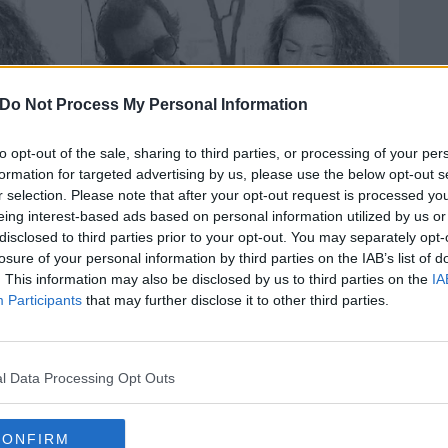
Do Not Process My Personal Information
to opt-out of the sale, sharing to third parties, or processing of your per
formation for targeted advertising by us, please use the below opt-out s
r selection. Please note that after your opt-out request is processed y
eing interest-based ads based on personal information utilized by us or
PODCAST
disclosed to third parties prior to your opt-out. You may separately opt-
e: un
Il giallo di Anna Maria Ropele, la
losure of your personal information by third parties on the IAB’s list of
ino
prostituta uccisa con un solo
. This information may also be disclosed by us to third parties on the
IA
fendente di coltello
28 OTTOBRE 2022
Participants
that may further disclose it to other third parties.
l Data Processing Opt Outs
CONFIRM