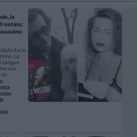
le, la
Trentino:
assassino
ituta fra le
entino. La
i sangue
 nel suo
oti.
lo
estra
sterna
la
cata