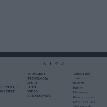
TERRITORI
MONTAGNA
TECNOLOGIA
Trento
SPORT
Rovereto
 SPETTACOLI
FOTO
Pergine
BENESSERE
VIDEO
Riva – Arco
BUSINESS WIRE
Basso Sarca – Ledro
Lavis – Rotaliana
Valle dei Laghi