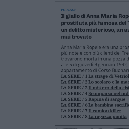
Business
Wire
PODCAST
Il giallo di Anna Maria Rope
Territori
prostituta più famosa del 
Trento
un delitto misterioso, un 
Rovereto
mai trovato
Pergine
Anna Maria Ropele era una prost
Riva
più note e con più clienti del Tr
–
trovarono morta in una pozza d
Arco
alle 5 di giovedì 9 gennaio 1992,
Basso
appartamento di Corso Buonarr
Sarca
LA SERIE / 1
La strage di Vetrio
–
LA SERIE / 2
Lo scolaro e la ma
LA SERIE / 3
Il mistero della ci
Ledro
LA SERIE / 4
Scomparsa nel nul
Lavis
LA SERIE / 5
Rapina di sangue
–
LA SERIE / 6
La bambina sacrifi
Rotaliana
LA SERIE / 7
Il camion killer
Valle
LA SERIE / 8
La ragazza punita
dei
Laghi