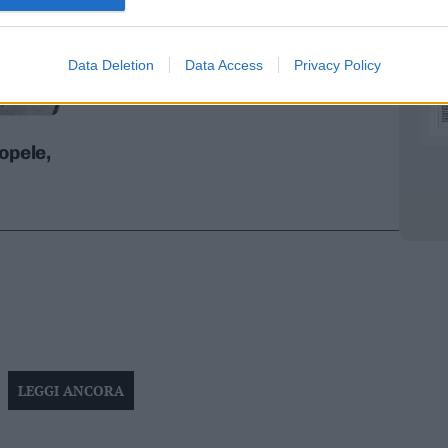
Data Deletion
Data Access
Privacy Policy
opele,
LEGGI ANCORA