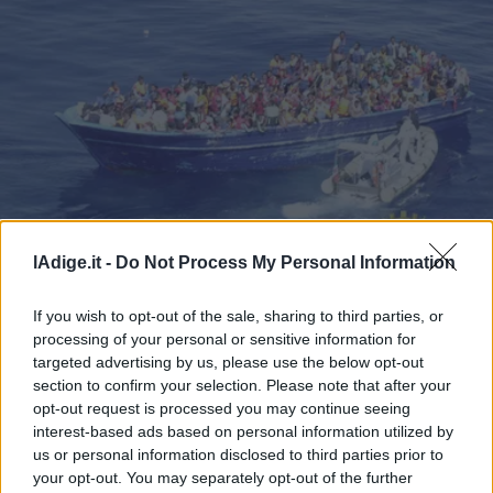
Leggi/Abbonati
Newsletter
Bazar
Casa
Radio
Dolomiti
lAdige.it -
Do Not Process My Personal Information
I RACCONTI NON TORNANO
If you wish to opt-out of the sale, sharing to third parties, or
Ho smesso di vedere il mare dappertutto
processing of your personal or sensitive information for
LUCIA FERRAI
targeted advertising by us, please use the below opt-out
Social media
25 NOVEMBRE 2016
section to confirm your selection. Please note that after your
opt-out request is processed you may continue seeing
interest-based ads based on personal information utilized by
us or personal information disclosed to third parties prior to
your opt-out. You may separately opt-out of the further