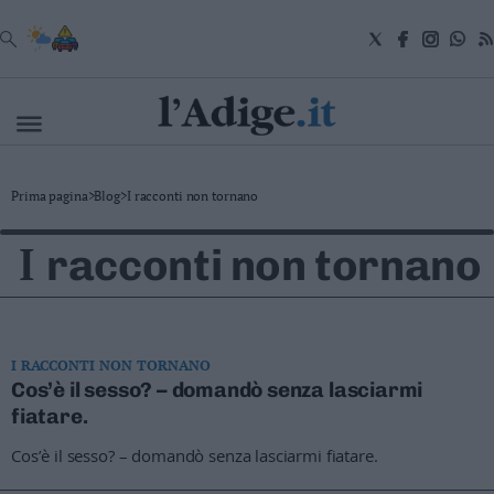
VAI
Cronaca
Prima pagina
>
Blog
>
I racconti non tornano
Attualità
Economia
I
racconti non tornano
Cultura
e
Spettacoli
Salute
e
Benessere
I RACCONTI NON TORNANO
Montagna
Cos’è il sesso? – domandò senza lasciarmi
Tecnologia
fiatare.
Sport
Cos’è il sesso? – domandò senza lasciarmi fiatare.
Foto
Video