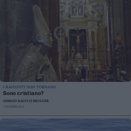
Valsugana
–
Primiero
Vallagarina
Non
–
Sole
Fiemme
–
Fassa
Giudicarie
–
Rendena
I RACCONTI NON TORNANO
Alto
Sono cristiano?
Adige
GIORGIO RAGUCCI BRUGGER
–
7 DICEMBRE 2016
Südtirol
Dolomiti