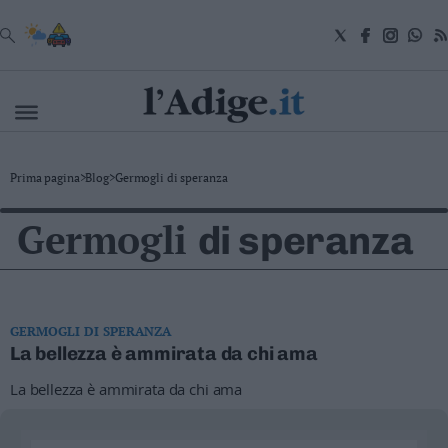
VAI
Cronaca
Prima pagina
>
Blog
>
Germogli di speranza
Attualità
Economia
Germogli
di speranza
Cultura
e
Spettacoli
Salute
e
Benessere
GERMOGLI DI SPERANZA
Montagna
La bellezza è ammirata da chi ama
Tecnologia
La bellezza è ammirata da chi ama
Sport
Foto
Video