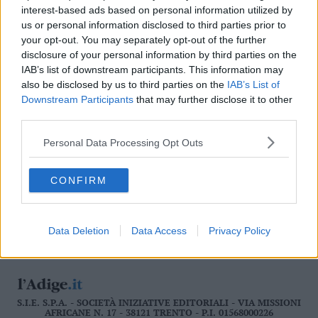
interest-based ads based on personal information utilized by
Valsugana
us or personal information disclosed to third parties prior to
–
your opt-out. You may separately opt-out of the further
Primiero
disclosure of your personal information by third parties on the
Vallagarina
IAB’s list of downstream participants. This information may
Non
also be disclosed by us to third parties on the
IAB’s List of
–
Downstream Participants
that may further disclose it to other
Sole
third parties.
LEGGI ONLINE
Fiemme
–
Personal Data Processing Opt Outs
Fassa
Giudicarie
CONFIRM
–
Rendena
Alto
Data Deletion
Data Access
Privacy Policy
Adige
–
Südtirol
Dolomiti
S.I.E. S.P.A. - SOCIETÀ INIZIATIVE EDITORIALI - VIA MISSIONI
AFRICANE N. 17 - 38121 TRENTO - P.I. 01568000226