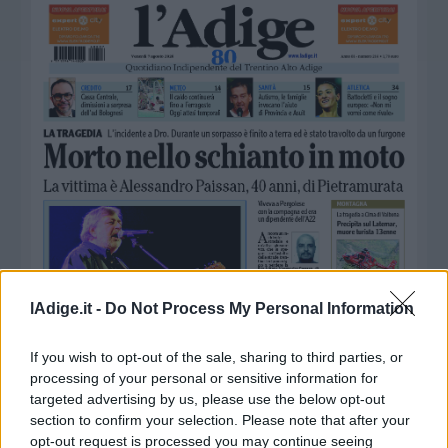
Business
Wire
Territori
Trento
Rovereto
Pergine
Riva
–
Arco
Basso
Sarca
–
Ledro
lAdige.it -
Do Not Process My Personal Information
Lavis
–
If you wish to opt-out of the sale, sharing to third parties, or
Rotaliana
processing of your personal or sensitive information for
Valle
targeted advertising by us, please use the below opt-out
dei
section to confirm your selection. Please note that after your
Laghi
opt-out request is processed you may continue seeing