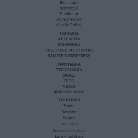
Redazione
Leggi/Abbonati
Scriveteci
Pubblicità
Privacy Policy
Newsletter
Cookie Policy
CRONACA
Bazar
ATTUALITÀ
ECONOMIA
Casa
CULTURA E SPETTACOLI
SALUTE E BENESSERE
Radio
MONTAGNA
TECNOLOGIA
Dolomiti
SPORT
FOTO
VIDEO
BUSINESS WIRE
TERRITORI
Social media
Trento
Rovereto
Pergine
Riva – Arco
Basso Sarca – Ledro
Lavis – Rotaliana