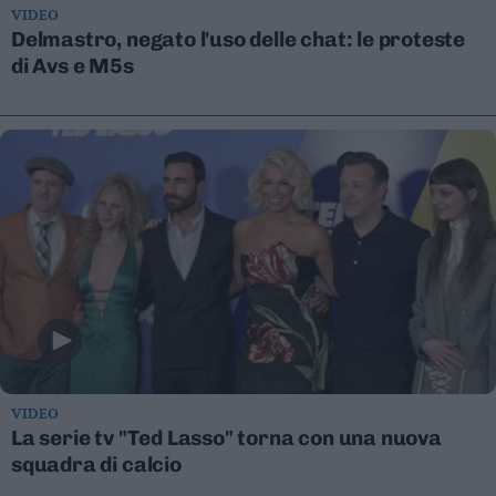
VIDEO
Valsugana
Delmastro, negato l'uso delle chat: le proteste
–
di Avs e M5s
Primiero
Vallagarina
Non
–
Sole
Fiemme
–
Fassa
Giudicarie
–
Rendena
Alto
Adige
–
VIDEO
Südtirol
La serie tv "Ted Lasso" torna con una nuova
Dolomiti
squadra di calcio