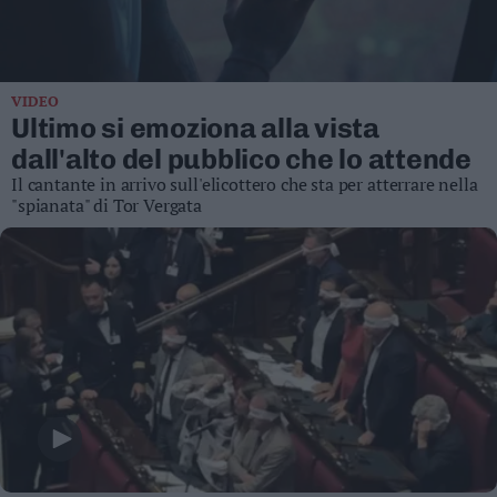
Business
Wire
Territori
VIDEO
Trento
Ultimo si emoziona alla vista
Rovereto
dall'alto del pubblico che lo attende
Pergine
Il cantante in arrivo sull'elicottero che sta per atterrare nella
Riva
"spianata" di Tor Vergata
–
Arco
Basso
Sarca
–
Ledro
Lavis
–
Rotaliana
Valle
dei
Laghi