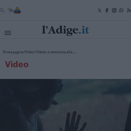
VAI
Cronaca
Prima pagina
>
Video
>
Ultimo si emoziona alla ...
Attualità
video
Economia
Cultura
e
Spettacoli
Salute
e
Benessere
Montagna
Tecnologia
Sport
Foto
Video