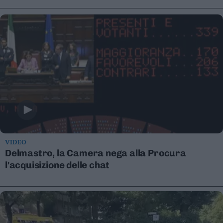
Leggi/Abbonati
Newsletter
Bazar
Casa
Radio
Dolomiti
VIDEO
Delmastro, la Camera nega alla Procura
l'acquisizione delle chat
Social media