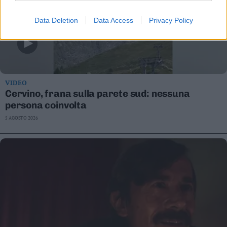
Data Deletion
Data Access
Privacy Policy
VIDEO
Cervino, frana sulla parete sud: nessuna
persona coinvolta
5 AGOSTO 2026