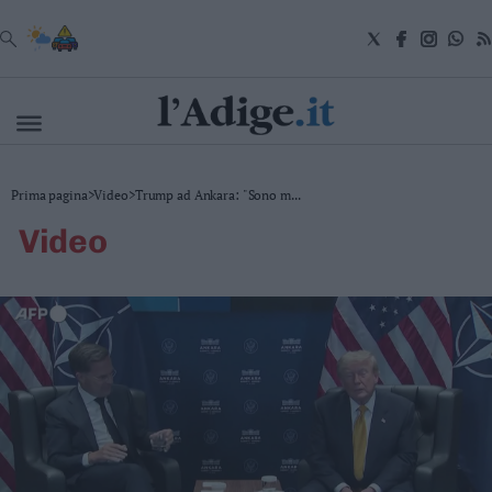
VAI
Cronaca
Prima pagina
>
Video
>
Trump ad Ankara: "Sono m...
Attualità
video
Economia
Cultura
e
Spettacoli
Salute
e
Benessere
Montagna
Tecnologia
Sport
Foto
Video