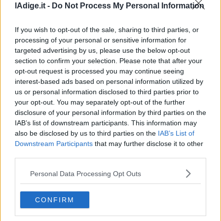
lAdige.it -
Do Not Process My Personal Information
If you wish to opt-out of the sale, sharing to third parties, or
processing of your personal or sensitive information for
targeted advertising by us, please use the below opt-out
section to confirm your selection. Please note that after your
opt-out request is processed you may continue seeing
VIDEO
interest-based ads based on personal information utilized by
Landini: “Fidanza ha preso colpo di sole, Cgil non
us or personal information disclosed to third parties prior to
si gira mai dall'altra parte”
your opt-out. You may separately opt-out of the further
disclosure of your personal information by third parties on the
8 AGOSTO 2026
IAB’s list of downstream participants. This information may
also be disclosed by us to third parties on the
IAB’s List of
Downstream Participants
that may further disclose it to other
third parties.
Personal Data Processing Opt Outs
CONFIRM