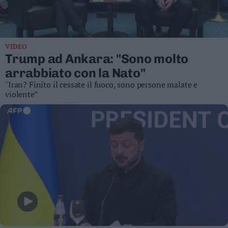
Business
Wire
Territori
VIDEO
Trento
Trump ad Ankara: "Sono molto
Rovereto
arrabbiato con la Nato"
Pergine
"Iran? Finito il cessate il fuoco, sono persone malate e
Riva
violente”
–
Arco
Basso
Sarca
–
Ledro
Lavis
–
Rotaliana
Valle
dei
Laghi