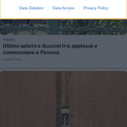
Data Deletion
Data Access
Privacy Policy
VIDEO
Ultimo saluto a Guccini tra applausi e
commozione a Pavana
8 AGOSTO 2026