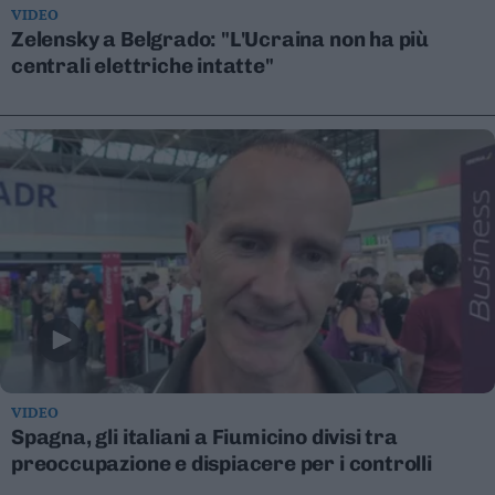
VIDEO
Valsugana
Zelensky a Belgrado: "L'Ucraina non ha più
–
centrali elettriche intatte"
Primiero
Vallagarina
Non
–
Sole
Fiemme
–
Fassa
Giudicarie
–
Rendena
Alto
Adige
–
VIDEO
Südtirol
Spagna, gli italiani a Fiumicino divisi tra
Dolomiti
preoccupazione e dispiacere per i controlli