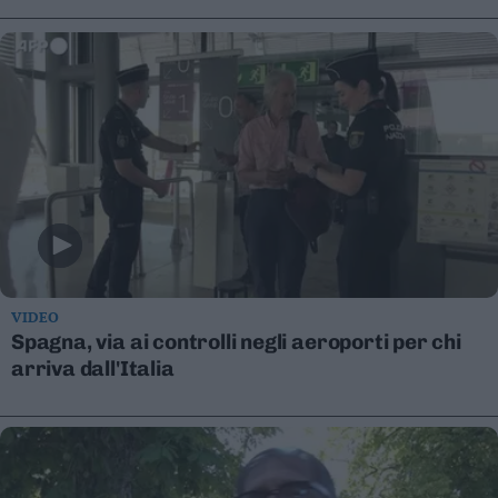
Leggi/Abbonati
Newsletter
Bazar
Casa
Radio
Dolomiti
VIDEO
Spagna, via ai controlli negli aeroporti per chi
arriva dall'Italia
Social media