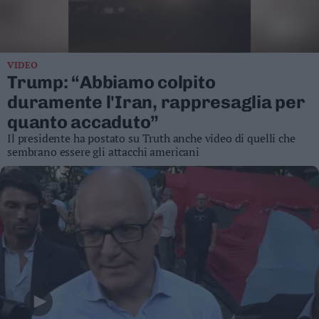
Business
Wire
Territori
VIDEO
Trento
Trump: “Abbiamo colpito
Rovereto
duramente l'Iran, rappresaglia per
Pergine
quanto accaduto”
Riva
Il presidente ha postato su Truth anche video di quelli che
–
sembrano essere gli attacchi americani
Arco
Basso
Sarca
–
Ledro
Lavis
–
Rotaliana
Valle
dei
Laghi