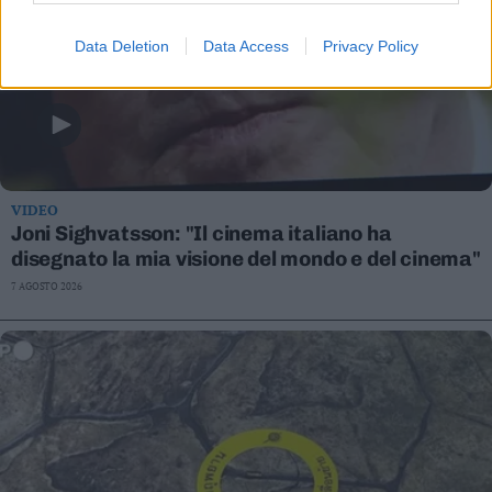
Data Deletion
Data Access
Privacy Policy
VIDEO
Joni Sighvatsson: "Il cinema italiano ha
disegnato la mia visione del mondo e del cinema"
7 AGOSTO 2026