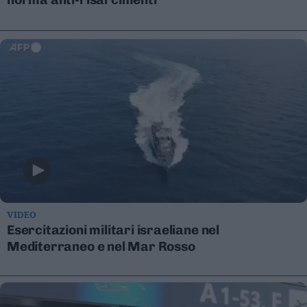
Leggi/Abbonati
Newsletter
Bazar
Casa
Radio
Dolomiti
VIDEO
Esercitazioni militari israeliane nel
Social media
Mediterraneo e nel Mar Rosso