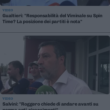
Valsugana
–
VIDEO
Primiero
Gualtieri: "Responsabilità del Viminale su Spin
Vallagarina
Time? La posizione dei partiti è nota"
Non
–
Sole
Fiemme
–
Fassa
Giudicarie
–
Rendena
Alto
Adige
–
Südtirol
VIDEO
Dolomiti
Salvini: "Roggero chiede di andare avanti su
norma anti-risarcimenti"