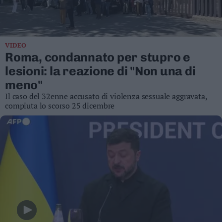
Business
Wire
Territori
VIDEO
Trento
Roma, condannato per stupro e
Rovereto
lesioni: la reazione di "Non una di
Pergine
meno"
Riva
Il caso del 32enne accusato di violenza sessuale aggravata,
–
compiuta lo scorso 25 dicembre
Arco
Basso
Sarca
–
Ledro
Lavis
–
Rotaliana
Valle
dei
Laghi