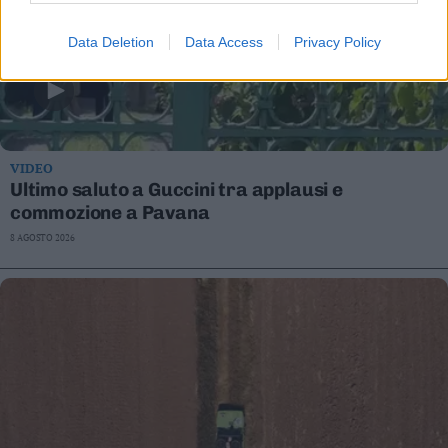
Data Deletion
Data Access
Privacy Policy
VIDEO
Ultimo saluto a Guccini tra applausi e
commozione a Pavana
8 AGOSTO 2026