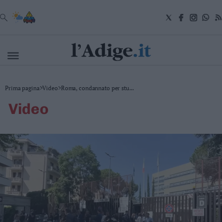
VAI
Cronaca
Prima pagina
>
Video
>
Roma, condannato per stu...
Attualità
video
Economia
Cultura
e
Spettacoli
Salute
e
Benessere
Montagna
Tecnologia
Sport
Foto
Video