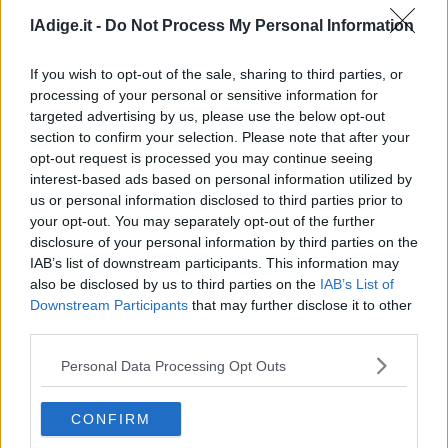
lAdige.it -
Do Not Process My Personal Information
If you wish to opt-out of the sale, sharing to third parties, or
processing of your personal or sensitive information for
targeted advertising by us, please use the below opt-out
section to confirm your selection. Please note that after your
opt-out request is processed you may continue seeing
interest-based ads based on personal information utilized by
VIDEO
us or personal information disclosed to third parties prior to
Landini: “Fidanza ha preso colpo di sole, Cgil non
your opt-out. You may separately opt-out of the further
si gira mai dall'altra parte”
disclosure of your personal information by third parties on the
8 AGOSTO 2026
IAB’s list of downstream participants. This information may
also be disclosed by us to third parties on the
IAB’s List of
Downstream Participants
that may further disclose it to other
third parties.
Personal Data Processing Opt Outs
CONFIRM