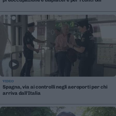
Leggi/Abbonati
Newsletter
Bazar
Casa
Radio
Dolomiti
VIDEO
Spagna, via ai controlli negli aeroporti per chi
Social media
arriva dall'Italia