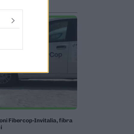
oni Fibercop-Invitalia, fibra
i