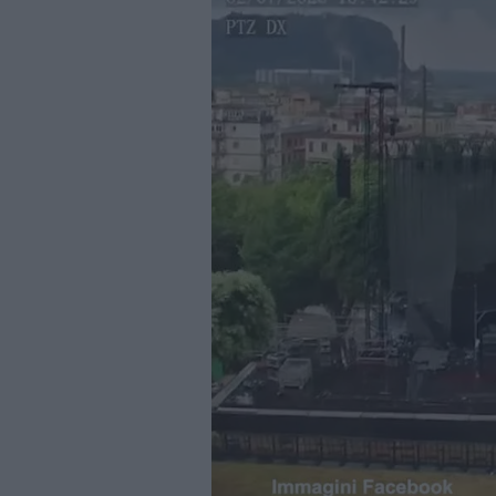
Business
Wire
Territori
Trento
Rovereto
Pergine
Riva
–
Arco
Basso
Sarca
–
Ledro
Lavis
–
Rotaliana
Valle
dei
Laghi