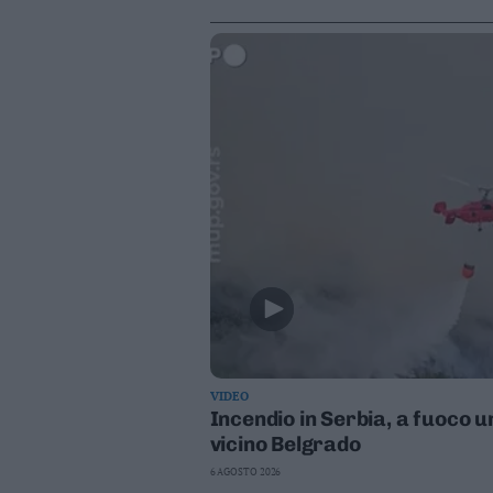
Leggi/Abbonati
Newsletter
Bazar
Casa
Radio
Dolomiti
Social media
VIDEO
Incendio in Serbia, a fuoco 
vicino Belgrado
6 AGOSTO 2026