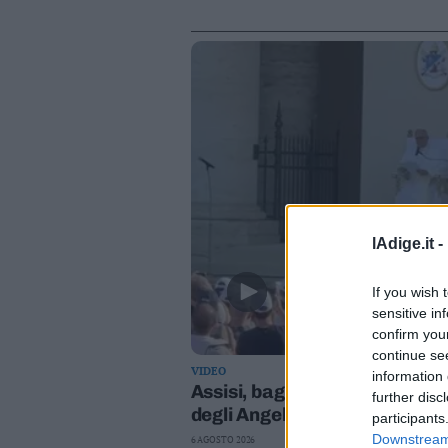
lAdige.it -
If you wish 
sensitive in
confirm you
continue se
VIDEO
information 
Assisi, bagno di folla per P
further disc
degli Angeli
participants
Downstream 
6 AGOSTO 2026