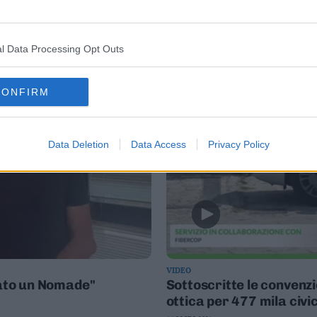
l Data Processing Opt Outs
CONFIRM
Data Deletion
Data Access
Privacy Policy
VIDEO
tato un Nomade"
Sottoscritte le convenzi
ottica per 477 mila civic