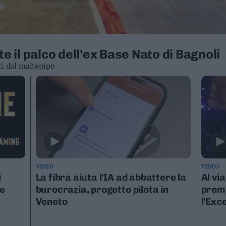
te il palco dell'ex Base Nato di Bagnoli
ti dal maltempo
VIDEO
VIDEO
i
La fibra aiuta l'IA ad abbattere la
Al via
he
burocrazia, progetto pilota in
premi
Veneto
l'Exc