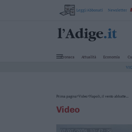
Leggi/Abbonati
Newsletter
VAI
Cronaca
Attualità
Cronaca
Attualità
Economia
Cu
Economia
VI
Cultura
e
Spettacoli
Salute
e
Benessere
Prima pagina
>
Video
>
Napoli, il vento abbatte...
Montagna
video
Tecnologia
Sport
Foto
Video