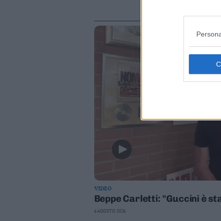
Persona
VIDEO
Beppe Carletti: "Guccini è s
6 AGOSTO 2026