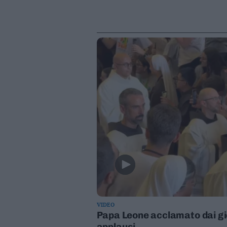
VIDEO
Papa Leone acclamato dai gio
applausi