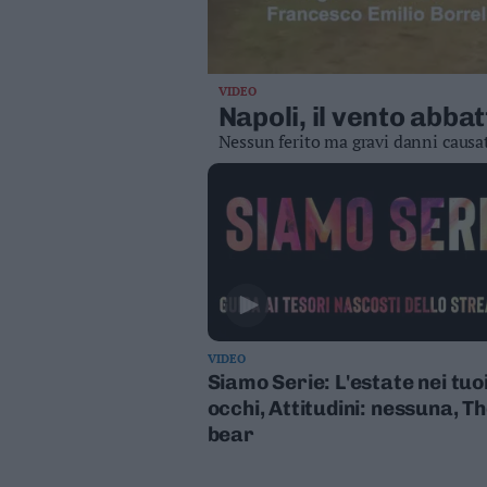
Valsugana
–
Primiero
Vallagarina
VIDEO
Napoli, il vento abbat
Non
Nessun ferito ma gravi danni causa
–
Sole
Fiemme
–
Fassa
Giudicarie
–
Rendena
Alto
VIDEO
Adige
Siamo Serie: L'estate nei tuo
–
occhi, Attitudini: nessuna, T
Südtirol
bear
Dolomiti