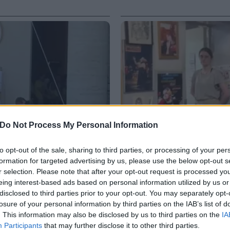
Do Not Process My Personal Information
to opt-out of the sale, sharing to third parties, or processing of your per
formation for targeted advertising by us, please use the below opt-out s
r selection. Please note that after your opt-out request is processed y
eing interest-based ads based on personal information utilized by us or
VIDEO
disclosed to third parties prior to your opt-out. You may separately opt-
apa Leone a Santa Maria
Nella trattoria dove Guc
losure of your personal information by third parties on the IAB’s list of
viveva di notte”
. This information may also be disclosed by us to third parties on the
IA
Participants
that may further disclose it to other third parties.
6 AGOSTO 2026