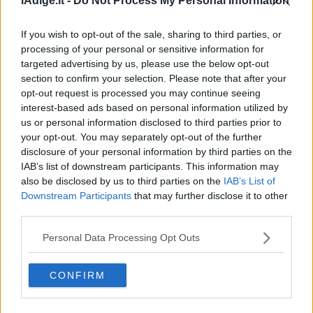
lAdige.it -
Do Not Process My Personal Information
If you wish to opt-out of the sale, sharing to third parties, or
processing of your personal or sensitive information for
targeted advertising by us, please use the below opt-out
section to confirm your selection. Please note that after your
opt-out request is processed you may continue seeing
interest-based ads based on personal information utilized by
us or personal information disclosed to third parties prior to
VIDEO
your opt-out. You may separately opt-out of the further
Allarme truffe: il presidente di Trentino
disclosure of your personal information by third parties on the
Appartamenti Maurizio Osti
IAB’s list of downstream participants. This information may
7 AGOSTO 2026
also be disclosed by us to third parties on the
IAB’s List of
Downstream Participants
that may further disclose it to other
third parties.
Personal Data Processing Opt Outs
CONFIRM