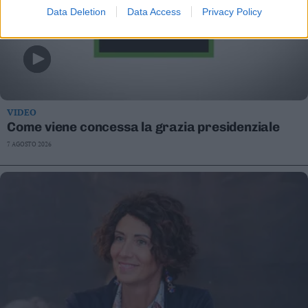
Data Deletion
Data Access
Privacy Policy
VIDEO
Come viene concessa la grazia presidenziale
7 AGOSTO 2026