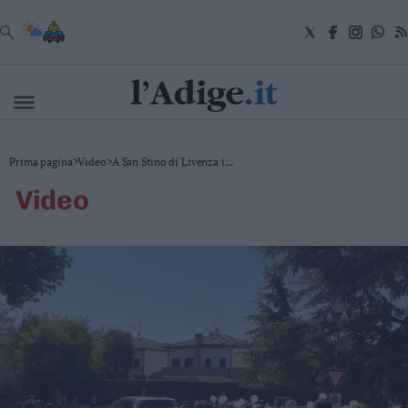
VAI
Cronaca
Prima pagina
>
Video
>
A San Stino di Livenza i...
Attualità
video
Economia
Cultura
e
Spettacoli
Salute
e
Benessere
Montagna
Tecnologia
Sport
Foto
Video