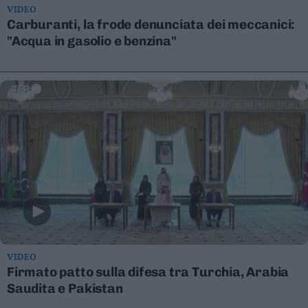
VIDEO
Valsugana
Carburanti, la frode denunciata dei meccanici:
–
"Acqua in gasolio e benzina"
Primiero
Vallagarina
Non
–
Sole
Fiemme
–
Fassa
Giudicarie
–
Rendena
Alto
Adige
–
VIDEO
Südtirol
Firmato patto sulla difesa tra Turchia, Arabia
Dolomiti
Saudita e Pakistan