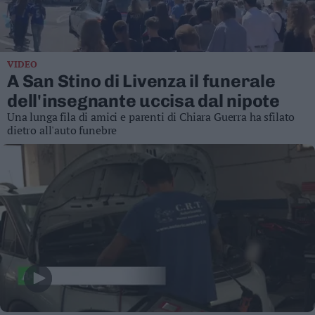
Business
Wire
Territori
VIDEO
Trento
A San Stino di Livenza il funerale
Rovereto
dell'insegnante uccisa dal nipote
Pergine
Una lunga fila di amici e parenti di Chiara Guerra ha sfilato
Riva
dietro all'auto funebre
–
Arco
Basso
Sarca
–
Ledro
Lavis
–
Rotaliana
Valle
dei
Laghi