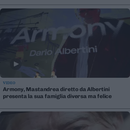
Leggi/Abbonati
Newsletter
Bazar
Casa
Radio
Dolomiti
VIDEO
Armony, Mastandrea diretto da Albertini
presenta la sua famiglia diversa ma felice
Social media