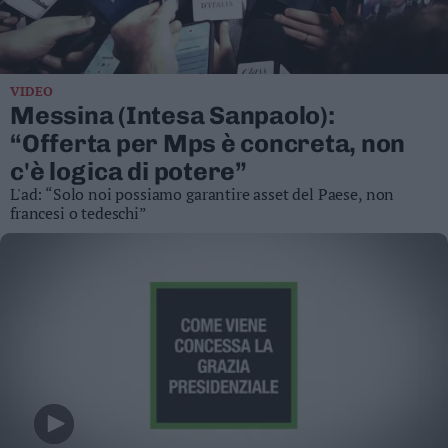
Business
Wire
Territori
VIDEO
Trento
Messina (Intesa Sanpaolo):
Rovereto
“Offerta per Mps è concreta, non
Pergine
c'è logica di potere”
Riva
L'ad: “Solo noi possiamo garantire asset del Paese, non
–
francesi o tedeschi”
Arco
Basso
Sarca
–
Ledro
Lavis
–
Rotaliana
Valle
dei
Laghi