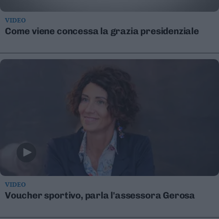
Valsugana
–
VIDEO
Primiero
Come viene concessa la grazia presidenziale
Vallagarina
Non
–
Sole
Fiemme
–
Fassa
Giudicarie
–
Rendena
Alto
Adige
–
Südtirol
VIDEO
Voucher sportivo, parla l'assessora Gerosa
Dolomiti