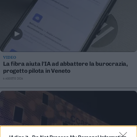
VIDEO
La fibra aiuta l'IA ad abbattere la burocrazia,
progetto pilota in Veneto
6 AGOSTO 2026