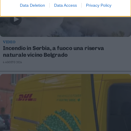
Data Deletion
Data Access
Privacy Policy
VIDEO
Incendio in Serbia, a fuoco una riserva
naturale vicino Belgrado
6 AGOSTO 2026