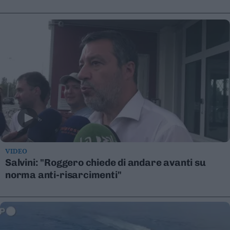
Leggi/Abbonati
Newsletter
Bazar
Casa
Radio
Dolomiti
VIDEO
Salvini: "Roggero chiede di andare avanti su
norma anti-risarcimenti"
Social media