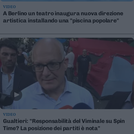
Valsugana
VIDEO
–
A Berlino un teatro inaugura nuova direzione
Primiero
artistica installando una "piscina popolare"
Vallagarina
Non
–
Sole
Fiemme
–
Fassa
Giudicarie
–
Rendena
Alto
Adige
–
Südtirol
VIDEO
Gualtieri: "Responsabilità del Viminale su Spin
Dolomiti
Time? La posizione dei partiti è nota"