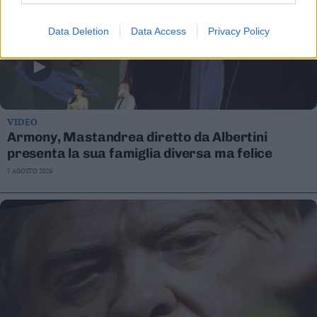
Data Deletion
Data Access
Privacy Policy
VIDEO
Armony, Mastandrea diretto da Albertini
presenta la sua famiglia diversa ma felice
7 AGOSTO 2026