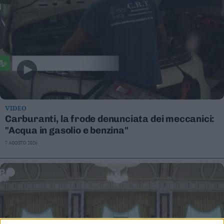
VIDEO
Carburanti, la frode denunciata dei meccanici:
"Acqua in gasolio e benzina"
7 AGOSTO 2026