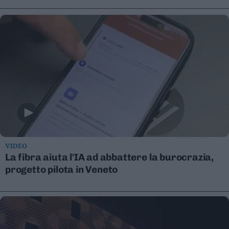
Leggi/Abbonati
Newsletter
Bazar
Casa
Radio
Dolomiti
VIDEO
La fibra aiuta l'IA ad abbattere la burocrazia,
progetto pilota in Veneto
Social media