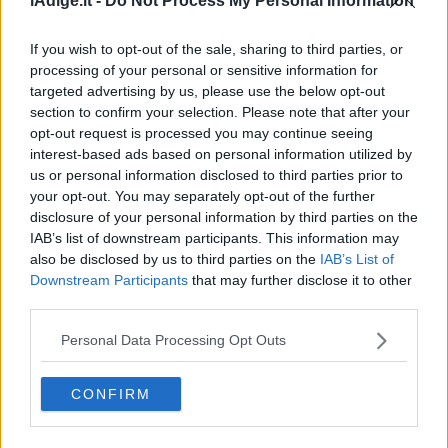
lAdige.it -
Do Not Process My Personal Information
If you wish to opt-out of the sale, sharing to third parties, or
processing of your personal or sensitive information for
targeted advertising by us, please use the below opt-out
section to confirm your selection. Please note that after your
opt-out request is processed you may continue seeing
interest-based ads based on personal information utilized by
us or personal information disclosed to third parties prior to
VIDEO
your opt-out. You may separately opt-out of the further
Assisi, bagno di folla per Papa Leone a Santa
disclosure of your personal information by third parties on the
Maria degli Angeli
IAB’s list of downstream participants. This information may
6 AGOSTO 2026
also be disclosed by us to third parties on the
IAB’s List of
Downstream Participants
that may further disclose it to other
third parties.
Personal Data Processing Opt Outs
CONFIRM