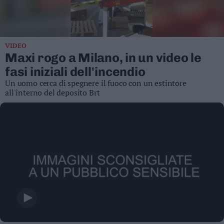
Business
Wire
Territori
VIDEO
Trento
Maxi rogo a Milano, in un video le
Rovereto
fasi iniziali dell'incendio
Pergine
Un uomo cerca di spegnere il fuoco con un estintore
Riva
all'interno del deposito Brt
–
Arco
Basso
Sarca
–
Ledro
Lavis
–
Rotaliana
Valle
dei
Laghi