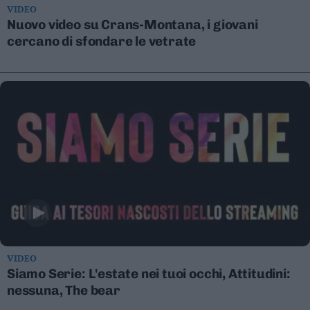
VIDEO
Valsugana
Nuovo video su Crans-Montana, i giovani
–
cercano di sfondare le vetrate
Primiero
Vallagarina
Non
–
Sole
Fiemme
–
Fassa
Giudicarie
–
Rendena
Alto
Adige
–
VIDEO
Südtirol
Siamo Serie: L'estate nei tuoi occhi, Attitudini:
Dolomiti
nessuna, The bear