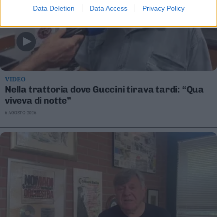
Data Deletion
Data Access
Privacy Policy
VIDEO
Nella trattoria dove Guccini tirava tardi: “Qua
viveva di notte”
6 AGOSTO 2026