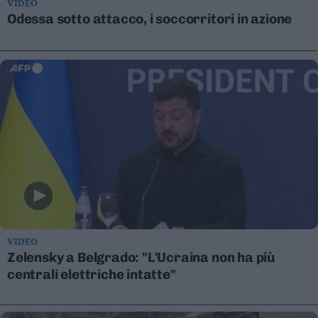
VIDEO
Leggi/Abbonati
Odessa sotto attacco, i soccorritori in azione
Newsletter
Bazar
Casa
Radio
Dolomiti
Social media
VIDEO
Zelensky a Belgrado: "L'Ucraina non ha più
centrali elettriche intatte"