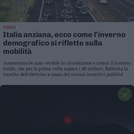
Business
Wire
Territori
VIDEO
Trento
Italia anziana, ecco come l'inverno
Rovereto
demografico si riflette sulla
Pergine
mobilità
Riva
–
Aumentano le auto vecchie in circolazione e cresce il numero
Arco
totale, che per la prima volta supera i 40 milioni. Rallenta la
Basso
crescita dell'elettrico a causa dei minori incentivi pubblici
Sarca
–
Ledro
Lavis
–
Rotaliana
Valle
dei
Laghi