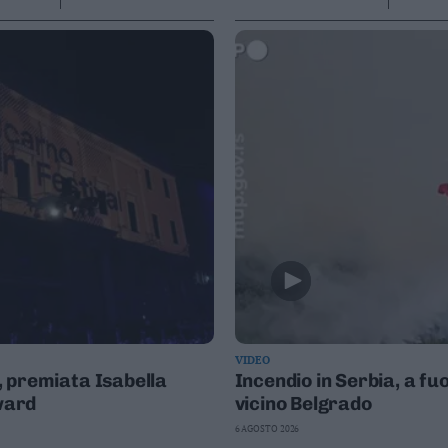
VIDEO
l, premiata Isabella
Incendio in Serbia, a f
Award
vicino Belgrado
6 AGOSTO 2026