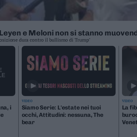
r Leyen e Meloni non si stanno muoven
 posizione dura contro il bullismo di Trump"
VIDEO
VIDEO
a, i
Siamo Serie: L'estate nei tuoi
La fi
le
occhi, Attitudini: nessuna, The
buroc
bear
Vene