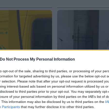
Do Not Process My Personal Information
to opt-out of the sale, sharing to third parties, or processing of your per
formation for targeted advertising by us, please use the below opt-out s
r selection. Please note that after your opt-out request is processed y
eing interest-based ads based on personal information utilized by us or
VIDEO
disclosed to third parties prior to your opt-out. You may separately opt-
 a tutto volume nella
Assisi, bagno di folla 
losure of your personal information by third parties on the IAB’s list of
degli Angeli
. This information may also be disclosed by us to third parties on the
IA
Participants
that may further disclose it to other third parties.
6 AGOSTO 2026