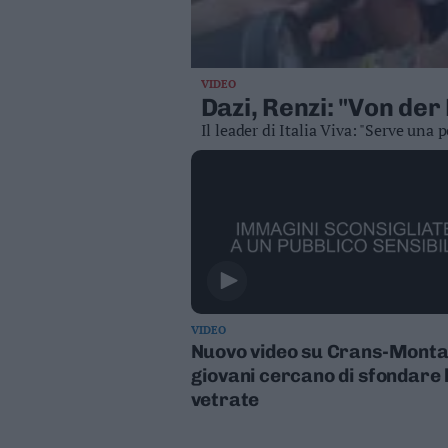
Valsugana
–
Primiero
Vallagarina
VIDEO
Dazi, Renzi: "Von de
Non
Il leader di Italia Viva: "Serve una
–
Sole
Fiemme
–
Fassa
Giudicarie
–
Rendena
Alto
VIDEO
Adige
Nuovo video su Crans-Montan
–
giovani cercano di sfondare 
Südtirol
vetrate
Dolomiti