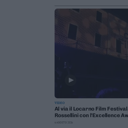
Leggi/Abbonati
Newsletter
Bazar
Casa
Radio
Dolomiti
Social media
VIDEO
Al via il Locarno Film Festiva
Rossellini con l'Excellence 
6 AGOSTO 2026