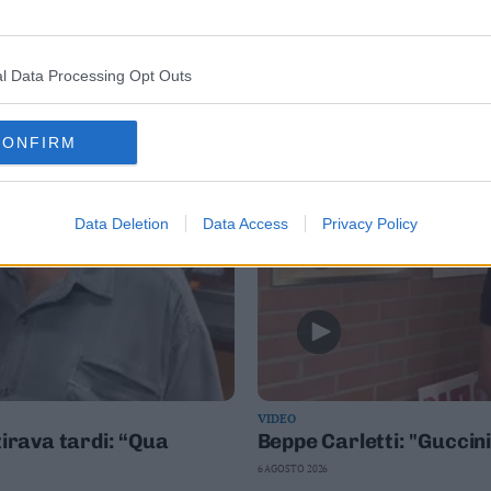
l Data Processing Opt Outs
CONFIRM
Data Deletion
Data Access
Privacy Policy
VIDEO
tirava tardi: “Qua
Beppe Carletti: "Guccin
6 AGOSTO 2026