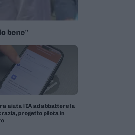
do bene"
bra aiuta l'IA ad abbattere la
razia, progetto pilota in
to