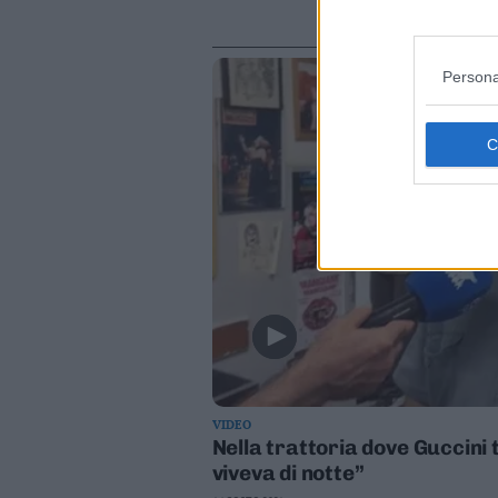
Persona
VIDEO
Nella trattoria dove Guccini 
viveva di notte”