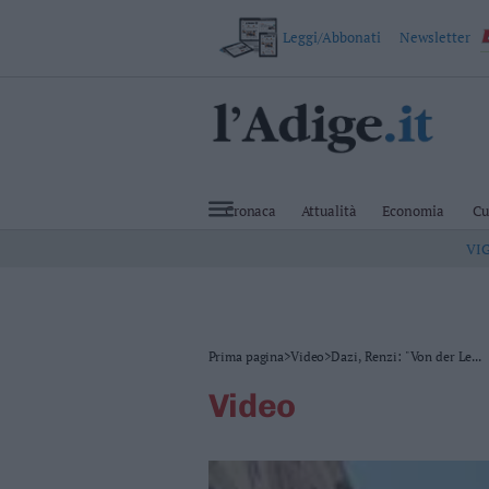
Leggi/Abbonati
Newsletter
VAI
Cronaca
Attualità
Cronaca
Attualità
Economia
Cu
Economia
VI
Cultura
e
Spettacoli
Salute
e
Benessere
Prima pagina
>
Video
>
Dazi, Renzi: "Von der Le...
Montagna
video
Tecnologia
Sport
Foto
Video