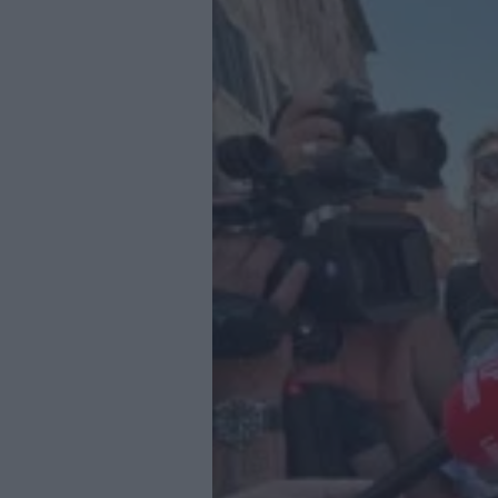
Business
Wire
Territori
Trento
Rovereto
Pergine
Riva
–
Arco
Basso
Sarca
–
Ledro
Lavis
–
Rotaliana
Valle
dei
Laghi