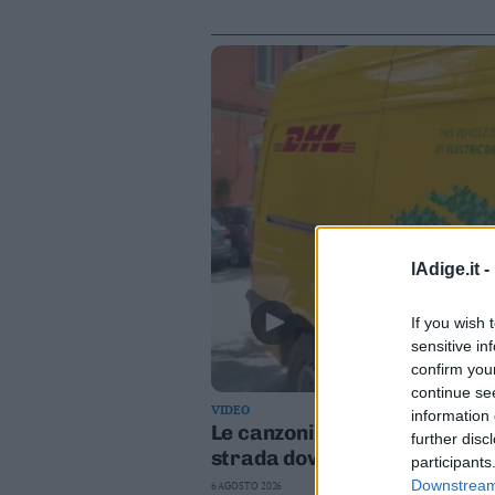
lAdige.it -
If you wish 
sensitive in
confirm you
continue se
VIDEO
information 
Le canzoni di Guccini sparate
further disc
strada dove abitava
participants
Downstream 
6 AGOSTO 2026