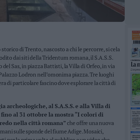
 storico di Trento, nascosto a chi le percorre, si cela
stodito dai siti della Tridentum romana, il S.A.S.S.
l Sas, in piazza Battisti, la Villa di Orfeo, in via
i Palazzo Lodron nell’omonima piazza.
Tre luoghi
 di particolare fascino dove esplorare la città di
ia archeologiche, al S.A.S.S. e alla Villa di
fino al 31 ottobre la mostra “I colori di
redo nella città romana”
che offre una nuova
Romani sulle sponde del fiume Adige. Mosaici,
ti per la prima volta al pubblico e un video che