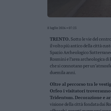
Valsugana
–
Primiero
Vallagarina
Non
8 luglio 2026 • 07:23
–
Sole
TRENTO.
Sotto le vie del centro
Fiemme
il volto più antico della città cu
–
Spazio Archeologico Sotterraneo de
Fassa
Rosmini e l’area archeologica d
Giudicarie
che si connotano per un’atmosfera
–
Rendena
duemila anni.
Alto
Adige
Oltre al percorso tra le vestig
–
Orfeo i visitatori troveranno 
Südtirol
Tridentum.
Decorazione e ar
Dolomiti
visione della città fondata dai 
affreschi, reperti marmorei espos