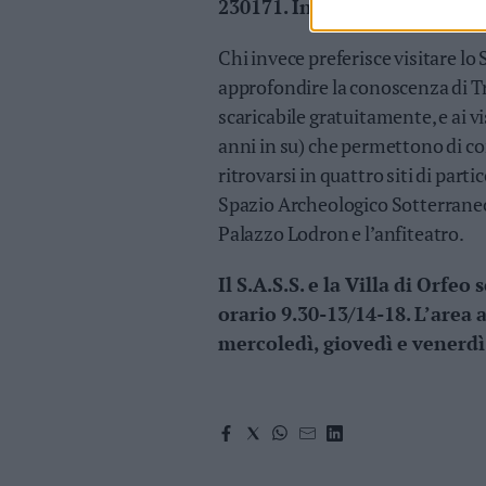
230171. Ingresso ai siti gratu
Chi invece preferisce visitare l
approfondire la conoscenza di Tr
scaricabile gratuitamente, e ai vis
anni in su) che permettono di co
ritrovarsi in quattro siti di part
Spazio Archeologico Sotterraneo 
Palazzo Lodron e l’anfiteatro.
Il S.A.S.S. e la Villa di Orfe
orario 9.30-13/14-18. L’area 
mercoledì, giovedì e venerdì 