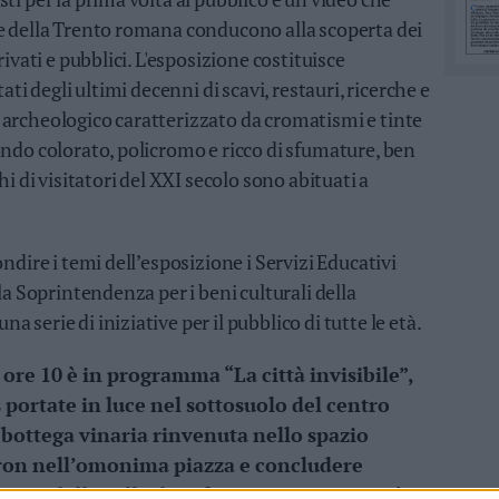
le della Trento romana conducono alla scoperta dei
rivati e pubblici. L'esposizione costituisce
ati degli ultimi decenni di scavi, restauri, ricerche e
 archeologico caratterizzato da cromatismi e tinte
ondo colorato, policromo e ricco di sfumature, ben
hi di visitatori del XXI secolo sono abituati a
ndire i temi dell’esposizione i Servizi Educativi
lla Soprintendenza per i beni culturali della
 serie di iniziative per il pubblico di tutte le età.
 ore 10 è in programma “La città invisibile”,
 portate in luce nel sottosuolo del centro
a bottega vinaria rinvenuta nello spazio
ron nell’omonima piazza e concludere
co della Villa di Orfeo. L’iniziativa verrà