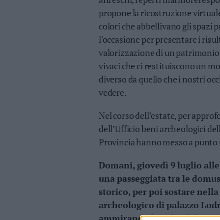
Leggi/Abbonati
propone la ricostruzione virtua
colori che abbellivano gli spazi p
Newsletter
l'occasione per presentare i risult
valorizzazione di un patrimonio
Bazar
vivaci che ci restituiscono un m
Casa
diverso da quello che i nostri occ
vedere.
Radio
Nel corso dell’estate, per approfo
Dolomiti
dell’Ufficio beni archeologici de
Provincia hanno messo a punto una
Domani, giovedì 9 luglio alle
Social media
una passeggiata tra le domus
storico, per poi sostare nell
archeologico di palazzo Lod
ammirando lo splendido mosai