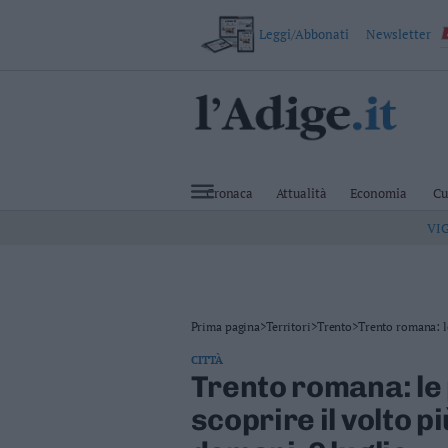
Leggi/Abbonati
Newsletter
VAI
Cronaca
Attualità
Cronaca
Attualità
Economia
Cu
Economia
VI
Cultura
e
Spettacoli
Salute
e
Benessere
Prima pagina
>
Territori
>
Trento
>
Trento romana: l
Montagna
CITTÀ
Tecnologia
Trento romana: le 
Sport
scoprire il volto pi
Foto
Video