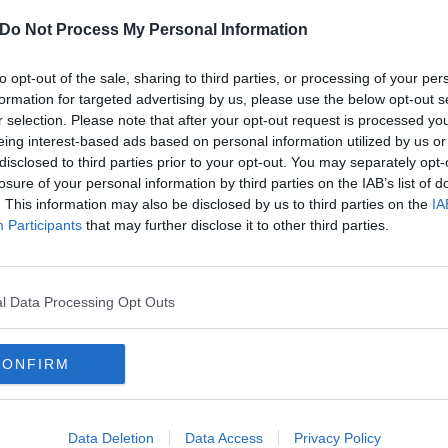
Do Not Process My Personal Information
glio e il 20 agosto, è il percorso speciale
to opt-out of the sale, sharing to third parties, or processing of your per
rire, passo dopo passo, i segreti degli affreschi, dei
formation for targeted advertising by us, please use the below opt-out s
r selection. Please note that after your opt-out request is processed y
la città di duemila anni fa.
eing interest-based ads based on personal information utilized by us or
disclosed to third parties prior to your opt-out. You may separately opt-
30 ed alle 16, si svolge in collaborazione con
losure of your personal information by third parties on the IAB’s list of
el Comune di Trento “Il Filo Verde di
. This information may also be disclosed by us to third parties on the
IA
cheologica tra pietre millenarie e giardini nascosti,
Participants
that may further disclose it to other third parties.
ti nella mostra, il 30 luglio ed il 20 agosto,
l Data Processing Opt Outs
i di Tridentum”
condurrà tra le tracce
focus particolare sugli elementi decorativi delle
CONFIRM
rmazioni e iscrizioni al numero telefonico 0461
Data Deletion
Data Access
Privacy Policy