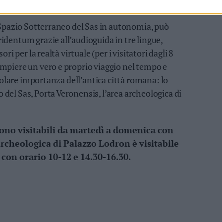
ito fino ai 14 anni, a pagamento per gli adulti.
o Spazio Sotterraneo del Sas in autonomia, può
identum grazie all’audioguida in tre lingue,
ori per la realtà virtuale (per i visitatori dagli 8
mpiere un vero e proprio viaggio nel tempo e
icolare importanza dell’antica città romana: lo
del Sas, Porta Veronensis, l’area archeologica di
o sono visitabili da martedì a domenica con
archeologica di Palazzo Lodron è visitabile
con orario 10-12 e 14.30-16.30.