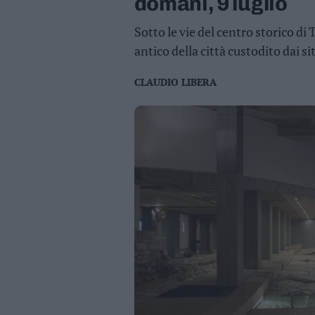
domani, 9 luglio
Business
Wire
Sotto le vie del centro storico di T
Territori
antico della città custodito dai 
Trento
CLAUDIO LIBERA
Rovereto
Pergine
Riva
–
Arco
Basso
Sarca
–
Ledro
Lavis
–
Rotaliana
Valle
dei
Laghi