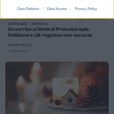
Data Deletion
Data Access
Privacy Policy
GIUDICARIE – RENDENA
Un sorriso ai bimbi di Protonterapia:
Valdaone e Lilt regalano una vacanza
DENISE ROCCA
31 DICEMBRE 2018