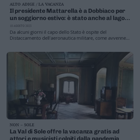
ALTO ADIGE / LA VACANZA
Business
Il presidente Mattarella è a Dobbiaco per
Wire
un soggiorno estivo: è stato anche al lago
Territori
di Braies
18 AGOSTO 2023
Trento
Da alcuni giorni il capo dello Stato è ospite del
Rovereto
Distaccamento dell'aeronautica militare, come avvenne
nell'agosto del 2017. Non sono infatti in programma
Pergine
appuntamenti pubblici o istituzionali, breve incontro
Riva
privato con Kompatscher
–
Arco
Basso
Sarca
–
Ledro
Lavis
–
Rotaliana
Valle
NON – SOLE
dei
La Val di Sole offre la vacanza gratis ad
Laghi
attori e musicisti colpiti dalla pandemia