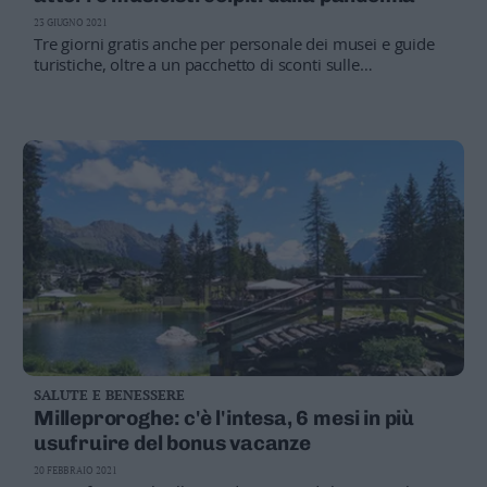
Valsugana
23 GIUGNO 2021
–
Tre giorni gratis anche per personale dei musei e guide
Primiero
turistiche, oltre a un pacchetto di sconti sulle
attività: «Siete la nostra Italia migliore»
Vallagarina
Non
–
Sole
Fiemme
–
Fassa
Giudicarie
–
Rendena
Alto
Adige
–
SALUTE E BENESSERE
Südtirol
Milleproroghe: c'è l'intesa, 6 mesi in più
Dolomiti
usufruire del bonus vacanze
20 FEBBRAIO 2021