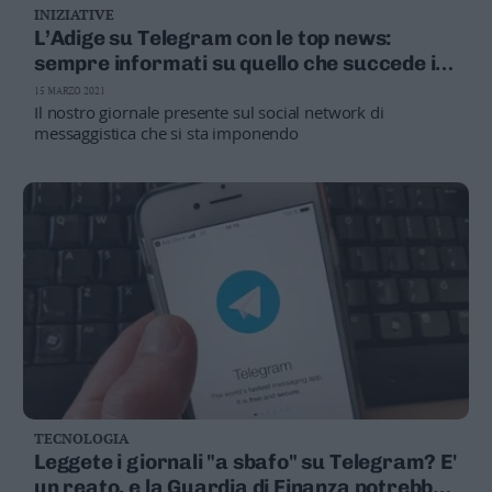
INIZIATIVE
Business
L’Adige su Telegram con le top news:
Wire
sempre informati su quello che succede in
Territori
Trentino e nel mondo
15 MARZO 2021
Trento
Il nostro giornale presente sul social network di
Rovereto
messaggistica che si sta imponendo
Pergine
Riva
–
Arco
Basso
Sarca
–
Ledro
Lavis
–
Rotaliana
Valle
TECNOLOGIA
dei
Leggete i giornali "a sbafo" su Telegram? E'
Laghi
un reato, e la Guardia di Finanza potrebbe