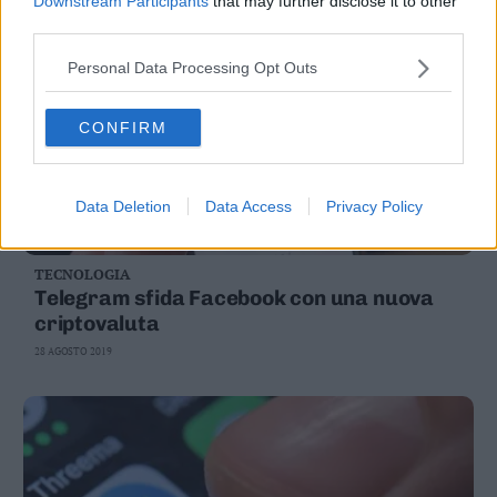
Downstream Participants
that may further disclose it to other
third parties.
Personal Data Processing Opt Outs
CONFIRM
Data Deletion
Data Access
Privacy Policy
TECNOLOGIA
Telegram sfida Facebook con una nuova
criptovaluta
28 AGOSTO 2019