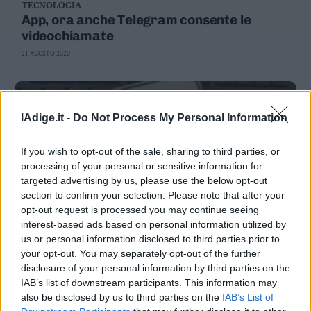
TECNOLOGIA
App, ora anche Telegram consente le
videochiamate
21 AGOSTO 2020
lAdige.it -
Do Not Process My Personal Information
If you wish to opt-out of the sale, sharing to third parties, or
processing of your personal or sensitive information for
targeted advertising by us, please use the below opt-out
section to confirm your selection. Please note that after your
opt-out request is processed you may continue seeing
interest-based ads based on personal information utilized by
us or personal information disclosed to third parties prior to
TECNOLOGIA
your opt-out. You may separately opt-out of the further
Anche Telegram introduce le
disclosure of your personal information by third parties on the
videochiamate in app: «con il Covid,
IAB’s list of downstream participants. This information may
servono»
18 AGOSTO 2020
also be disclosed by us to third parties on the
IAB’s List of