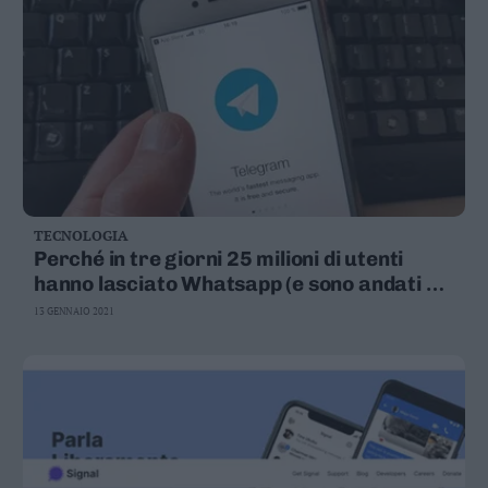
Leggi/Abbonati
Newsletter
Bazar
Casa
Radio
TECNOLOGIA
Dolomiti
Perché in tre giorni 25 milioni di utenti
hanno lasciato Whatsapp (e sono andati su
Telegram)
13 GENNAIO 2021
Social media