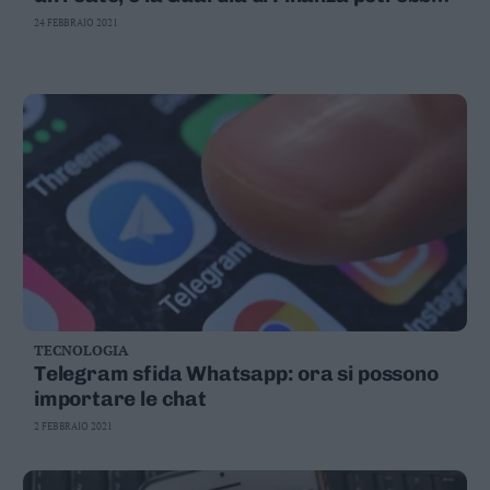
Valsugana
denunciarvi
24 FEBBRAIO 2021
–
Primiero
Vallagarina
Non
–
Sole
Fiemme
–
Fassa
Giudicarie
–
Rendena
Alto
TECNOLOGIA
Adige
Telegram sfida Whatsapp: ora si possono
–
importare le chat
Südtirol
2 FEBBRAIO 2021
Dolomiti