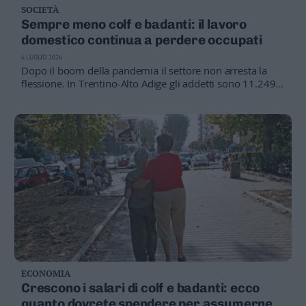
SOCIETÀ
Business
Sempre meno colf e badanti: il lavoro
Wire
domestico continua a perdere occupati
Territori
6 LUGLIO 2026
Trento
Dopo il boom della pandemia il settore non arresta la
Rovereto
flessione. In Trentino-Alto Adige gli addetti sono 11.249,
con una netta prevalenza della componente femminile
Pergine
Riva
–
Arco
Basso
Sarca
–
Ledro
Lavis
–
Rotaliana
Valle
ECONOMIA
dei
Crescono i salari di colf e badanti: ecco
Laghi
quanto dovrete spendere per assumerne