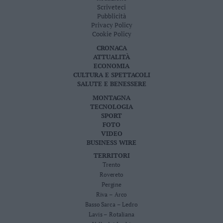
Scriveteci
Pubblicità
Privacy Policy
Cookie Policy
CRONACA
ATTUALITÀ
ECONOMIA
CULTURA E SPETTACOLI
SALUTE E BENESSERE
MONTAGNA
TECNOLOGIA
SPORT
FOTO
VIDEO
BUSINESS WIRE
TERRITORI
Trento
Rovereto
Pergine
Riva – Arco
Basso Sarca – Ledro
Lavis – Rotaliana