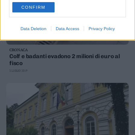
CONFIRM
Data Deletion
Data Access
Privacy Policy
CRONACA
Colf e badanti evadono 2 milioni di euro al
fisco
3 LUGLIO 2019