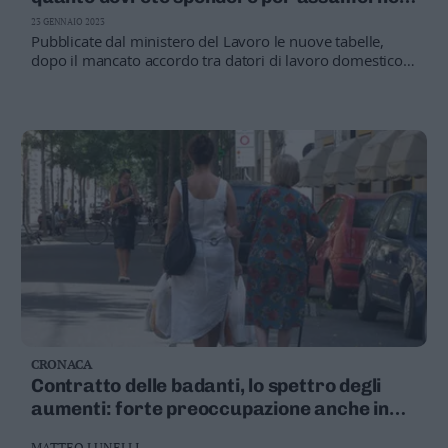
Valsugana
una
23 GENNAIO 2023
–
Pubblicate dal ministero del Lavoro le nuove tabelle,
Primiero
dopo il mancato accordo tra datori di lavoro domestico e
sindacati della scorsa settimana. Nel caso dell’assistenza
Vallagarina
a persone non autosufficienti le famiglie dovranno
Non
ovviamente mettere in programma spese più alte
–
Sole
Fiemme
–
Fassa
Giudicarie
–
Rendena
Alto
Adige
–
CRONACA
Südtirol
Contratto delle badanti, lo spettro degli
Dolomiti
aumenti: forte preoccupazione anche in
Trentino Alto Adige
MATTEO LUNELLI