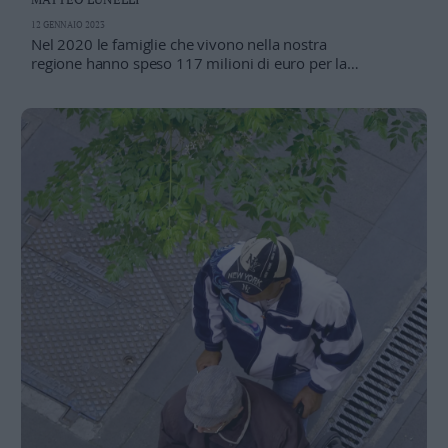
Leggi/Abbonati
12 GENNAIO 2023
Nel 2020 le famiglie che vivono nella nostra
regione hanno speso 117 milioni di euro per la
Newsletter
retribuzione dei lavoratori domestici (stipendio,
contributi, Tfr), i quali hanno prodotto un valore aggiunto
Bazar
di circa 300 milioni di euro
Casa
Radio
Dolomiti
Social media