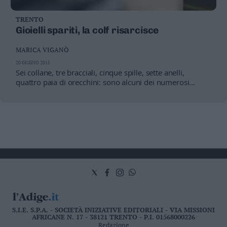
TRENTO
Gioielli spariti, la colf risarcisce
MARICA VIGANÒ
20 GIUGNO 2015
Sei collane, tre bracciali, cinque spille, sette anelli,
quattro paia di orecchini: sono alcuni dei numerosi
gioielli - in gran parte d’oro oltre a qualche monile in
argento - che una colf moldava era riuscita a sottrarre
all’anziano che l’aveva assunta
S.I.E. S.P.A. - SOCIETÀ INIZIATIVE EDITORIALI - VIA MISSIONI
AFRICANE N. 17 - 38121 TRENTO - P.I. 01568000226
Redazione