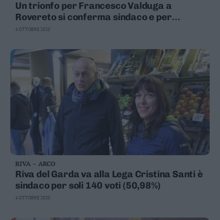
Un trionfo per Francesco Valduga a
Rovereto si conferma sindaco e per
Zambelli il 35 per cento
4 OTTOBRE 2020
RIVA – ARCO
Riva del Garda va alla Lega Cristina Santi è
sindaco per soli 140 voti (50,98%)
4 OTTOBRE 2020