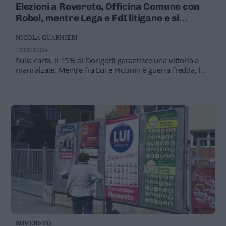
Elezioni a Rovereto, Officina Comune con
Valsugana
Robol, mentre Lega e FdI litigano e si
–
allontanano
Primiero
NICOLA GUARNIERI
Vallagarina
1 GIUGNO 2024
Non
Sulla carta, il 15% di Dorigotti garantisce una vittoria a
–
mani alzate. Mentre fra Lui e Piccinni è guerra fredda, la
Sole
coalizione provinciale a pezzi
Fiemme
–
Fassa
Giudicarie
–
Rendena
Alto
Adige
–
Südtirol
Dolomiti
ROVERETO