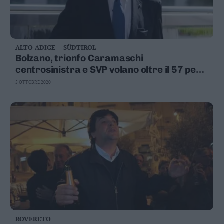
ALTO ADIGE – SÜDTIROL
Bolzano, trionfo Caramaschi
centrosinistra e SVP volano oltre il 57 per
cento
5 OTTOBRE 2020
ROVERETO