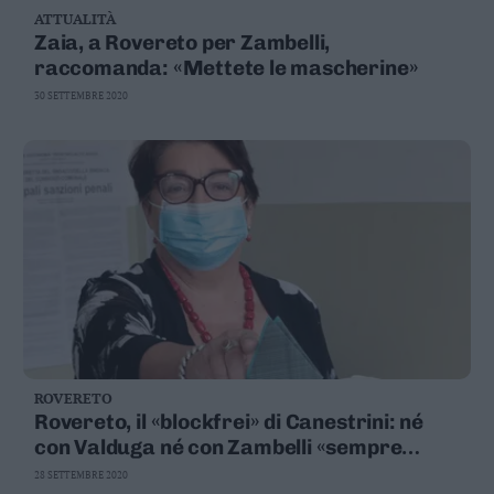
ATTUALITÀ
Zaia, a Rovereto per Zambelli,
raccomanda: «Mettete le mascherine»
30 SETTEMBRE 2020
ROVERETO
Rovereto, il «blockfrei» di Canestrini: né
con Valduga né con Zambelli «sempre
stata la nostra linea»
28 SETTEMBRE 2020