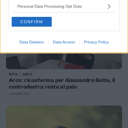
Personal Data Processing Opt Outs
CONFIRM
Data Deletion
Data Access
Privacy Policy
RIVA – ARCO
Arco: riconferma per Alessandro Betta, il
centrodestra resta al palo
4 OTTOBRE 2020