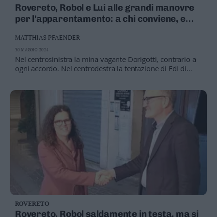
Rovereto, Robol e Lui alle grandi manovre
Leggi/Abbonati
per l'apparentamento: a chi conviene, e
cosa comporta
Newsletter
MATTHIAS PFAENDER
30 MAGGIO 2024
Bazar
Nel centrosinistra la mina vagante Dorigotti, contrario a
ogni accordo. Nel centrodestra la tentazione di FdI di
Casa
andare a votare «Giorgia»
Radio
Dolomiti
Social media
ROVERETO
Rovereto, Robol saldamente in testa, ma si