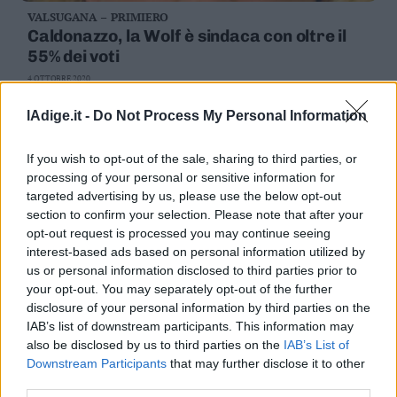
VALSUGANA – PRIMIERO
Caldonazzo, la Wolf è sindaca con oltre il
55% dei voti
4 OTTOBRE 2020
lAdige.it -
Do Not Process My Personal Information
If you wish to opt-out of the sale, sharing to third parties, or
processing of your personal or sensitive information for
targeted advertising by us, please use the below opt-out
section to confirm your selection. Please note that after your
opt-out request is processed you may continue seeing
interest-based ads based on personal information utilized by
us or personal information disclosed to third parties prior to
your opt-out. You may separately opt-out of the further
disclosure of your personal information by third parties on the
ROVERETO
IAB’s list of downstream participants. This information may
Valduga "asfalta" Zambelli dopo 12 sezioni
also be disclosed by us to third parties on the
IAB’s List of
è in testa con il 63,52% dei voti
Downstream Participants
that may further disclose it to other
third parties.
4 OTTOBRE 2020