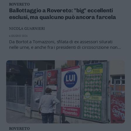
ROVERETO
Business
Ballottaggio a Rovereto: "big" eccellenti
Wire
esclusi, ma qualcuno può ancora farcela
Territori
Trento
NICOLA GUARNIERI
Rovereto
6 GIUGNO 2024
Da Bortot a Tomazzoni, sfilata di ex assessori silurati
Pergine
nelle urne, e anche fra i presidenti di circoscrizione non a
Riva
tutti è andata bene
–
Arco
Basso
Sarca
–
Ledro
Lavis
–
Rotaliana
Valle
dei
Laghi
ROVERETO