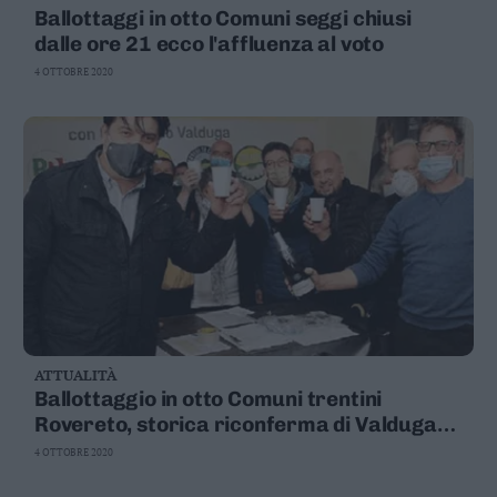
Ballottaggi in otto Comuni seggi chiusi
dalle ore 21 ecco l'affluenza al voto
4 OTTOBRE 2020
ATTUALITÀ
Ballottaggio in otto Comuni trentini
Rovereto, storica riconferma di Valduga
Riva del Garda con Santi va in mano alla
4 OTTOBRE 2020
Lega