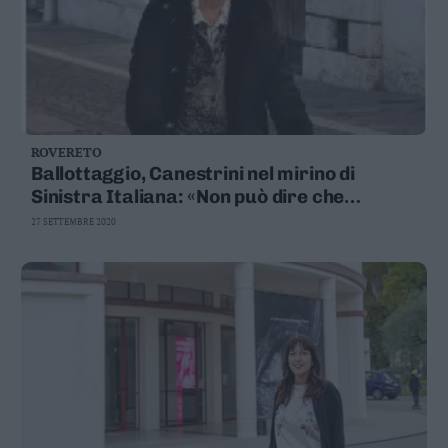
ROVERETO
Ballottaggio, Canestrini nel mirino di
Sinistra Italiana: «Non può dire che
Zambelli e Valduga sono uguali»
27 SETTEMBRE 2020