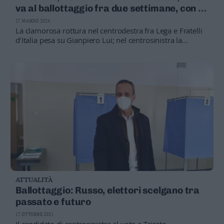
va al ballottaggio fra due settimane, con le
Europee
27 MAGGIO 2024
La clamorosa rottura nel centrodestra fra Lega e Fratelli
d’Italia pesa su Gianpiero Lui; nel centrosinistra la
sindaca reggente dovrà recuperare Officina Comune
(14%)
ATTUALITÀ
Ballottaggio: Russo, elettori scelgano tra
passato e futuro
17 OTTOBRE 2021
Il candidato di centrosinistra al voto a Trieste