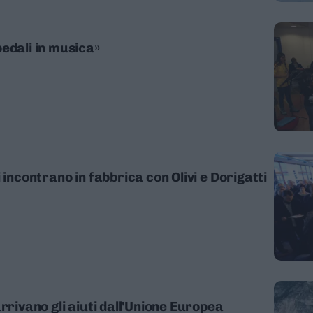
edali in musica»
 incontrano in fabbrica con Olivi e Dorigatti
rrivano gli aiuti dall'Unione Europea