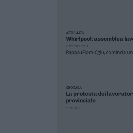
Business
Wire
Territori
Trento
ATTUALITÀ
Rovereto
Whirlpool: assemblea lavo
Pergine
17 OTTOBRE 2021
Riva
Rappa (Fiom-Cgil), comincia un
–
Arco
Basso
Sarca
–
CRONACA
Ledro
La protesta dei lavoratori
Lavis
provinciale
–
4 APRILE 2017
Rotaliana
Valle
dei
Laghi