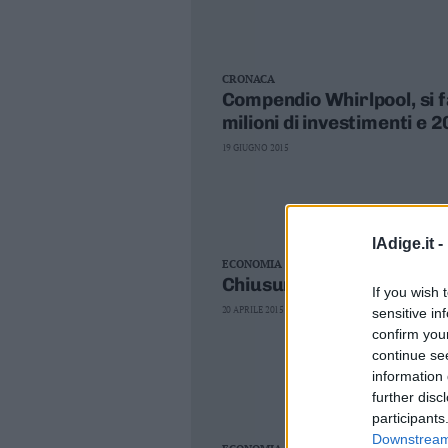
CRONACA
Compendio Whirlpool, si f
milioni di investimenti e 2
19 GIUGNO 2015
lAdige.it -
ECONOMIA
Chiusure Whirlpool, i sin
If you wish 
20 APRILE 2015
sensitive in
confirm you
continue se
information 
further disc
participants
Downstream 