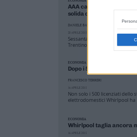
ECONOMIA
AAA capannone Ex Whirlpoo
solida disposta assunzion
Persona
DANIELE BATTISTEL
20 APRILE 2015
Sessanta giorni di tempo per p
Trentino Sviluppo è stato pubbl
del compendio ex Whirlpool di
ECONOMIA
Dopo i 500 posti persi a T
FRANCESCO TERRERI
16 APRILE 2015
Non solo i 500 licenziati dello 
elettrodomestici Whirlpool ha a
integrazione di Indesit.
ECONOMIA
Whirlpool taglia ancora m
16 APRILE 2015