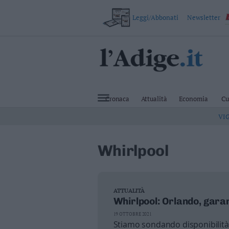
Leggi/Abbonati
Newsletter
VAI
Cronaca
Attualità
Cronaca
Attualità
Economia
Cu
Economia
VI
Cultura
e
Spettacoli
Whirlpool
Salute
e
Benessere
Montagna
Tecnologia
ATTUALITÀ
Whirlpool: Orlando, gara
Sport
Foto
19 OTTOBRE 2021
Stiamo sondando disponibilità
Video