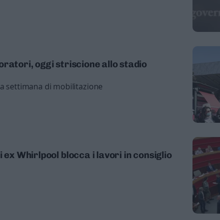
ratori, oggi striscione allo stadio
a settimana di mobilitazione
 ex Whirlpool blocca i lavori in consiglio