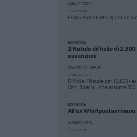
Leggi/Abbonati
LUISA PIZZINI
22 MARZO 2016
Ex dipendenti Whirlpool a scuo
Newsletter
Bazar
ECONOMIA
Casa
Il Natale difficile di 2.
assunzioni
Radio
FRANCESCO TERRERI
Dolomiti
24 DICEMBRE 2015
Difficile il Natale per i 2.800 c
Vetri Speciali, che assume 250 e
Tama, che salva 280 lavoratori d
ECONOMIA
Social media
All'ex Whirlpool arrivano 
ANGELO CONTE
7 AGOSTO 2015