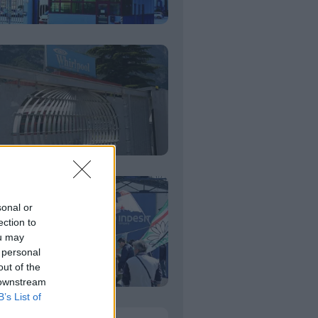
sonal or
ection to
ou may
 personal
out of the
 downstream
B’s List of