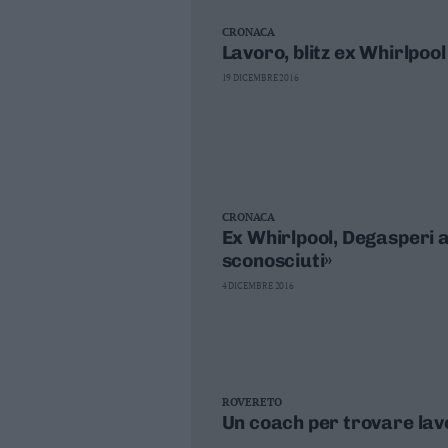
Valsugana
CRONACA
–
Lavoro, blitz ex Whirlpool
Primiero
19 DICEMBRE 2016
Vallagarina
Non
–
Sole
Fiemme
–
CRONACA
Fassa
Ex Whirlpool, Degasperi at
Giudicarie
sconosciuti»
–
Rendena
4 DICEMBRE 2016
Alto
Adige
–
Südtirol
Dolomiti
ROVERETO
Un coach per trovare lav