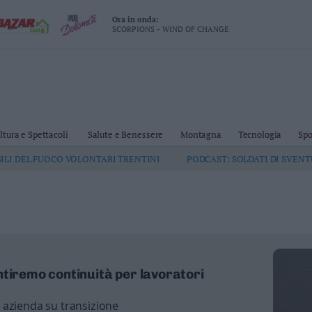
Ora in onda:
SCORPIONS - WIND OF CHANGE
ltura e Spettacoli
Salute e Benessere
Montagna
Tecnologia
Spo
GILI DEL FUOCO VOLONTARI TRENTINI
PODCAST: SOLDATI DI SVEN
ntiremo continuità per lavoratori
 azienda su transizione