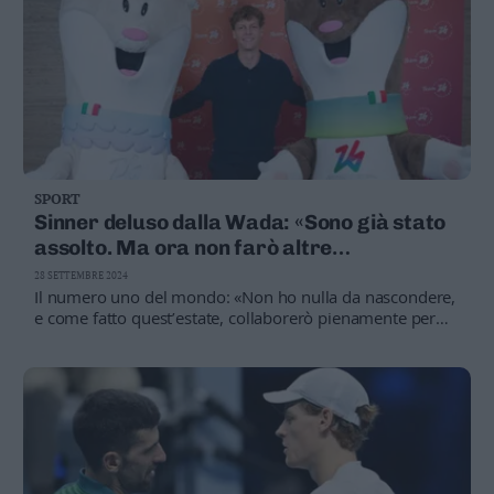
SPORT
Sinner deluso dalla Wada: «Sono già stato
assolto. Ma ora non farò altre
dichiarazioni»
28 SETTEMBRE 2024
Il numero uno del mondo: «Non ho nulla da nascondere,
e come fatto quest’estate, collaborerò pienamente per
dimostrare la mia innocenza ancora una volta»