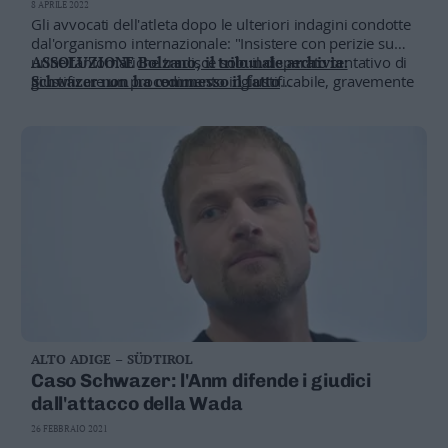
8 APRILE 2022
Gli avvocati dell'atleta dopo le ulteriori indagini condotte
dal'organismo internazionale: "Insistere con perizie su
urine fantomatiche tradisce solo il disperato tentativo di
ASSOLUZIONE
Bolzano, il tribunale archivia:
giustificare un procedimento ingiustificabile, gravemente
Schwazer non ha commesso il fatto
viziato dall'inizio"
INTERVISTA
Niente sospensione della squalifica,
addio al sogno olimpico
L'ATTACCO
L'agenzia antidoping Wada contro il
giudice di Bolzano
AL FESTIVAL
Schwazer: «Chi mi ridarà la vita che ho
perso in questi anni?»
ALTO ADIGE – SÜDTIROL
Caso Schwazer: l'Anm difende i giudici
dall'attacco della Wada
26 FEBBRAIO 2021