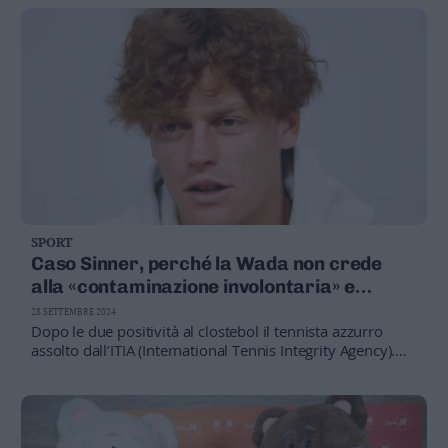
SPORT
Caso Sinner, perché la Wada non crede
alla «contaminazione involontaria» e
chiede la squalifica
28 SETTEMBRE 2024
Dopo le due positività al clostebol il tennista azzurro
assolto dall’ITIA (International Tennis Integrity Agency).
Ma ora si va a un nuovo verdetto non appellabile