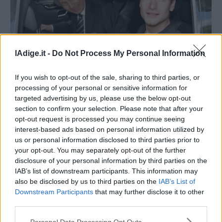
lAdige.it -
Do Not Process My Personal Information
SPORT
If you wish to opt-out of the sale, sharing to third parties, or
Alex Schwazer "è sollevato dalla sentenza",
processing of your personal or sensitive information for
il suo legale replica alla Wada
targeted advertising by us, please use the below opt-out
section to confirm your selection. Please note that after your
19 FEBBRAIO 2021
opt-out request is processed you may continue seeing
interest-based ads based on personal information utilized by
us or personal information disclosed to third parties prior to
your opt-out. You may separately opt-out of the further
disclosure of your personal information by third parties on the
IAB’s list of downstream participants. This information may
also be disclosed by us to third parties on the
IAB’s List of
Downstream Participants
that may further disclose it to other
third parties.
Personal Data Processing Opt Outs