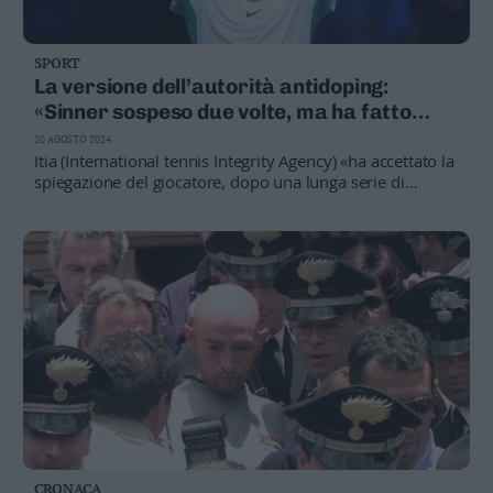
SPORT
La versione dell’autorità antidoping:
«Sinner sospeso due volte, ma ha fatto
appello e ha potuto giocare»
20 AGOSTO 2024
Itia (International tennis Integrity Agency) «ha accettato la
spiegazione del giocatore, dopo una lunga serie di
interviste con lui e con il suo team». Ma Wada e agenzia
italiana potrebbero appellarsi
CRONACA