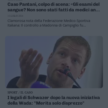
Caso Pantani, colpo di scena: «Gli esami del
sangue? Non sono stati fatti da medici anti-
doping»
15 LUGLIO 2024
Clamorosa nota della Federazione Medico-Sportiva
Italiana: Il controllo a Madonna di Campiglio fu
fatto dall’Unione ciclistica Uci
SPORT / IL CASO
I legali di Schwazer dopo la nuova iniziativa
della Wada: "Merita solo disprezzo"