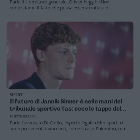
Parla il il direttore generale, Olivier Niggli: «Non
Leggi/Abbonati
contestiamo il fatto che possa essersi trattata di
contaminazione ma riteniamo che l'applicazione delle
norme non corrisponda alla giurisprudenza»
Newsletter
Bazar
Casa
Radio
Dolomiti
SPORT
Il futuro di Jannik Sinner è nelle mani del
Social media
tribunale sportivo Tas: ecco le tappe del
processo (sarà lungo)
30 SETTEMBRE 2024
Parla l’avvocato Di Cintio, esperto legale dello sport: ci
sono precedenti favorevoli, come il caso Palomino, ma
anche negativi come due sciatrici norvegesi