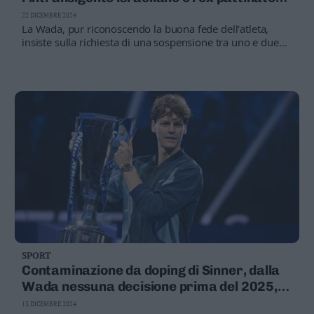
Valsugana
Usa, ora manca solo il terzo giudice
22 DICEMBRE 2024
–
La Wada, pur riconoscendo la buona fede dell'atleta,
Primiero
insiste sulla richiesta di una sospensione tra uno e due
anni per negligenza nella supervisione del suo staff
Vallagarina
medico. Una decisione che potrebbe ridisegnare il futuro
Non
prossimo del tennis mondiale
–
Sole
Fiemme
–
Fassa
Giudicarie
–
Rendena
Alto
Adige
–
SPORT
Südtirol
Contaminazione da doping di Sinner, dalla
Dolomiti
Wada nessuna decisione prima del 2025,
ma «esiste una sua responsabilità»
13 DICEMBRE 2024