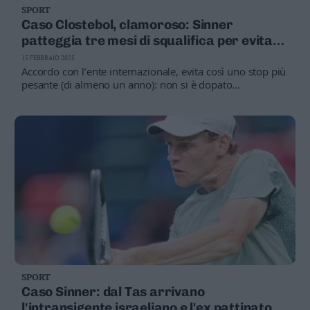
SPORT
Business
Caso Clostebol, clamoroso: Sinner
Wire
patteggia tre mesi di squalifica per evitare
Territori
il giudizio della Wada
15 FEBBRAIO 2025
Trento
Accordo con l’ente internazionale, evita così uno stop più
Rovereto
pesante (di almeno un anno): non si è dopato
volontariamente, ma è stato «negligente» con lo staff
Pergine
Riva
–
Arco
Basso
Sarca
–
Ledro
Lavis
–
Rotaliana
Valle
SPORT
dei
Caso Sinner: dal Tas arrivano
Laghi
l'intransigente israeliano e l'ex pattinatore