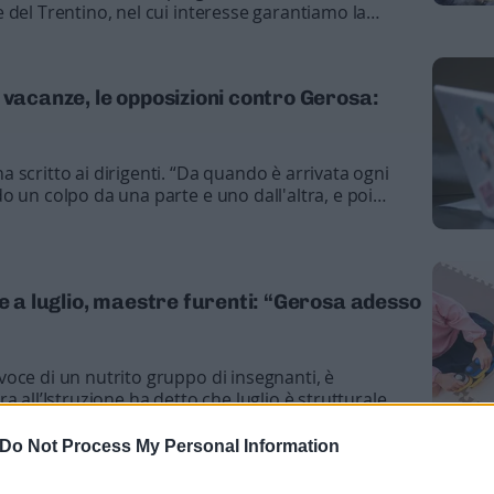
 del Trentino, nel cui interesse garantiamo la
ente e la biodiversità”
 vacanze, le opposizioni contro Gerosa:
 scritto ai dirigenti. “Da quando è arrivata ogni
o un colpo da una parte e uno dall'altra, e poi
 Degasperi
se a luglio, maestre furenti: “Gerosa adesso
oce di un nutrito gruppo di insegnanti, è
a all’Istruzione ha detto che luglio è strutturale.
 dovrebbero mantenere le promesse fatte in
Italia si era dimostrato più che disponibile al
Do Not Process My Personal Information