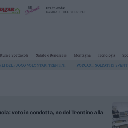
Ora in onda:
KAMRAD - HUG YOURSELF
ltura e Spettacoli
Salute e Benessere
Montagna
Tecnologia
Spo
GILI DEL FUOCO VOLONTARI TRENTINI
PODCAST: SOLDATI DI SVEN
uola: voto in condotta, no del Trentino alla