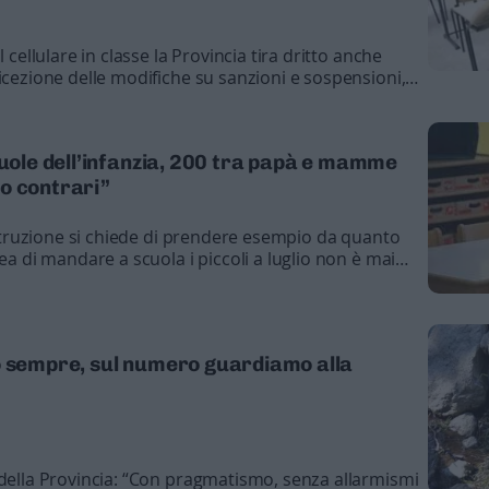
l cellulare in classe la Provincia tira dritto anche
icezione delle modifiche su sanzioni e sospensioni,
la Maturità all'orizzonte una possibile interlocuzione
cuole dell’infanzia, 200 tra papà e mamme
o contrari”
’Istruzione si chiede di prendere esempio da quanto
dea di mandare a scuola i piccoli a luglio non è mai
derazione
o sempre, sul numero guardiamo alla
 della Provincia: “Con pragmatismo, senza allarmismi