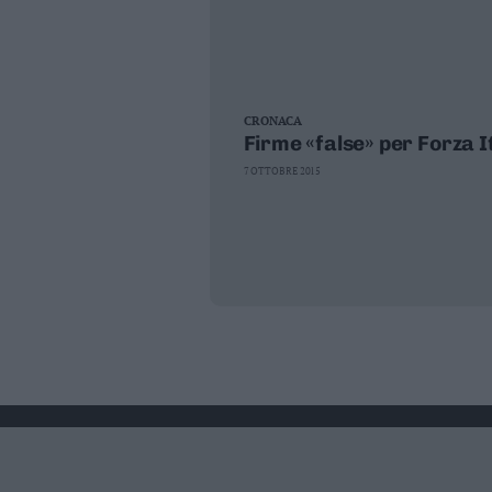
CRONACA
Firme «false» per Forza It
7 OTTOBRE 2015