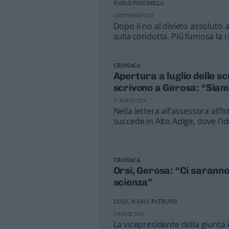
PAOLO FISICHELLA
Business
4 SETTEMBRE 2025
Wire
Dopo il no al divieto assoluto a
Territori
sulla condotta. Più fumosa la r
in capo ai diversi istituti. Sul
Trento
tra Piazza Dante e Ministero
Rovereto
CRONACA
Pergine
Apertura a luglio delle s
scrivono a Gerosa: “Siam
Riva
–
27 MARZO 2024
Arco
Nella lettera all’assessora all
succede in Alto Adige, dove l’i
Basso
stata nemmeno presa in consi
Sarca
–
Ledro
CRONACA
Lavis
Orsi, Gerosa: “Ci sarann
–
scienza”
Rotaliana
Valle
LUISA MARIA PATRUNO
dei
3 MARZO 2024
La vicepresidente della giunta
Laghi