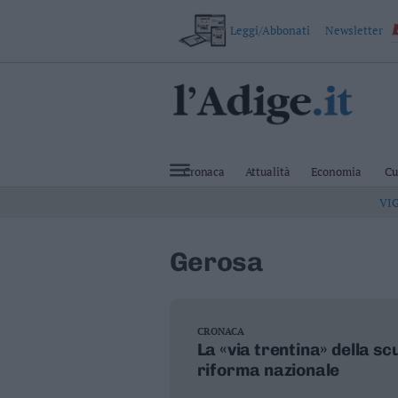
Leggi/Abbonati
Newsletter
VAI
Cronaca
Attualità
Cronaca
Attualità
Economia
Cu
Economia
VI
Cultura
e
Spettacoli
Gerosa
Salute
e
Benessere
Montagna
Tecnologia
CRONACA
La «via trentina» della sc
Sport
riforma nazionale
Foto
Video