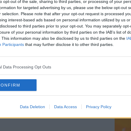
to opt-out of the sale, sharing to third parties, or processing of your per
a a occuparmi di ciò che mi verrà dato,
formation for targeted advertising by us, please use the below opt-out s
r selection. Please note that after your opt-out request is processed y
eing interest-based ads based on personal information utilized by us or
 accomodata tra i banchi assieme ai colleghi di partito
disclosed to third parties prior to your opt-out. You may separately opt-
udio Cia, non negli scranni della giunta provinciale.
losure of your personal information by third parties on the IAB’s list of
ma per questo c'è un commissario che se ne occupa"
. This information may also be disclosed by us to third parties on the
IA
Participants
that may further disclose it to other third parties.
a crisi non si sblocca. Binelli (Lega):
o”
l Data Processing Opt Outs
iorgia Meloni, Alessandro Urzì, insiste: «Accordo non
icoltura». Ma per ora niente dimissioni Francesca
CONFIRM
ono dimessi
Data Deletion
Data Access
Privacy Policy
annata Lei: dimostrerò la mia innocenza