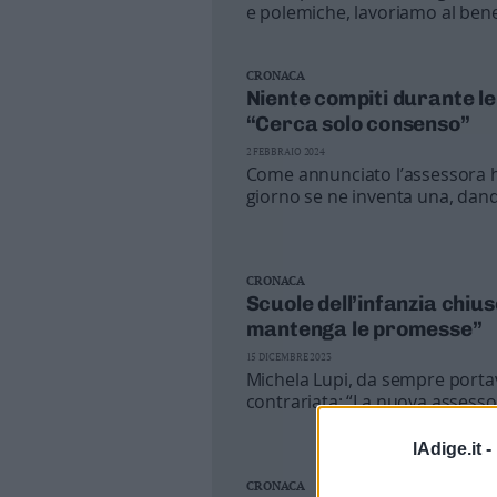
e polemiche, lavoriamo al bene
Valsugana
sicurezza delle persone, l'ambi
–
Primiero
CRONACA
Vallagarina
Niente compiti durante le
“Cerca solo consenso”
Non
–
2 FEBBRAIO 2024
Sole
Come annunciato l’assessora ha
giorno se ne inventa una, dand
Fiemme
facendo retromarcia” afferma
–
Fassa
Giudicarie
CRONACA
–
Scuole dell’infanzia chiu
Rendena
mantenga le promesse”
Alto
15 DICEMBRE 2023
Adige
Michela Lupi, da sempre portav
–
contrariata: “La nuova assessor
Südtirol
I candidati, Gerosa compresa,
campagna elettorale. Fratelli d'
Dolomiti
lAdige.it -
dialogo”
CRONACA