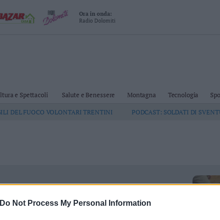
Ora in onda:
Radio Dolomiti
ltura e Spettacoli
Salute e Benessere
Montagna
Tecnologia
Spo
GILI DEL FUOCO VOLONTARI TRENTINI
PODCAST: SOLDATI DI SVEN
Zambana fra poco parte la stagione, e sarà
Do Not Process My Personal Information
lente