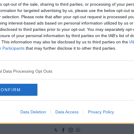
to opt-out of the sale, sharing to third parties, or processing of your per
formation for targeted advertising by us, please use the below opt-out s
: «qualcosa si muove», allestiti i punti vendita e i
r selection. Please note that after your opt-out request is processed y
li
eing interest-based ads based on personal information utilized by us or
disclosed to third parties prior to your opt-out. You may separately opt-
losure of your personal information by third parties on the IAB’s list of
. This information may also be disclosed by us to third parties on the
IA
ne: nascerà la denominazione De.co
Participants
that may further disclose it to other third parties.
i, in sopralluogo con la presidente della
zione, anche il ripristino dei vecchi sentieri e una
l Data Processing Opt Outs
CONFIRM
Data Deletion
Data Access
Privacy Policy