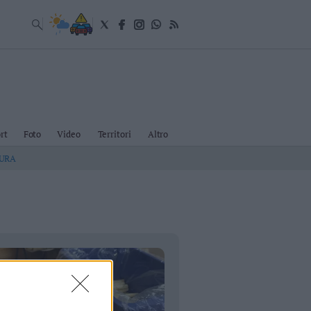
rt
Foto
Video
Territori
Altro
TURA