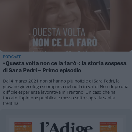
Business
Wire
Territori
Trento
Rovereto
Pergine
Riva
PODCAST
–
«Questa volta non ce la farò»: la storia sospesa
Arco
di Sara Pedri – Primo episodio
Basso
Sarca
Dal 4 marzo 2021 non si hanno più notizie di Sara Pedri, la
–
giovane ginecologa scomparsa nel nulla in val di Non dopo una
Ledro
difficile esperienza lavorativa in Trentino. Un caso che ha
Lavis
toccato l’opinione pubblica e messo sotto sopra la sanità
trentina
–
Rotaliana
Valle
dei
Laghi