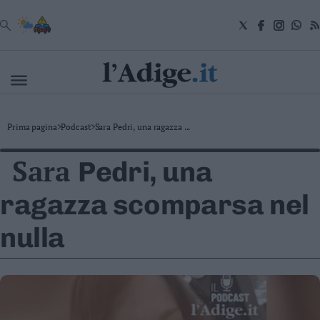
VAI
Cronaca
Prima pagina
>
Podcast
>
Sara Pedri, una ragazza ...
Attualità
Economia
Sara
Pedri, una
Cultura
e
Spettacoli
ragazza scomparsa nel
Salute
e
nulla
Benessere
Montagna
Tecnologia
Sport
Foto
Video