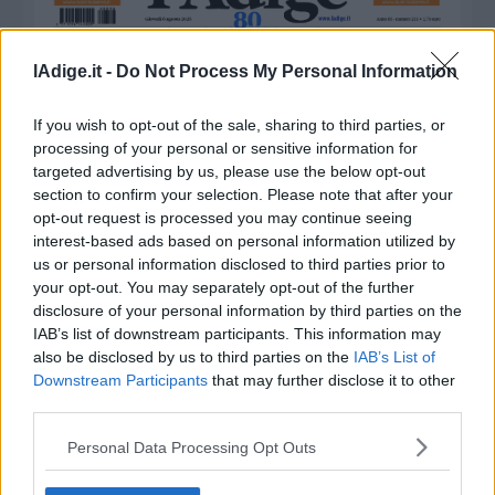
Valsugana
–
Primiero
lAdige.it -
Do Not Process My Personal Information
Vallagarina
Non
If you wish to opt-out of the sale, sharing to third parties, or
–
processing of your personal or sensitive information for
Sole
targeted advertising by us, please use the below opt-out
section to confirm your selection. Please note that after your
Fiemme
opt-out request is processed you may continue seeing
–
interest-based ads based on personal information utilized by
Fassa
us or personal information disclosed to third parties prior to
Giudicarie
your opt-out. You may separately opt-out of the further
–
disclosure of your personal information by third parties on the
Rendena
IAB’s list of downstream participants. This information may
Alto
also be disclosed by us to third parties on the
IAB’s List of
Adige
Downstream Participants
that may further disclose it to other
–
third parties.
Südtirol
Dolomiti
Personal Data Processing Opt Outs