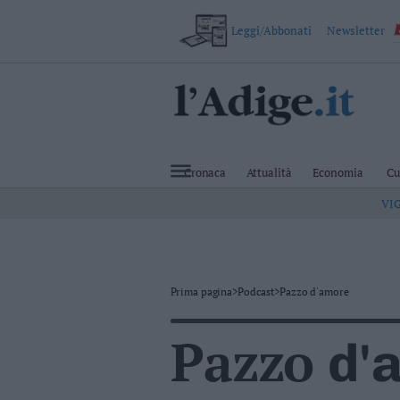
Leggi/Abbonati
Newsletter
VAI
Cronaca
Attualità
Cronaca
Attualità
Economia
Cu
Economia
VI
Cultura
e
Spettacoli
Salute
e
Benessere
Prima pagina
>
Podcast
>
Pazzo d'amore
Montagna
Tecnologia
Pazzo
d'
Sport
Foto
Video