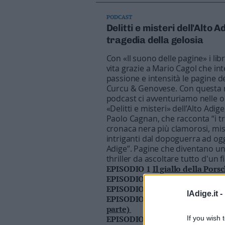
Business
Wire
PODCAST
Delitti e misteri dell'Alto A
Territori
tragedia della gelosia
Trento
Con «Il suono delle pagine» i li
Rovereto
vita grazie a Mario Cagol che in
Pergine
passione e intensità le pagine dei
Riva
Curcu & Genovese. Con questa 
–
podcast ci avventuriamo nelle 
Arco
«Delitti e misteri» dell’Alto Adige, 
Paolo Cagnan, che racconta “i tr
Basso
cronaca nera più clamorosi, mis
Sarca
intriganti dal dopoguerra ad ogg
–
Adige”. Pagine che diventano u
Ledro
thriller da ascoltare tutto d'un f
Lavis
EPISODIO 1
Il giallo della Pors
–
EPISODIO 2
La valigia
Rotaliana
EPISODIO 3
Siete arrivati tardi
lAdige.it -
EPISODIO 4
Siete arrivati tardi
Valle
parte)
dei
EPISODIO 5
Agguato a Malga Sa
If you wish 
Laghi