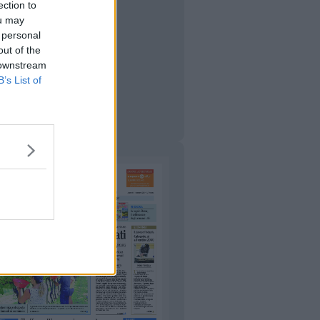
ection to
ou may
 personal
out of the
 downstream
B’s List of