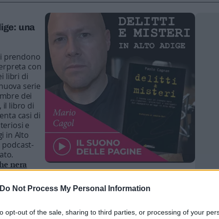
dige: una
bri prendono
terpreta con
 libri di
nuova serie
ombre dei
il libro di
enta casi di
teriosi e
i in Alto
n podcast-
iato.
che nera
Do Not Process My Personal Information
 (seconda
ltusio
to opt-out of the sale, sharing to third parties, or processing of your per