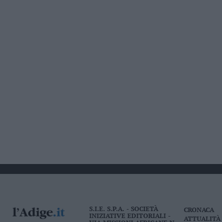
Leggi/Abbonati
Newsletter
Bazar
Casa
Radio
Dolomiti
Social media
S.I.E. S.P.A. - SOCIETÀ
CRONACA
INIZIATIVE EDITORIALI -
ATTUALITÀ