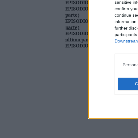
EPISODIO 6
La refurtiva
sensitive in
Valsugana
EPISODIO 7
La tela del ragno (
confirm you
–
parte)
continue se
Primiero
EPISODIO 8
La tela del ragno (
information 
Vallagarina
parte)
further disc
EPISODIO 9
La tela del ragno (t
Non
participants
ultima parte)
–
Downstream 
EPISODIO 10
Non aprire quella
Sole
Fiemme
–
Persona
Fassa
Giudicarie
–
Rendena
Alto
Adige
–
Südtirol
Dolomiti