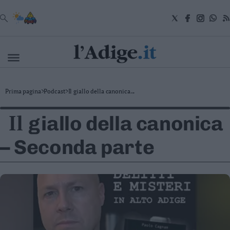
VAI
Cronaca
Prima pagina
>
Podcast
>
Il giallo della canonica...
Attualità
Economia
Il
giallo della canonica
Cultura
e
Spettacoli
– Seconda parte
Salute
e
Benessere
Montagna
Tecnologia
Sport
Foto
Video