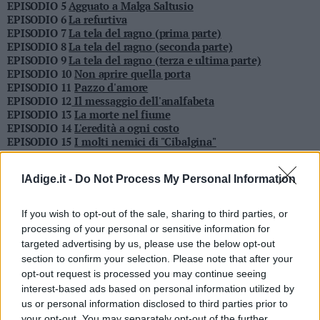
EPISODIO 5
Agguato a Malga Saltusio
Valsugana
EPISODIO 6
La refurtiva
–
EPISODIO 7
La tela del ragno (prima parte)
Primiero
EPISODIO 8
La tela del ragno (seconda parte)
EPISODIO 9
La tela del ragno (terza e ultima parte)
Vallagarina
EPISODIO 10
Non aprire quella porta
Non
EPISODIO 11
Pazzo d'amore
–
EPISODIO 12
Il messaggio dell'analfabeta
Sole
EPISODIO 13
La morte nel fiume
EPISODIO 14
L'eredità a ogni costo
Fiemme
EPISODIO 15
I molti nemici di "Cibalgina"
–
EPISODIO 16
Follia calibro 91
Fassa
EPISODIO 17
Ma sei diventato matto?
Giudicarie
lAdige.it -
Do Not Process My Personal Information
EPISODIO 18
Il lupo e l'agnellino
–
EPISODIO 19
Il giallo della canonica (prima parte)
Rendena
If you wish to opt-out of the sale, sharing to third parties, or
Alto
processing of your personal or sensitive information for
Adige
targeted advertising by us, please use the below opt-out
–
section to confirm your selection. Please note that after your
Südtirol
opt-out request is processed you may continue seeing
Dolomiti
interest-based ads based on personal information utilized by
us or personal information disclosed to third parties prior to
your opt-out. You may separately opt-out of the further