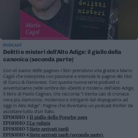
Business
Wire
Territori
Trento
Rovereto
Pergine
PODCAST
Delitti e misteri dell'Alto Adige: il giallo della
Riva
canonica (seconda parte)
–
Arco
Con «Il suono delle pagine» i libri prendono vita grazie a Mario
Basso
Cagol che interpreta con passione e intensità le pagine dei libri
Sarca
di Curcu & Genovese. Con questa nuova serie podcast ci
–
avventuriamo nelle ombre dei «Delitti e misteri» dell’Alto Adige,
Ledro
il libro di Paolo Cagnan, che racconta “i trenta casi di cronaca
nera più clamorosi, misteriosi e intriganti dal dopoguerra ad
Lavis
oggi in Alto Adige”. Pagine che diventano un podcast-thriller da
–
ascoltare tutto d'un fiato.
Rotaliana
EPISODIO 1
Il giallo della Porsche nera
Valle
EPISODIO 2
La valigia
EPISODIO 3
Siete arrivati tardi
dei
EPISODIO 4
Siete arrivati tardi (seconda parte)
Laghi