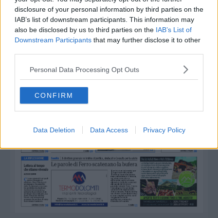
Leggi/Abbonati
disclosure of your personal information by third parties on the
IAB’s list of downstream participants. This information may
also be disclosed by us to third parties on the
IAB’s List of
Newsletter
Downstream Participants
that may further disclose it to other
third parties.
Bazar
Personal Data Processing Opt Outs
Casa
CONFIRM
Radio
Dolomiti
Data Deletion
Data Access
Privacy Policy
Social media