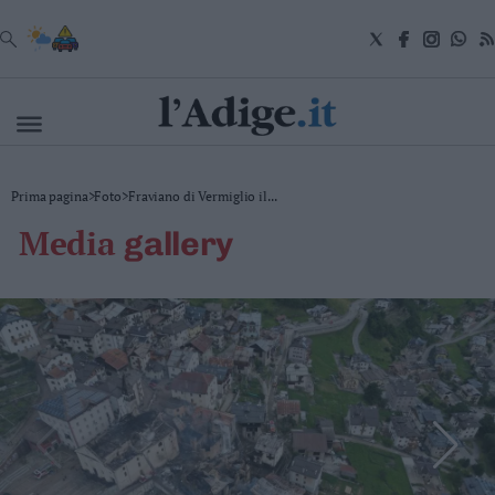
VAI
Cronaca
Prima pagina
>
Foto
>
Fraviano di Vermiglio il...
Attualità
media
gallery
Economia
Cultura
e
Spettacoli
Salute
e
Benessere
Montagna
Tecnologia
Sport
Foto
Video