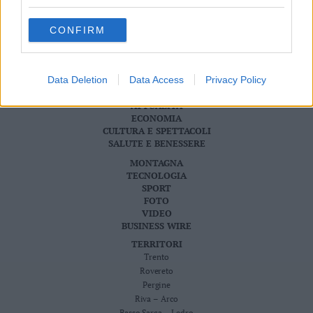
S.I.E. S.P.A. - SOCIETÀ INIZIATIVE EDITORIALI - VIA MISSIONI
Valsugana
AFRICANE N. 17 - 38121 TRENTO - P.I. 01568000226
Redazione
–
CONFIRM
Scriveteci
Primiero
Pubblicità
Vallagarina
Privacy Policy
Cookie Policy
Non
Data Deletion
Data Access
Privacy Policy
–
CRONACA
ATTUALITÀ
Sole
ECONOMIA
Fiemme
CULTURA E SPETTACOLI
–
SALUTE E BENESSERE
Fassa
MONTAGNA
Giudicarie
TECNOLOGIA
–
SPORT
FOTO
Rendena
VIDEO
Alto
BUSINESS WIRE
Adige
TERRITORI
–
Trento
Südtirol
Rovereto
Dolomiti
Pergine
Riva – Arco
Basso Sarca – Ledro