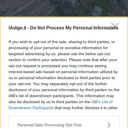
Business
Wire
Territori
Fraviano di Vermiglio il giorno dopo il rogo: ecco cosa resta
Trento
lAdige.it -
Do Not Process My Personal Information
Rovereto
Pergine
If you wish to opt-out of the sale, sharing to third parties, or
Fraviano di Vermiglio il giorno dopo
processing of your personal or sensitive information for
Riva
il rogo: ecco cosa resta delle case
targeted advertising by us, please use the below opt-out
–
sventrate
section to confirm your selection. Please note that after your
Arco
opt-out request is processed you may continue seeing
Isidoro Bertolini
Basso
interest-based ads based on personal information utilized by
Sarca
us or personal information disclosed to third parties prior to
–
your opt-out. You may separately opt-out of the further
Ledro
disclosure of your personal information by third parties on the
Lavis
IAB’s list of downstream participants. This information may
–
also be disclosed by us to third parties on the
IAB’s List of
Rotaliana
Downstream Participants
that may further disclose it to other
Valle
third parties.
dei
Laghi
Personal Data Processing Opt Outs