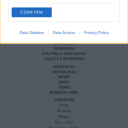
S.I.E. S.P.A. - SOCIETÀ INIZIATIVE EDITORIALI - VIA MISSIONI
Valsugana
AFRICANE N. 17 - 38121 TRENTO - P.I. 01568000226
Redazione
–
CONFIRM
Scriveteci
Primiero
Pubblicità
Vallagarina
Privacy Policy
Cookie Policy
Non
Data Deletion
Data Access
Privacy Policy
–
CRONACA
ATTUALITÀ
Sole
ECONOMIA
Fiemme
CULTURA E SPETTACOLI
–
SALUTE E BENESSERE
Fassa
MONTAGNA
Giudicarie
TECNOLOGIA
–
SPORT
FOTO
Rendena
VIDEO
Alto
BUSINESS WIRE
Adige
TERRITORI
–
Trento
Südtirol
Rovereto
Dolomiti
Pergine
Riva – Arco
Basso Sarca – Ledro