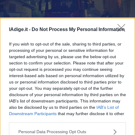
Business
Wire
Territori
Fraviano, un paese in fiamme: duecento vigili in azione nella notte in val
Trento
lAdige.it -
Do Not Process My Personal Information
di Sole
Rovereto
Pergine
If you wish to opt-out of the sale, sharing to third parties, or
Fraviano, un paese in fiamme:
processing of your personal or sensitive information for
Riva
targeted advertising by us, please use the below opt-out
duecento vigili in azione nella notte
–
section to confirm your selection. Please note that after your
Arco
in val di Sole
opt-out request is processed you may continue seeing
Basso
interest-based ads based on personal information utilized by
Sarca
us or personal information disclosed to third parties prior to
–
your opt-out. You may separately opt-out of the further
Ledro
disclosure of your personal information by third parties on the
Lavis
IAB’s list of downstream participants. This information may
–
also be disclosed by us to third parties on the
IAB’s List of
Rotaliana
Downstream Participants
that may further disclose it to other
Valle
third parties.
dei
Laghi
Personal Data Processing Opt Outs