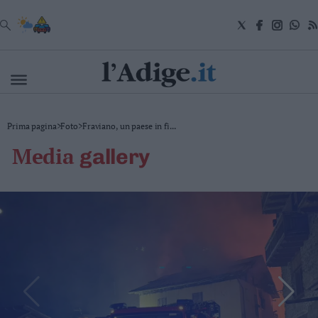
VAI
Cronaca
Prima pagina
>
Foto
>
Fraviano, un paese in fi...
Attualità
media
gallery
Economia
Cultura
e
Spettacoli
Salute
e
Benessere
Montagna
Tecnologia
Sport
Foto
Video